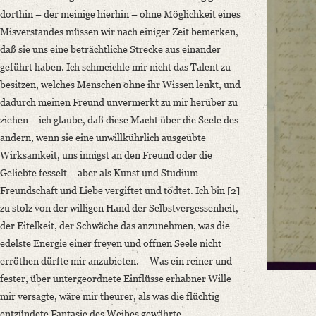
Language
dorthin – der meinige hierhin – ohne Möglichkeit eines
German
Misverstandes müssen wir nach einiger Zeit bemerken,
daß sie uns eine beträchtliche Strecke aus einander
geführt haben. Ich schmeichle mir nicht das Talent zu
besitzen, welches Menschen ohne ihr Wissen lenkt, und
dadurch meinen Freund unvermerkt zu mir herüber zu
ziehen – ich glaube, daß diese Macht über die Seele des
andern, wenn sie eine unwillkührlich ausgeübte
Wirksamkeit, uns innigst an den Freund oder die
Geliebte fesselt – aber als Kunst und Studium
Freundschaft und Liebe vergiftet und tödtet. Ich bin [2]
zu stolz von der willigen Hand der Selbstvergessenheit,
der Eitelkeit, der Schwäche das anzunehmen, was die
edelste Energie einer freyen und offnen Seele nicht
erröthen dürfte mir anzubieten. – Was ein reiner und
fester, über untergeordnete Einflüsse erhabner Wille
mir versagte, wäre mir theurer, als was die flüchtig
entzündete Fantasie des Weibes gewährte. –