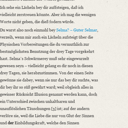
Ich sehe ein Lächeln bey dir auffsteigen, daß ich
vielleicht zerstreuen könnte. Aber ich mag die wenigen
Worte nicht geben, die dieß fodern würde.
Du warst also noch einmahl bey
Selma? – Guter Selmar
,
verzeih, wenn mir auch ein Lächeln aufsteigt über die
Physischen Vorbereitungen die du vermuthlich zur
bestmöglichsten Benutzung der drey Tage vorgekehrt
hast. Selmaʼs Schwärmerey muß sehr eingewurzelt
gewesen seyn – vielleicht gelang es dir noch in diesen
drey Tagen, sie herabzustimmen. Von der einen Seite
gewönne sie dabey, wenn sie nur das bey dir suchte, was
dir bey ihr so süß gewährt ward; weil obgleich alles in
gewisser Rücksicht Illusion genannt werden kann, doch
ein Unterschied zwischen unhaltbaren und
unauflöslichen Täuschungen [3] ist; auf der andern
verlöre sie, weil die Liebe die nur von Glut der Sinnen
und
der
Einbildungskraft, welche den Sinnen