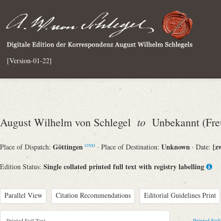
[Version-01-22]
to
August Wilhelm von Schlegel
Unbekannt (Fre
Göttingen
Unknown
[z
Place of Dispatch:
· Place of Destination:
· Date:
GND
Single collated printed full text with registry labelling
Edition Status:
Parallel View
Citation Recommendations
Editorial Guidelines Print
Printed Full Text
Printed Full