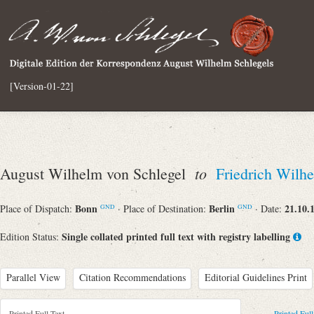
[Version-01-22]
to
August Wilhelm von Schlegel
Friedrich Wilh
Bonn
Berlin
21.10.
Place of Dispatch:
· Place of Destination:
· Date:
GND
GND
Single collated printed full text with registry labelling
Edition Status:
Parallel View
Citation Recommendations
Editorial Guidelines Print
Printed Full Text
Printed Full