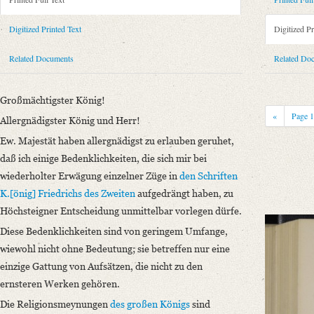
Metadata Concerning Header
Sender: August Wilhelm von Schlegel
Digitized Printed Text
Digitized Pr
Recipient: Friedrich Wilhelm IV., Preußen, König
Place of Dispatch: Bonn
GND
Related Documents
Related Do
Place of Destination: Berlin
GND
Date: 21.10.1844
Großmächtigster König!
Notations: Empfangsort erschlossen.
«
Page
Allergnädigster König und Herr!
Printed Text
Ew. Majestät haben allergnädigst zu erlauben geruhet,
Provider: Dresden, Sächsische Landesbibliothek - Staats- und Universitä
daß ich einige Bedenklichkeiten, die sich mir bei
OAI Id: 343347008
wiederholter Erwägung einzelner Züge in
den Schriften
Bibliography: Briefe von und an August Wilhelm Schlegel. Gesammelt un
K.[önig] Friedrichs des Zweiten
aufgedrängt haben, zu
Incipit: „Großmächtigster König!
Höchsteigner Entscheidung unmittelbar vorlegen dürfe.
Allergnädigster König und Herr!
Diese Bedenklichkeiten sind von geringem Umfange,
Ew. Majestät haben allergnädigst zu erlauben geruhet, daß ich einige Be
wiewohl nicht ohne Bedeutung; sie betreffen nur eine
Language
einzige Gattung von Aufsätzen, die nicht zu den
German
ernsteren Werken gehören.
Die Religionsmeynungen
des großen Königs
sind