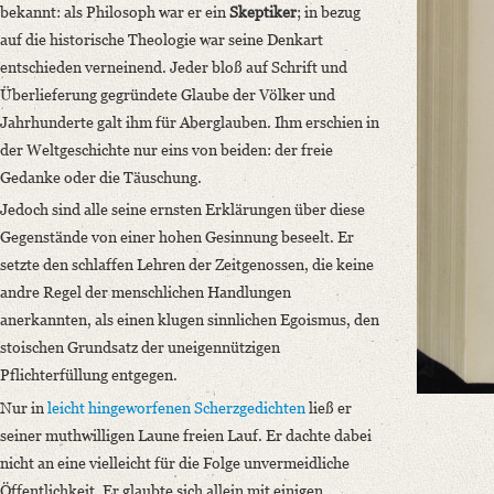
bekannt: als Philosoph war er ein
Skeptiker
; in bezug
auf die historische Theologie war seine Denkart
entschieden verneinend. Jeder bloß auf Schrift und
Überlieferung gegründete Glaube der Völker und
Jahrhunderte galt ihm für Aberglauben. Ihm erschien in
der Weltgeschichte nur eins von beiden: der freie
Gedanke oder die Täuschung.
Jedoch sind alle seine ernsten Erklärungen über diese
Gegenstände von einer hohen Gesinnung beseelt. Er
setzte den schlaffen Lehren der Zeitgenossen, die keine
andre Regel der menschlichen Handlungen
anerkannten, als einen klugen sinnlichen Egoismus, den
stoischen Grundsatz der uneigennützigen
Pflichterfüllung entgegen.
Nur in
leicht hingeworfenen Scherzgedichten
ließ er
seiner muthwilligen Laune freien Lauf. Er dachte dabei
nicht an eine vielleicht für die Folge unvermeidliche
Öffentlichkeit. Er glaubte sich allein mit einigen