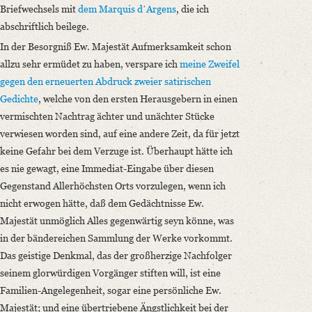
Briefwechsels mit
dem Marquis dʼArgens
, die ich
abschriftlich beilege.
In der Besorgniß Ew. Majestät Aufmerksamkeit schon
allzu sehr ermüdet zu haben, verspare ich
meine Zweifel
gegen den erneuerten Abdruck zweier satirischen
Gedichte
, welche von den ersten Herausgebern in einen
vermischten Nachtrag ächter und unächter Stücke
verwiesen worden sind, auf eine andere Zeit, da für jetzt
keine Gefahr bei dem Verzuge ist. Überhaupt hätte ich
es nie gewagt, eine Immediat-Eingabe über diesen
Gegenstand Allerhöchsten Orts vorzulegen, wenn ich
nicht erwogen hätte, daß dem Gedächtnisse Ew.
Majestät unmöglich Alles gegenwärtig seyn könne, was
in der bändereichen Sammlung der Werke vorkommt.
Das geistige Denkmal, das der großherzige Nachfolger
seinem glorwürdigen Vorgänger stiften will, ist eine
Familien-Angelegenheit, sogar eine persönliche Ew.
Majestät; und eine übertriebene Ängstlichkeit bei der