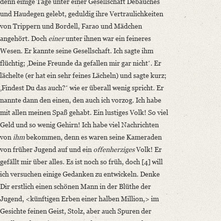
denn einige Tage unter einer Gesellschaft Debauchés
und Haudegen gelebt, geduldig ihre Vertraulichkeiten
von Trippern und Bordell, Farao und Mädchen
angehört. Doch
einer
unter ihnen war ein feineres
Wesen. Er kannte seine Gesellschaft. Ich sagte ihm
flüchtig; ‚Deine Freunde da gefallen mir gar nichtʻ. Er
lächelte (er hat ein sehr feines Lächeln) und sagte kurz;
‚Findest Du das auch?ʻ wie er überall wenig spricht. Er
nannte dann den einen, den auch ich vorzog. Ich habe
mit allen meinen Spaß gehabt. Ein lustiges Volk! So viel
Geld und so wenig Gehirn! Ich habe viel Nachrichten
von
ihm
bekommen, denn es waren seine Kameraden
von früher Jugend auf und ein
offenherziges
Volk! Er
gefällt mir über alles. Es ist noch so früh, doch [4] will
ich versuchen einige Gedanken zu entwickeln. Denke
Dir erstlich einen schönen Mann in der Blüthe der
Jugend, <künftigen Erben einer halben Million,> im
Gesichte feinen Geist, Stolz, aber auch Spuren der