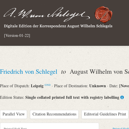
[Version-01-22]
to
Friedrich von Schlegel
August Wilhelm von Sc
Leipzig
Unknown
[Nov
Place of Dispatch:
· Place of Destination:
· Date:
GND
Single collated printed full text with registry labelling
Edition Status:
Parallel View
Citation Recommendations
Editorial Guidelines Print
Printed Full Text
Printed Full