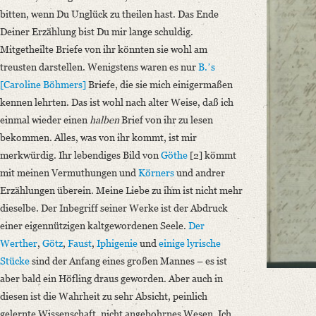
Language
bitten, wenn Du Unglück zu theilen hast. Das Ende
German
Deiner Erzählung bist Du mir lange schuldig.
Mitgetheilte Briefe von ihr könnten sie wohl am
treusten darstellen. Wenigstens waren es nur
B.ʼs
[Caroline Böhmers]
Briefe, die sie mich einigermaßen
kennen lehrten. Das ist wohl nach alter Weise, daß ich
einmal wieder einen
halben
Brief von ihr zu lesen
bekommen. Alles, was von ihr kommt, ist mir
merkwürdig. Ihr lebendiges Bild von
Göthe
[2] kömmt
mit meinen Vermuthungen und
Körners
und andrer
Erzählungen überein. Meine Liebe zu ihm ist nicht mehr
dieselbe. Der Inbegriff seiner Werke ist der Abdruck
einer eigennützigen kaltgewordenen Seele.
Der
Werther
,
Götz
,
Faust
,
Iphigenie
und
einige lyrische
Stücke
sind der Anfang eines großen Mannes – es ist
aber bald ein Höfling draus geworden. Aber auch in
diesen ist die Wahrheit zu sehr Absicht, peinlich
gelernte Wissenschaft, nicht angebohrnes Wesen. Ich