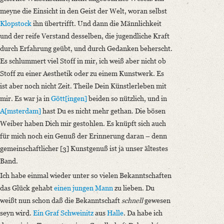
meyne die Einsicht in den Geist der Welt, woran selbst
Klopstock
ihn übertrifft. Und dann die Männlichkeit
und der reife Verstand desselben, die jugendliche Kraft
durch Erfahrung geübt, und durch Gedanken beherscht.
Es schlummert viel Stoff in mir, ich weiß aber nicht ob
Stoff zu einer Aesthetik oder zu einem Kunstwerk. Es
ist aber noch nicht Zeit. Theile Dein Künstlerleben mit
mir. Es war ja in
Gött[ingen]
beiden so nützlich, und in
A[msterdam]
hast Du es nicht mehr gethan. Die bösen
Weiber haben Dich mir gestohlen. Es knüpft sich auch
für mich noch ein Genuß der Erinnerung daran – denn
gemeinschaftlicher [3] Kunstgenuß ist ja unser ältestes
Band.
Ich habe einmal wieder unter so vielen Bekanntschaften
das Glück gehabt
einen jungen Mann
zu lieben. Du
weißt nun schon daß die Bekanntschaft
schnell
gewesen
seyn wird.
Ein Graf Schweinitz
aus
Halle
. Da habe ich