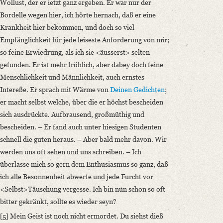
Wollust, der er ietzt ganz ergeben. Er war nur der
Bordelle wegen hier, ich hörte hernach, daß er eine
Krankheit hier bekommen, und doch so viel
Empfänglichkeit für jede leiseste Anforderung von mir;
so feine Erwiedrung, als ich sie <äusserst> selten
gefunden. Er ist mehr fröhlich, aber dabey doch feine
Menschlichkeit und Männlichkeit, auch ernstes
Intereße. Er sprach mit Wärme von
Deinen Gedichten
;
er macht selbst welche, über die er höchst bescheiden
sich ausdrückte. Aufbrausend, großmüthig und
bescheiden. – Er fand auch unter hiesigen Studenten
schnell die guten heraus. – Aber bald mehr davon. Wir
werden uns oft sehen und uns schreiben. – Ich
überlasse mich so gern dem Enthusiasmus so ganz, daß
ich alle Besonnenheit abwerfe und jede Furcht vor
<Selbst>Täuschung vergesse. Ich bin nun schon so oft
bitter gekränkt, sollte es wieder seyn?
[5] Mein Geist ist noch nicht ermordet. Du siehst dieß