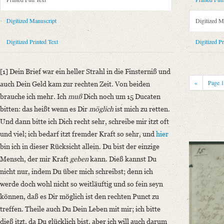
Metadata Concerning Header
Sender: Friedrich von Schlegel
Digitized Manuscript
Digitized M
Recipient: August Wilhelm von Schlegel
Place of Dispatch: Leipzig
GND
Digitized Printed Text
Digitized Pr
Place of Destination: Unknown
Date: [November 1792]
[1] Dein Brief war ein heller Strahl in die Finsterniß und
Notations: Datum erschlossen.
«
Page
auch Dein Geld kam zur rechten Zeit. Von beiden
Printed Text
brauche ich mehr. Ich
muß
Dich noch um 15 Ducaten
Bibliography: Kritische Friedrich-Schlegel-Ausgabe. Bd. 23. Dritte Ab
bitten: das heißt wenn es Dir
möglich
ist mich zu retten.
romantischen Schule (15. September 1788 ‒ 15. Juli 1797). Mit Einleit
Und dann bitte ich Dich recht sehr, schreibe mir itzt oft
Incipit: „[1] Dein Brief war ein heller Strahl in die Finsterniß und auc
und viel; ich bedarf itzt fremder Kraft so sehr, und
hier
bin ich in dieser Rücksicht allein. Du bist der einzige
Manuscript
Mensch, der mir Kraft
geben
kann. Dieß kannst Du
Provider: Dresden, Sächsische Landesbibliothek - Staats- und Universitä
nicht nur, indem Du über mich schreibst; denn ich
OAI Id: DE-1a-34186
werde doch wohl nicht so weitläuftig und so fein seyn
Classification Number: Mscr.Dresd.e.90,XIX,Bd.24.a,Nr.16
können, daß es Dir möglich ist den rechten Punct zu
Number of Pages: 5S. auf Doppelbl., hs. m. U.
treffen. Theile auch Du Dein Leben mit mir; ich bitte
Format: 18,7 x 11,7 cm
dieß itzt, da Du glücklich bist, aber ich will auch darum