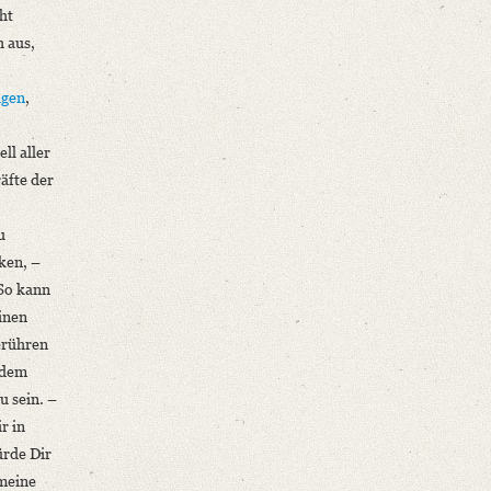
ht
h aus,
ägen
,
ll aller
äfte der
u
ken, –
 So kann
einen
erühren
 dem
u sein. –
r in
ürde Dir
 meine