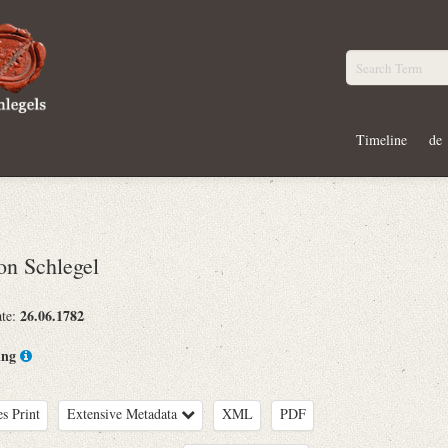
Timeline
de
n Schlegel
26.06.1782
ate:
ing
es Print
Extensive Metadata
XML
PDF