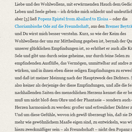
Liebe und des Wohlwollens, mit erwärmenden Hauch dem Gedic
Leben und Seele geben – ich drücke mich schlecht und undeutlic
aber [3] ließ
Popens
Epistel from Abailard to Eloisa
– oder die
Choriambische Ode auf die Freundschaft
, aus den
Bremer Beytr
und Du wirst mich besser verstehn. Kurz, so wie der Keim des
Wohlwollens der uns zur Mittheilung gegeben ist, beynah der Que
unserer glücklichen Empfindungen ist, so erhöhet er auch alle Kr
Sele und gibt uns durch seine geheime, nur durch feine Selen zu
empfindenden Ausflüße, das Vermögen, unmittelbar auf andre z
würken, und in ihnen eben diese seligen Empfindungen zu erwec
und daß ist meiner Meinung nach der Hauptzweck des Dichters.
also keiner als derjenige der diese Empfindungen, und alle die f
nachhallenden Saiten des menschlichen Herzens kennet die er b
muß um nicht bloß dem Ohre und der Phantasie – sondern auch
Herzen harmonisch zu werden: großer und erfreulicher Dichter z
Und um diese Gefühle, wovon ich gewiß überzeugt bin, daß sie Di
mehr wie gewöhnlichem Maaße eigen sind, zu entwickeln, was w
hiezu zweckmäßiger sein – als Freundschaft – nicht den Popanz