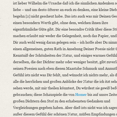
ist lieber Wilhelm die Ursache daß ich die sinnlichen Andenken s
Classification Number: Mscr.Dresd.e.90,XIX,Bd.22,Nr.1
liebe – und um desto öfterer an euch zu denken, eine kleine Die
Number of Pages: 4 S. auf Doppelbl., hs. m. U.
begehn [2] nicht gescheut habe. Das ists auch was mir Deinen Ge
Format: 18,7 x 11,6 cm
einen besondern Werth gibt, ohne dem, welchen ihnen ihre
Language
eigenthümliche Güte gibt. Dir eine besondre Critik über diese St
German
machen erlaubt mir weder die Gelegenheit, noch das Papier, un
Dir auch wohl wenig daran gelegen sein –
ich hoffe aber Du nim
einen allgemeinen, guten Rath in Ansehung Deiner Poesie nicht 
Kenntniß der Schönheiten der Natur, und einiges warmes Gefüh
derselben, die der Dichter mehr oder weniger besitzt, gibt zuverl
seinen Poesien nach eben diesen Maastabe Schmuck und Anmuth
Gefühl ists nicht was Dir fehlt, und wünscht ich nichts mehr, als 
alle die herrlichen und großen Anblicke der Natur die ich itzt se
sehen werde, mit mir theilen könntest, Du würdest sie gewiß beß
gebrauchen; diese Schauspiele die von
Homer
bis auf unsre Zeite
großen Dichtern den Stof zu den erhabensten Gedanken und
Vergleichungen gegeben haben. Aber dieß ists nicht was ich sagen
außer diesem Gefühl der schönen Natur, müßen Empfindungen 