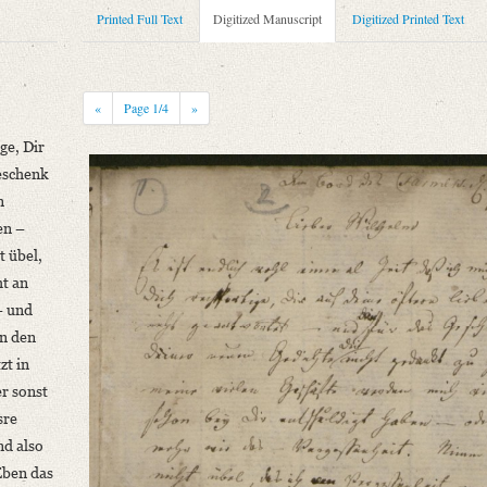
Printed Full Text
Digitized Manuscript
Digitized Printed Text
«
Page
1
/4
»
ge, Dir
Geschenk
n
en –
niversitätsbibliothek
t übel,
ht an
älteren romantischen Schule. In: Zeitschrift für die österreichischen Gymnasie
– und
in den
zt in
rtige, [...]“
r sonst
sre
nd also
niversitätsbibliothek
Eben das