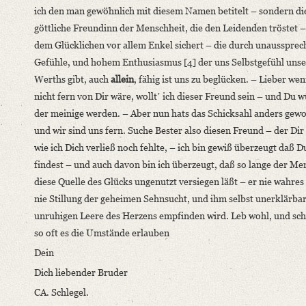
ich den man gewöhnlich mit diesem Namen betitelt – sondern di
göttliche Freundinn der Menschheit, die den Leidenden tröstet 
dem Glücklichen vor allem Enkel sichert – die durch unaussprec
Gefühle, und hohem Enthusiasmus [4] der uns Selbstgefühl unse
Werths gibt, auch
allein
, fähig ist uns zu beglücken. – Lieber wen
nicht fern von Dir wäre, wolltʼ ich dieser Freund sein – und Du 
der meinige werden. – Aber nun hats das Schicksahl anders gewol
und wir sind uns fern. Suche Bester also diesen Freund – der Dir
wie ich Dich verließ noch fehlte, – ich bin gewiß überzeugt daß D
findest – und auch davon bin ich überzeugt, daß so lange der Me
diese Quelle des Glücks ungenutzt versiegen läßt – er nie wahres
nie Stillung der geheimen Sehnsucht, und ihm selbst unerklärba
unruhigen Leere des Herzens empfinden wird. Leb wohl, und sch
so oft es die Umstände erlauben
Dein
Dich liebender Bruder
CA. Schlegel.