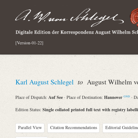
[Version-01-22]
to
Karl August Schlegel
August Wilhelm vo
Auf See
Hannover
Place of Dispatch:
· Place of Destination:
· D
GND
Single collated printed full text with registry labell
Edition Status:
Parallel View
Citation Recommendations
Editorial Guidelin