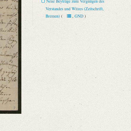
Neue Beyträge zum Vergnügen des
Verstandes und Witzes (Zeitschrift,
Bremen)
(
,
GND
)