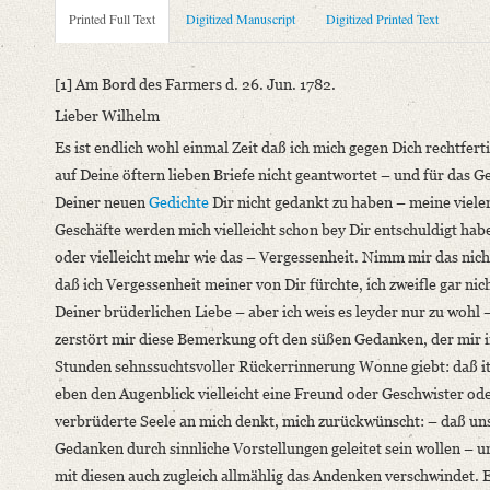
Metadata Concerning Header
Printed Full Text
Digitized Manuscript
Digitized Printed Text
Sender: Karl August Schlegel
Recipient: August Wilhelm von Schlegel
[1] Am Bord des Farmers d. 26. Jun. 1782.
Place of Dispatch: Auf See
Lieber Wilhelm
Place of Destination: Hannover
GND
Es ist endlich wohl einmal Zeit daß ich mich gegen Dich rechtferti
Date: 26.06.1782
auf Deine öftern lieben Briefe nicht geantwortet – und für das 
Notations: Empfangsort erschlossen.
Deiner neuen
Gedichte
Dir nicht gedankt zu haben – meine viele
Printed Text
Geschäfte werden mich vielleicht schon bey Dir entschuldigt hab
Provider: Dresden, Sächsische Landesbibliothek - Staats- und U
oder vielleicht mehr wie das – Vergessenheit. Nimm mir das nich
OAI Id: 362895996
daß ich Vergessenheit meiner von Dir fürchte, ich zweifle gar nic
Bibliography: Walzel, Oskar: Neue Quellen zur Geschichte der 
Deiner brüderlichen Liebe – aber ich weis es leyder nur zu wohl 
Incipit: „[1] Am Bord des Farmers d. 26. Jun. 1782.
zerstört mir diese Bemerkung oft den süßen Gedanken, der mir 
Lieber Wilhelm
Stunden sehnssuchtsvoller Rückerrinnerung Wonne giebt: daß it
Es ist endlich wohl einmal Zeit daß ich mich gegen Dich rechtfe
eben den Augenblick vielleicht eine Freund oder Geschwister ode
verbrüderte Seele an mich denkt, mich zurückwünscht: – daß un
Manuscript
Gedanken durch sinnliche Vorstellungen geleitet sein wollen – u
Provider: Dresden, Sächsische Landesbibliothek - Staats- und U
mit diesen auch zugleich allmählig das Andenken verschwindet. 
OAI Id: DE-611-36905