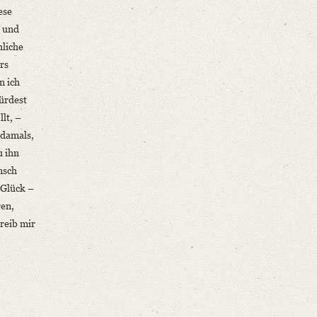
ese
– und
hliche
rs
n ich
würdest
lt, –
 damals,
u ihn
nsch
 Glück –
ren,
reib mir