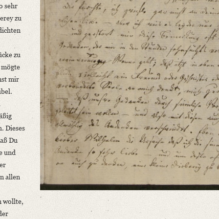
o sehr
berey zu
dichten
ücke zu
d mögte
mst mir
übel
.
l
äßig
. Dieses
daß Du
he und
er
n allen
 wollte,
der