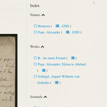
×
Index
Names
Homerus
(
,
GND
)
Pope, Alexander
(
,
GND
)
Works
B.: An einen Freund
(
)
Pope, Alexander: Eloisa to Abelard
n 43 (1892), S. 289‒291.
(
)
Schlegel, August Wilhelm von:
Gedichte
(
)
Journals