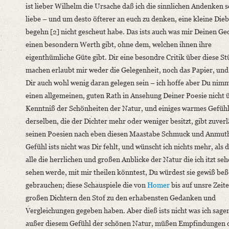
ist lieber Wilhelm die Ursache daß ich die sinnlichen Andenken s
Classification Number: Mscr.Dresd.e.90,XIX,Bd.22,Nr.1
liebe – und um desto öfterer an euch zu denken, eine kleine Die
Number of Pages: 4 S. auf Doppelbl., hs. m. U.
begehn [2] nicht gescheut habe. Das ists auch was mir Deinen Ge
Format: 18,7 x 11,6 cm
einen besondern Werth gibt, ohne dem, welchen ihnen ihre
Language
eigenthümliche Güte gibt. Dir eine besondre Critik über diese St
German
machen erlaubt mir weder die Gelegenheit, noch das Papier, un
Dir auch wohl wenig daran gelegen sein –
ich hoffe aber Du nim
einen allgemeinen, guten Rath in Ansehung Deiner Poesie nicht 
Kenntniß der Schönheiten der Natur, und einiges warmes Gefüh
derselben, die der Dichter mehr oder weniger besitzt, gibt zuverl
seinen Poesien nach eben diesen Maastabe Schmuck und Anmuth
Gefühl ists nicht was Dir fehlt, und wünscht ich nichts mehr, als 
alle die herrlichen und großen Anblicke der Natur die ich itzt se
sehen werde, mit mir theilen könntest, Du würdest sie gewiß beß
gebrauchen; diese Schauspiele die von
Homer
bis auf unsre Zeite
großen Dichtern den Stof zu den erhabensten Gedanken und
Vergleichungen gegeben haben. Aber dieß ists nicht was ich sagen
außer diesem Gefühl der schönen Natur, müßen Empfindungen 