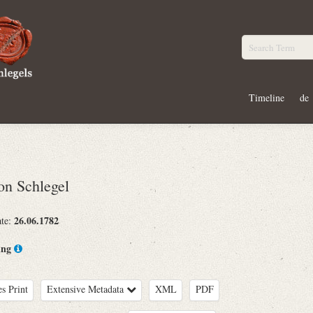
Timeline
de
n Schlegel
26.06.1782
ate:
ing
es Print
Extensive Metadata
XML
PDF