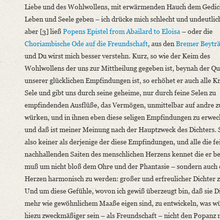
Liebe und des Wohlwollens, mit erwärmenden Hauch dem Gedic
Leben und Seele geben – ich drücke mich schlecht und undeutlic
aber [3] ließ
Popens
Epistel from Abailard to Eloisa
– oder die
Choriambische Ode auf die Freundschaft
, aus den
Bremer Beytr
und Du wirst mich besser verstehn. Kurz, so wie der Keim des
Wohlwollens der uns zur Mittheilung gegeben ist, beynah der Que
unserer glücklichen Empfindungen ist, so erhöhet er auch alle Kr
Sele und gibt uns durch seine geheime, nur durch feine Selen zu
empfindenden Ausflüße, das Vermögen, unmittelbar auf andre z
würken, und in ihnen eben diese seligen Empfindungen zu erwec
und daß ist meiner Meinung nach der Hauptzweck des Dichters.
also keiner als derjenige der diese Empfindungen, und alle die f
nachhallenden Saiten des menschlichen Herzens kennet die er b
muß um nicht bloß dem Ohre und der Phantasie – sondern auch
Herzen harmonisch zu werden: großer und erfreulicher Dichter z
Und um diese Gefühle, wovon ich gewiß überzeugt bin, daß sie Di
mehr wie gewöhnlichem Maaße eigen sind, zu entwickeln, was w
hiezu zweckmäßiger sein – als Freundschaft – nicht den Popanz