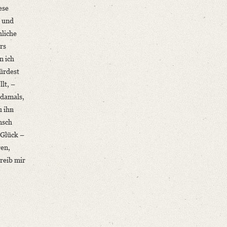
ese
– und
hliche
rs
n ich
würdest
lt, –
 damals,
u ihn
nsch
 Glück –
ren,
reib mir