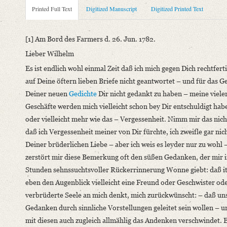
Metadata Concerning Header
Printed Full Text
Digitized Manuscript
Digitized Printed Text
Sender: Karl August Schlegel
Recipient: August Wilhelm von Schlegel
[1] Am Bord des Farmers d. 26. Jun. 1782.
Place of Dispatch: Auf See
Lieber Wilhelm
Place of Destination: Hannover
GND
Es ist endlich wohl einmal Zeit daß ich mich gegen Dich rechtferti
Date: 26.06.1782
auf Deine öftern lieben Briefe nicht geantwortet – und für das 
Notations: Empfangsort erschlossen.
Deiner neuen
Gedichte
Dir nicht gedankt zu haben – meine viele
Printed Text
Geschäfte werden mich vielleicht schon bey Dir entschuldigt hab
Provider: Dresden, Sächsische Landesbibliothek - Staats- und U
oder vielleicht mehr wie das – Vergessenheit. Nimm mir das nich
OAI Id: 362895996
daß ich Vergessenheit meiner von Dir fürchte, ich zweifle gar nic
Bibliography: Walzel, Oskar: Neue Quellen zur Geschichte der 
Deiner brüderlichen Liebe – aber ich weis es leyder nur zu wohl 
Incipit: „[1] Am Bord des Farmers d. 26. Jun. 1782.
zerstört mir diese Bemerkung oft den süßen Gedanken, der mir 
Lieber Wilhelm
Stunden sehnssuchtsvoller Rückerrinnerung Wonne giebt: daß it
Es ist endlich wohl einmal Zeit daß ich mich gegen Dich rechtfe
eben den Augenblick vielleicht eine Freund oder Geschwister ode
verbrüderte Seele an mich denkt, mich zurückwünscht: – daß un
Manuscript
Gedanken durch sinnliche Vorstellungen geleitet sein wollen – u
Provider: Dresden, Sächsische Landesbibliothek - Staats- und U
mit diesen auch zugleich allmählig das Andenken verschwindet. 
OAI Id: DE-611-36905