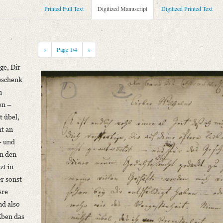
Printed Full Text
Digitized Manuscript
Digitized Printed Text
«
Page
1
/4
»
ge, Dir
Geschenk
n
en –
niversitätsbibliothek
t übel,
ht an
älteren romantischen Schule. In: Zeitschrift für die österreichischen Gymnasie
– und
in den
zt in
rtige, [...]“
r sonst
sre
nd also
niversitätsbibliothek
Eben das