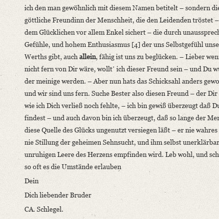
ich den man gewöhnlich mit diesem Namen betitelt – sondern di
göttliche Freundinn der Menschheit, die den Leidenden tröstet 
dem Glücklichen vor allem Enkel sichert – die durch unaussprec
Gefühle, und hohem Enthusiasmus [4] der uns Selbstgefühl unse
Werths gibt, auch
allein
, fähig ist uns zu beglücken. – Lieber wen
nicht fern von Dir wäre, wolltʼ ich dieser Freund sein – und Du 
der meinige werden. – Aber nun hats das Schicksahl anders gewol
und wir sind uns fern. Suche Bester also diesen Freund – der Dir
wie ich Dich verließ noch fehlte, – ich bin gewiß überzeugt daß D
findest – und auch davon bin ich überzeugt, daß so lange der Me
diese Quelle des Glücks ungenutzt versiegen läßt – er nie wahres
nie Stillung der geheimen Sehnsucht, und ihm selbst unerklärba
unruhigen Leere des Herzens empfinden wird. Leb wohl, und sch
so oft es die Umstände erlauben
Dein
Dich liebender Bruder
CA. Schlegel.