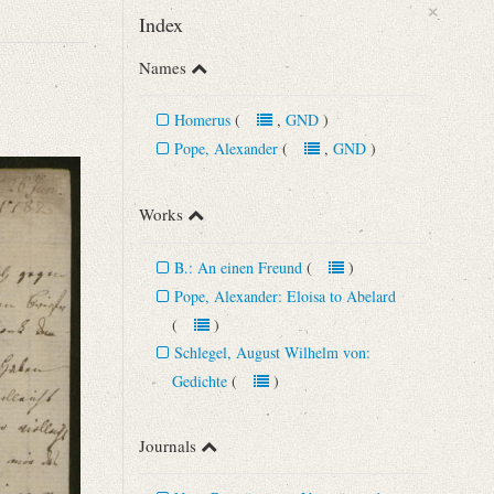
×
Index
Names
Homerus
(
,
GND
)
Pope, Alexander
(
,
GND
)
Works
B.: An einen Freund
(
)
Pope, Alexander: Eloisa to Abelard
n 43 (1892), S. 289‒291.
(
)
Schlegel, August Wilhelm von:
Gedichte
(
)
Journals