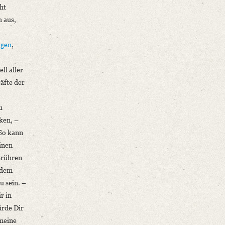
ht
h aus,
ägen
,
ll aller
äfte der
u
ken, –
 So kann
einen
erühren
 dem
u sein. –
r in
ürde Dir
 meine