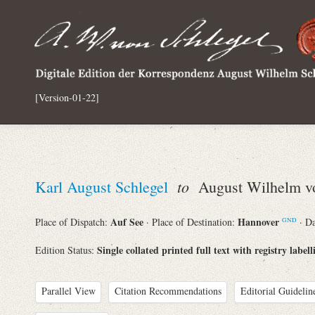
[Version-01-22]
to
Karl August Schlegel
August Wilhelm vo
Auf See
Hannover
Place of Dispatch:
· Place of Destination:
· D
GND
Single collated printed full text with registry labell
Edition Status:
Parallel View
Citation Recommendations
Editorial Guidelin