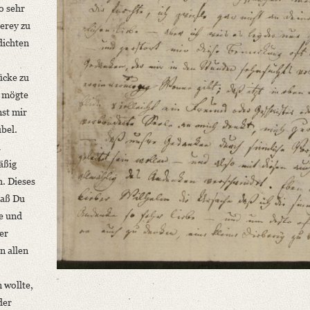
o sehr
berey zu
dichten
ücke zu
d mögte
mst mir
übel
.
l
äßig
. Dieses
daß Du
he und
er
n allen
 wollte,
der