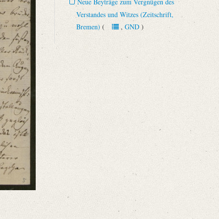
Neue Beyträge zum Vergnügen des
Verstandes und Witzes (Zeitschrift,
Bremen)
(
,
GND
)