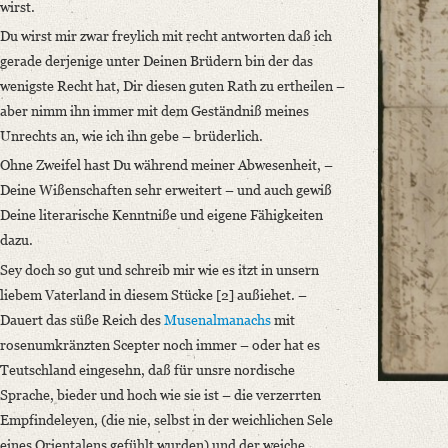
OAI Id: DE-611-36905
wirst.
Classification Number: Mscr.Dresd.e.90,XIX,Bd.22,Nr.3
Du wirst mir zwar freylich mit recht antworten daß ich
Number of Pages: 4 S. auf Doppelbl., hs. m. U.
gerade derjenige unter Deinen Brüdern bin der das
Format: 18,5 x 11,4 cm
wenigste Recht hat, Dir diesen guten Rath zu ertheilen –
aber nimm ihn immer mit dem Geständniß meines
Language
Unrechts an, wie ich ihn gebe – brüderlich.
German
Ohne Zweifel hast Du während meiner Abwesenheit, –
Deine Wißenschaften sehr erweitert – und auch gewiß
Deine literarische Kenntniße und eigene Fähigkeiten
dazu.
Sey doch so gut und schreib mir wie es itzt in unsern
liebem Vaterland in diesem Stücke [2] außiehet. –
Dauert das süße Reich des
Musenalmanachs
mit
rosenumkränzten Scepter noch immer – oder hat es
Teutschland eingesehn, daß für unsre nordische
Sprache, bieder und hoch wie sie ist – die verzerrten
Empfindeleyen, (die nie, selbst in der weichlichen Sele
eines Orientalens gefühlt wurden) und der weiche