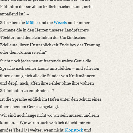
Flötenton der sie allein leidlich machen kann, nicht
anpaßend ist? –
Schreiben die
Müller
und die
Wezels
noch immer
Romane die in den Herzen unserer Landpfarrers
Töchter, und den Schränken der Curländischen
Edelleute, ihrer Unsterblichkeit Ende bey der Trauung
oder dem Concurse sehn?
Sucht noch jedes neu auftretende wahre Genie die
Sprache nach seiner Laune umzubilden – und schreien
ihnen dann gleich alle die Sünder von Kraftmännern
und dergl. nach, äffen ihre Fehler ohne ihre wahren
Schönheiten zu empfinden –?
Ist die Sprache endlich im Hafen unter den Schutz eines
übersehenden Genies angelangt.
Wir sind noch lange nicht wo wir sein müssen und sein
können. – Wir wären auch wirklich däucht mir ein
großes Theil [3] weiter, wenn nicht
Klopstock
und