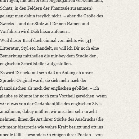
dürftigen, mit den ersten Jugendjahren verwehenden,
Schatz, in den Feldern der Phantasie zusammen)
gelangt man dahin freylich nicht. – aber die Größe des
Zwecks – und der Stolz auf Deinen Namen und
Vorfahren wird Dich hiezu anfeuern.
Weil dieser Brief doch einmal von nichts wie [4]
Litteratur, Styl etc. handelt, so will ich Dir noch eine
Bemerkung mittheilen die mir bey dem Studio der
englischen Schriftsteller aufgestoßen.
Es wird Dir bekannt sein daß im Anfang eh unsre
Sprache Original ward, sie sich mehr nach der
französischen als nach der englischen gebildet, – ich
glaube es könnte ihr noch zum Vortheil gereichen, wenn
wir etwas von der Gedankenfülle des englischen Styls
annähmen, dabey müßten wir uns aber sehr in acht
nehmen, ihnen die Art ihrer Stärke des Ausdrucks (die
oft mehr bizarrerie wie wahre Kraft besitzt und oft ins
unedle fällt – besonders in einigen ihrer Poeten – von