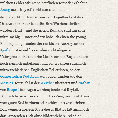
welchen Fehler wie Du selbst finden wirst der erhabne
Joung
nicht frey ist) nicht nachzuahmen.
Jetzo däucht mich ist so wie ganz Engelland auf ihre
Litteratur sehr sur le declin, ihre Wochenschriften
werden elend – und die neuen Romane sind nur sehr
mittelmäßig – unter andern habe ich einen the young
Philosopher gefunden der ein bloßer Auszug aus dem
Agathon
ist – welches er aber nicht eingesteht.
Uebrigens ist die teutsche Litteratur den Engelländern
noch ziemlich unbekannt und vor 2 Jahren sprach ich
mit verschiedenen Englischen Belletristen, so den
Gesnerischen
Tod Abels
weit beßer fanden wie den
Messias.
Kürzlich ist der
Werther
übersetzt und
Nathan
von
Raspe
übertragen worden; beide mit Beyfall. –
Doch ich habe schon viel unnützes Zeug geschwatzt, und
vom guten Styl in einem sehr schlechten geschrieben.
Den wenigen übrigen Platz dieses Blattes laß mich noch
dazu anwenden Dich ohne bilderreichen und edlen