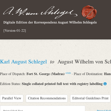
[Version-01-22]
to
Karl August Schlegel
August Wilhelm von Sch
Fort St. George (Madras)
Han
Place of Dispatch:
· Place of Destination:
GND
Single collated printed full text with registry labelling
Edition Status:
Parallel View
Citation Recommendations
Editorial Guidelines Print
Printed Full Text
Printed Full