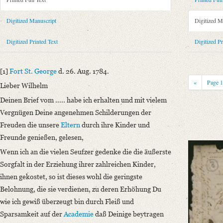
Metadata Concerning Header
Sender: Karl August Schlegel
Digitized Manuscript
Digitized M
Recipient: August Wilhelm von Schlegel
Place of Dispatch: Fort St. George (Madras)
GND
Digitized Printed Text
Digitized Pr
Place of Destination: Hannover
GND
Date: 26.08.1784
[1]
Fort St. George
d. 26. Aug. 1784.
Notations: Empfangsort erschlossen.
«
Page
Lieber Wilhelm
Printed Text
Deinen Brief vom ..... habe ich erhalten und mit vielem
Provider: Dresden, Sächsische Landesbibliothek - Staats- und Universitä
Vergnügen Deine angenehmen Schilderungen der
OAI Id: 362895996
Freuden die unsere
Eltern
durch ihre Kinder und
Bibliography: Walzel, Oskar: Neue Quellen zur Geschichte der älteren r
Freunde genießen, gelesen,
296.
Wenn ich an die vielen Seufzer gedenke die die äußerste
Incipit: „[1] Fort St. George d. 26. Aug. 1784.
Sorgfalt in der Erziehung ihrer zahlreichen Kinder,
Lieber Wilhelm
ihnen gekostet, so ist dieses wohl die geringste
Deinen Brief vom ..... habe ich erhalten und mit vielem Vergnügen Dei
Belohnung, die sie verdienen, zu deren Erhöhung Du
Manuscript
wie ich gewiß überzeugt bin durch Fleiß und
Provider: Dresden, Sächsische Landesbibliothek - Staats- und Universitä
Sparsamkeit auf der
Academie
daß Deinige beytragen