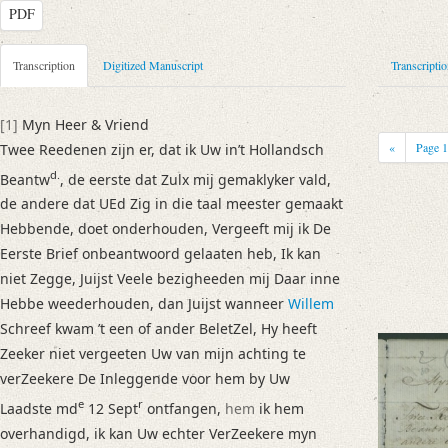
PDF
Metadata Concerning Header
Transcription
Digitized Manuscript
Transcripti
Sender: Hendrik Muilman
Recipient: August Wilhelm von Schlegel
[1]
Myn Heer & Vriend
Place of Dispatch: Amsterdam
GND
«
Page
Twee Reedenen zijn er, dat ik Uw in’t Hollandsch
Place of Destination: Braunschweig
GND
d.
Beantw
, de eerste dat Zulx mij gemaklyker vald,
Date: 22.09.1795
de andere dat UEd Zig in die taal meester gemaakt
Notations: Empfangsort erschlossen.
Hebbende, doet onderhouden, Vergeeft mij ik De
Eerste Brief onbeantwoord gelaaten heb, Ik kan
Manuscript
niet Zegge, Juijst Veele bezigheeden mij Daar inne
Provider: Dresden, Sächsische Landesbibliothek - Staats- und Universitä
Hebbe weederhouden, dan Juijst wanneer
Willem
OAI Id: DE-1a-34292
Schreef kwam ’t een of ander BeletZel, Hy heeft
Classification Number: Mscr.Dresd.e.90,XIX,Bd.15,Nr.80
Zeeker niet vergeeten Uw van mijn achting te
Number of Pages: 4S. auf Doppelbl., hs. m. U.
verZeekere De Inleggende voor hem by Uw
Format: 23,2 x 19,4 cm
e
r
Incipit: „[1] Myn Heer & Vriend
Laadste md
12 Sept
ontfangen,
hem
ik hem
Twee Reedenen zijn er, dat ik Uw in’t Hollandsch Beantwd., de eerste d
overhandigd, ik kan Uw echter VerZeekere myn