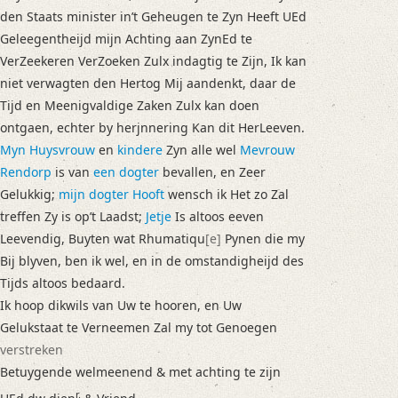
den Staats minister in’t Geheugen te Zyn Heeft UEd
Geleegentheijd mijn Achting aan ZynEd te
VerZeekeren VerZoeken Zulx indagtig te Zijn, Ik kan
niet verwagten den Hertog Mij aandenkt, daar de
Tijd en Meenigvaldige Zaken Zulx kan doen
ontgaen, echter by herjnnering Kan dit HerLeeven.
Myn Huysvrouw
en
kindere
Zyn alle wel
Mevrouw
Rendorp
is van
een dogter
bevallen, en Zeer
Gelukkig;
mijn dogter Hooft
wensch ik Het zo Zal
treffen Zy is op’t Laadst;
Jetje
Is altoos eeven
Leevendig, Buyten wat Rhumatiqu
[e]
Pynen die my
Bij blyven, ben ik wel, en in de omstandigheijd des
Tijds altoos bedaard.
Ik hoop dikwils van Uw te hooren, en Uw
Gelukstaat te Verneemen Zal my tot Genoegen
verstreken
Betuygende welmeenend & met achting te zijn
r.
UEd dw dien
& Vriend