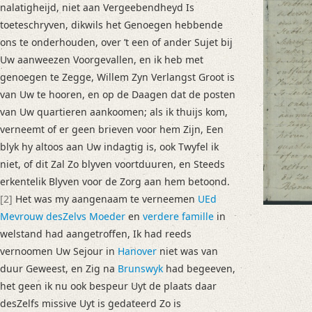
nalatigheijd, niet aan Vergeebendheyd Is
Language
toeteschryven, dikwils het Genoegen hebbende
Dutch
ons te onderhouden, over ’t een of ander Sujet bij
Editors
Uw aanweezen Voorgevallen, en ik heb met
Hoenen, Armin
genoegen te Zegge, Willem Zyn Verlangst Groot is
Liuzzo, David
van Uw te hooren, en op de Daagen dat de posten
Pheiff, Jeffrey
van Uw quartieren aankoomen; als ik thuijs kom,
Sijs, Nicoline van der
verneemt of er geen brieven voor hem Zijn, Een
Steinbrink, Gesa
blyk hy altoos aan Uw indagtig is, ook Twyfel ik
Varwig, Olivia
niet, of dit Zal Zo blyven voortduuren, en Steeds
erkentelik Blyven voor de Zorg aan hem betoond.
[2]
Het was my aangenaam te verneemen
UEd
Mevrouw desZelvs Moeder
en
verdere famille
in
welstand had aangetroffen, Ik had reeds
vernoomen Uw Sejour in
Hanover
niet was van
duur Geweest, en Zig na
Brunswyk
had begeeven,
het geen ik nu ook bespeur Uyt de plaats daar
desZelfs missive Uyt is gedateerd Zo is