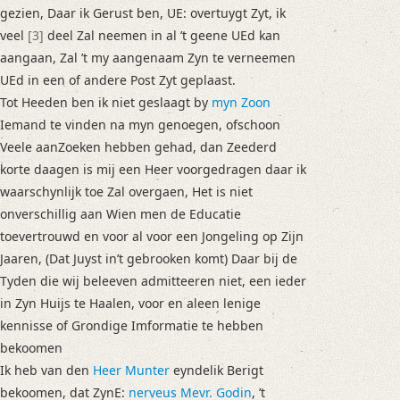
gezien, Daar ik Gerust ben, UE: overtuygt Zyt, ik
veel
[3]
deel Zal neemen in al ’t geene UEd kan
aangaan, Zal ’t my aangenaam Zyn te verneemen
UEd in een of andere Post Zyt geplaast.
Tot Heeden ben ik niet geslaagt by
myn Zoon
Iemand te vinden na myn genoegen, ofschoon
Veele aanZoeken hebben gehad, dan Zeederd
korte daagen is mij een Heer voorgedragen daar ik
waarschynlijk toe Zal overgaen, Het is niet
onverschillig aan Wien men de Educatie
toevertrouwd en voor al voor een Jongeling op Zijn
Jaaren, (Dat Juyst in’t gebrooken komt) Daar bij de
Tyden die wij beleeven admitteeren niet, een ieder
in Zyn Huijs te Haalen, voor en aleen lenige
kennisse of Grondige Imformatie te hebben
bekoomen
Ik heb van den
Heer Munter
eyndelik Berigt
bekoomen, dat ZynE:
nerveus Mevr. Godin
, ’t