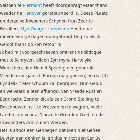
Saisoen te
Piermont
heeft doorgebragt Maar thans
weeder na
Hanover
geretourneerd is. Deeze PLaats
en derzelve Inwooners Schynen Hun Zeer te
Bevallen,
Myn Zwager Lampsints
Heeft daar
meede eenige dagen doorgebragt Dog zo als ik
Geloof thans op Zyn retour is
Ik heb mij voorgeschreeven omtrent ’t Politicque
met te Schryven,
alleen Zyn myne Hartelyke
Wenschen, den Hemel Spoedig een generale
Vreede over gansch Europa mag geeven, en dat
[4]
Eyndelik ’t Menschdom Zal begrijpen, Hun Geluk
en welvaard alleen afhangd, van Vreede Rust en
Eendracht
, Zonder dit als een Grond Stelling te
Beschouwen, is ’t te Vreezen en te wagten, Veele
Landen, en voor al ’t onze te Gronden Gaet, en de
Inwoonders arm Zullen Werden.
Het is altoos een Genoegen dat Men niet Geheel
Buyten aan denken is, en dus mij tot een Eer By