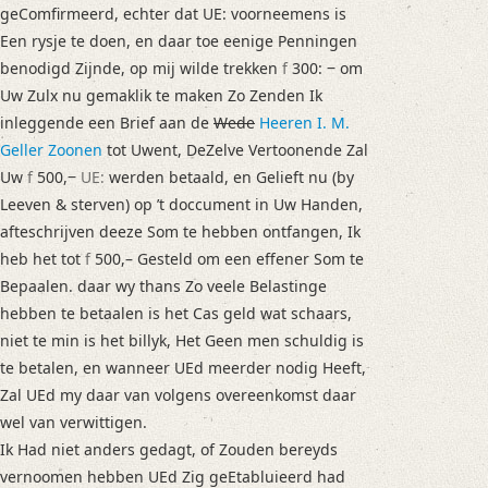
geComfirmeerd, echter dat UE: voorneemens is
Een rysje te doen, en daar toe eenige Penningen
benodigd Zijnde, op mij wilde trekken
f
300: ‒ om
Uw Zulx nu gemaklik te maken Zo Zenden Ik
inleggende een Brief aan de
Wede
Heeren I. M.
Geller Zoonen
tot Uwent, DeZelve Vertoonende Zal
Uw
f
500,‒
UE:
werden betaald, en Gelieft nu (by
Leeven & sterven) op ’t doccument in Uw Handen,
afteschrijven deeze Som te hebben ontfangen, Ik
heb het tot
f
500,– Gesteld om een effener Som te
Bepaalen. daar wy thans Zo veele Belastinge
hebben te betaalen is het Cas geld wat schaars,
niet te min is het billyk, Het Geen men schuldig is
te betalen, en wanneer UEd meerder nodig Heeft,
Zal UEd my daar van volgens overeenkomst daar
wel van verwittigen.
Ik Had niet anders gedagt, of Zouden bereyds
vernoomen hebben UEd Zig geEtabluieerd had