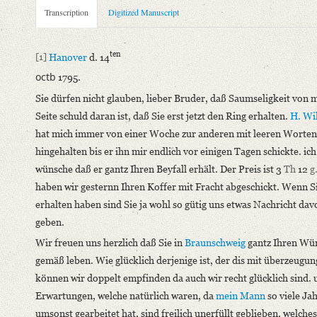
Metadata Concerning Header
Transcription
Digitized Manuscript
Sender: Julie Schlegel
Recipient: August Wilhelm von Schlegel
ten
[1]
Hanover
d. 14
Place of Dispatch: Hannover
GND
octb
1795.
Place of Destination: Braunschweig
GND
Sie dürfen nicht glauben, lieber Bruder, daß Saumseligkeit von 
Date: 14.10.1795
Seite schuld daran ist, daß Sie erst jetzt den Ring erhalten.
H. Wi
Notations: Empfangsort erschlossen.
hat mich immer von einer Woche zur anderen mit leeren Worten
Manuscript
hingehalten bis er ihn mir endlich vor einigen Tagen schickte. ich
Provider: Dresden, Sächsische Landesbibliothek - Staats- und U
wünsche daß er gantz Ihren Beyfall erhält. Der Preis ist 3
Th
12
g
OAI Id: DE-1a-34097
haben wir gesternn Ihren Koffer mit Fracht abgeschickt. Wenn S
Classification Number: Mscr.Dresd.e.90,XIX,Bd.23,Nr.51
erhalten haben sind Sie ja wohl so gütig uns etwas Nachricht dav
Number of Pages: 4S. auf Doppelbl., hs. m. U.
geben.
Format: 18,9 x 11,4 cm
Wir freuen uns herzlich daß Sie in
Braunschweig
gantz Ihren Wü
Incipit: „[1] Hanover d. 14ten
gemäß leben. Wie glücklich derjenige ist, der dis mit überzeugun
octb 1795.
können wir doppelt empfinden da auch wir recht glücklich sind. 
Sie dürfen nicht glauben, lieber Bruder, daß Saumseligkeit von 
Erwartungen, welche natürlich waren, da
mein Mann
so viele Ja
umsonst gearbeitet hat, sind freilich unerfüllt geblieben, welches
Language