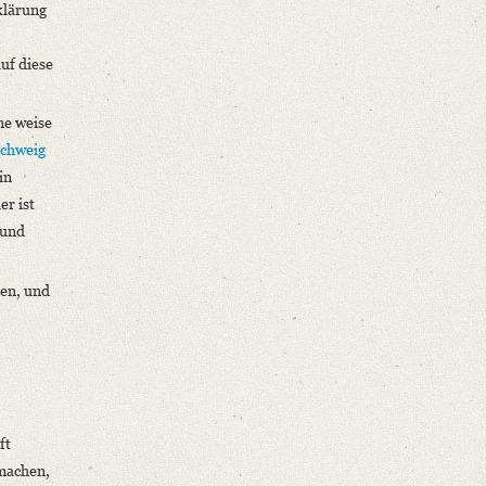
klärung
uf diese
ne weise
chweig
in
er ist
 und
gen, und
ft
 machen,