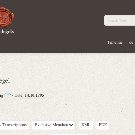
Timeline
de
egel
eig
14.10.1795
· Date:
GND
 Transcriptions
Extensive Metadata
XML
PDF