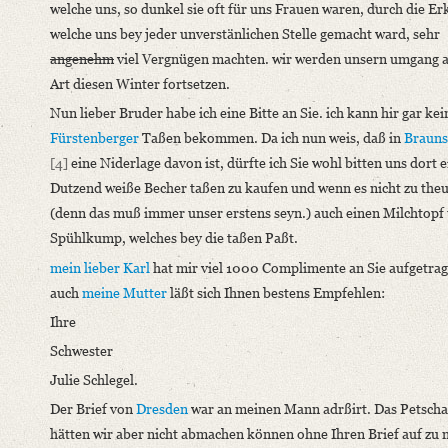
welche uns, so dunkel sie oft für uns Frauen waren, durch die Er
welche uns bey jeder unverstänlichen Stelle gemacht ward, sehr
angenehm
viel Vergnügen machten. wir werden unsern umgang a
Art diesen Winter fortsetzen.
Nun lieber Bruder habe ich eine Bitte an Sie. ich kann hir gar kei
Fürstenberger
Taßen bekommen. Da ich nun weis, daß in
Brauns
[4]
eine Niderlage davon ist, dürfte ich Sie wohl bitten uns dort e
Dutzend weiße Becher taßen zu kaufen und wenn es nicht zu theu
(denn das muß immer unser erstens seyn.) auch einen Milchtopf
Spühlkump, welches bey die taßen Paßt.
mein lieber Karl
hat mir viel 1000 Complimente an Sie aufgetra
auch
meine Mutter
läßt sich Ihnen bestens Empfehlen:
Ihre
Schwester
Julie Schlegel.
Der Brief von
Dresden
war an meinen Mann adrßirt. Das Petscha
hätten wir aber nicht abmachen können ohne Ihren Brief auf zu