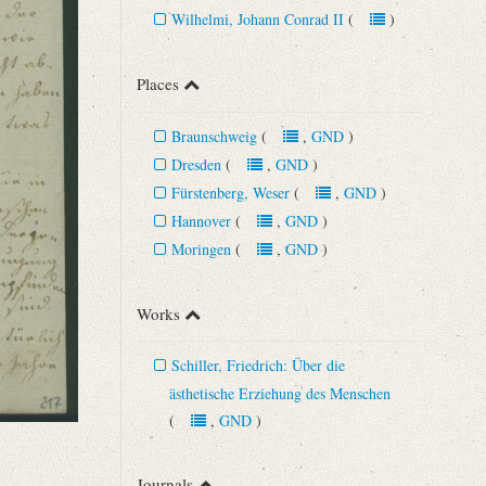
Wilhelmi, Johann Conrad II
(
)
Places
Braunschweig
(
,
GND
)
Dresden
(
,
GND
)
Fürstenberg, Weser
(
,
GND
)
Hannover
(
,
GND
)
Moringen
(
,
GND
)
Works
Schiller, Friedrich: Über die
ästhetische Erziehung des Menschen
(
,
GND
)
Journals