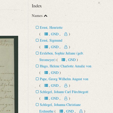
×
Index
Names
Ernst, Henriette
(
,
GND
,
)
Ernst, Sigmund
(
,
GND
,
)
Erxleben, Sophie Juliane (geb.
Stromeyer)
(
,
GND
)
Hugo, Helene Charlotte Amalie von
(
,
GND
)
Pape, Georg Wilhelm August von
(
,
GND
,
)
Schlegel, Johann Carl Fürchtegott
(
,
GND
,
)
Schlegel, Johanna Christiane
Erdmuthe
(
,
GND
,
)