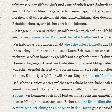
taht; unsere häusliches Glück und Zufriedenheit ward dadurch a
German
gestöhrt. Wir richten uns gern nach unserer Lage und freuen uns
Editors
herzlich, daß wir, freilich nicht ohne Einschränkung aber doch o
Bamberg, Claudia
Schulden eben so, wie bis her fort leben können.
Varwig, Olivia
Sie fragen in Ihren Briefchen an mich wie ich mich befinde? ich b
gesund auch
mein lieber Mann
und
die liebe Mutter
sind recht w
Wir haben das Vergnügen gehabt,
die Schwester Henriette
aus
M
hir zu sehn, aber leider nur auf sehr kurze Zeit, nachdem wir sch
mehrere Wochen immer Vergeblich auf sie gehoft hatten, kahm 
Donnersttag gegen Abend, und fuhr den Sonnabend Mitag wider 
war sehr vergnügt die Zeit war aber zu kurz um sie recht genieße
können. Künnftiges
[3]
Jahr will sie uns länger mit
ihren Mann
b
Daß schöne Herbst Wetter welches wir gehabt haben, haben wir 
genutzt. wir sind oft spaziehren gewesen, allein, und auch viel mi
Papens
. wir kommen auch alle Montage mit Papens zusammen, 
unsere Männer uns was vorlesen. Bisher sind
die Briefe über die
aesthetische Erziehung des Menschen
in
den Horen
gelesen wor