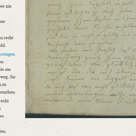
ber nie
hne
in recht
ohl.
oringen
on
sie am
weg. Sie
n zu
esuchen.
recht
t
wo
den.