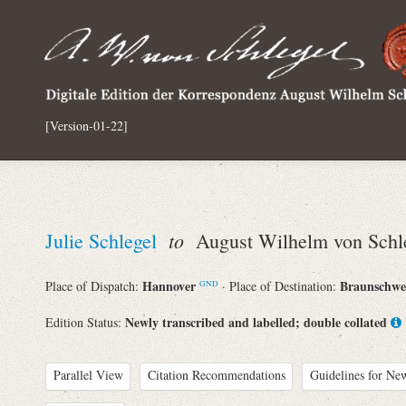
[Version-01-22]
to
Julie Schlegel
August Wilhelm von Schl
Hannover
Braunschw
Place of Dispatch:
· Place of Destination:
GND
Newly transcribed and labelled; double collated
Edition Status:
Parallel View
Citation Recommendations
Guidelines for New