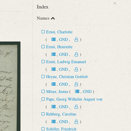
×
Index
Names
Ernst, Charlotte
(
,
GND
,
)
Ernst, Henriette
(
,
GND
,
)
Ernst, Ludwig Emanuel
(
,
GND
,
)
Heyne, Christian Gottlob
(
,
GND
,
)
Möser, Justus
(
,
GND
)
Pape, Georg Wilhelm August von
(
,
GND
,
)
Rehberg, Caroline
(
,
GND
,
)
Schiller, Friedrich