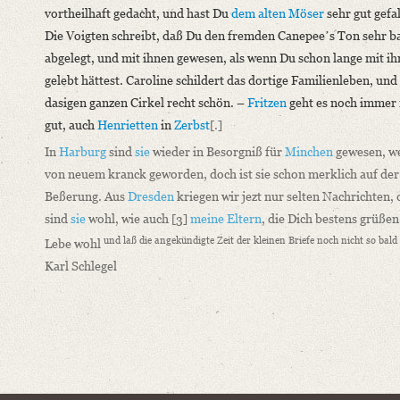
vortheilhaft gedacht, und hast Du
dem alten Möser
sehr gut gefal
Die Voigten schreibt, daß Du den fremden Canepeeʼs Ton sehr b
abgelegt, und mit ihnen gewesen, als wenn Du schon lange mit i
gelebt hättest. Caroline schildert das dortige Familienleben, und
dasigen ganzen Cirkel recht schön. –
Fritzen
geht es noch immer 
gut, auch
Henrietten
in
Zerbst
[.]
In
Harburg
sind
sie
wieder in Besorgniß für
Minchen
gewesen, w
von neuem kranck geworden, doch ist sie schon merklich auf der
Beßerung. Aus
Dresden
kriegen wir jezt nur selten Nachrichten,
sind
sie
wohl, wie auch
[3]
meine Eltern
, die Dich bestens grüßen
und laß die angekündigte Zeit der kleinen Briefe noch nicht so bal
Lebe wohl
Karl Schlegel