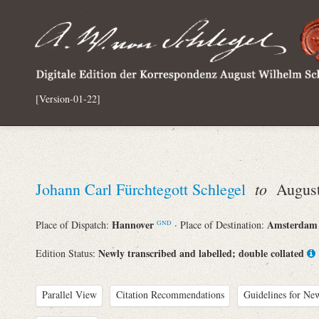
[Version-01-22]
to
Johann Carl Fürchtegott Schlegel
August 
Hannover
Amsterda
Place of Dispatch:
· Place of Destination:
GND
Newly transcribed and labelled; double collated
Edition Status:
Parallel View
Citation Recommendations
Guidelines for New