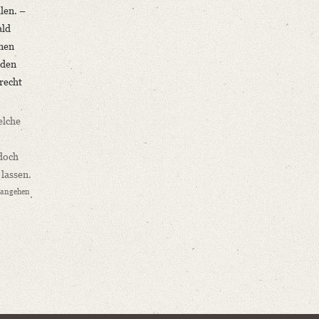
len. –
ald
hnen
 den
recht
elche
 doch
 lassen.
d angehen
.