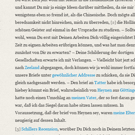
Heute nur ein paar Zeilen – und [...]“
und kannst Du mir ja einige Ideen darüber mittheilen, da sie mir b
Language
wenigstens eben so fremd ist, als die Chinesische. Doch mögte al
German
beredsamkeit nicht hinreichen, mich zu überreden,
[2]
die Hollä
schönen Geister auf einmal in der Ursprache zu studiren. – Sollt
Editors
wohl, wenn Du erst mit Deinen Arbeiten Dich völlig eingerichtet 
Bamberg, Claudia
Zeit zu eignen Arbeiten erübrigen können, und was hat man den
Varwig, Olivia
zunächst von Dir zu erwarten? – Deine Schilderung der dortigen
Gesellschaften erwarte ich mit Verlangen. – Vielleicht bist jezt s
nach
Zeeland
abgegangen, doch können wir ja wohl immer fortf
unsere Briefe unter
gewöhnlicher Addresse
zu schicken, da sie D
gleich nachgesandt werden. – Den brief an
Tatter
habe ich besor
hiebey kömmt ein Brief, wahrscheinlich von
Heynen
aus
Götting
hatte noch einen Umschlag an
meinen Vater
, der so fest daran ge
war, daß ich das Siegel daran habe sitzen lassen müssen. In
Voraussetzung, daß der brief von Heynen sey, waren
meine Elte
neugierig auf dessen Inhalt.
[3]
Schillers
Recension
, worüber Du Dich noch in Deinem letzten