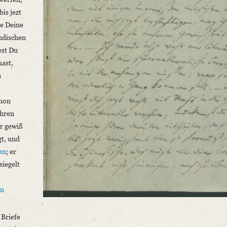
is jezt
le Deine
ndischen
est Du
hast,
n
chon
ahren
ir gewiß
gt, und
en
; er
siegelt
rn
 Briefe