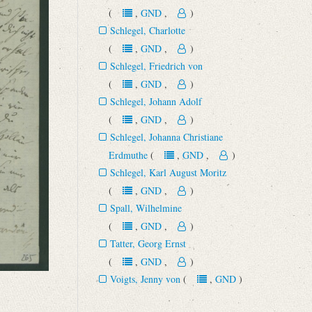
(
,
GND
,
)
Schlegel, Charlotte
(
,
GND
,
)
Schlegel, Friedrich von
(
,
GND
,
)
Schlegel, Johann Adolf
(
,
GND
,
)
Schlegel, Johanna Christiane
Erdmuthe
(
,
GND
,
)
Schlegel, Karl August Moritz
(
,
GND
,
)
Spall, Wilhelmine
(
,
GND
,
)
Tatter, Georg Ernst
(
,
GND
,
)
Voigts, Jenny von
(
,
GND
)