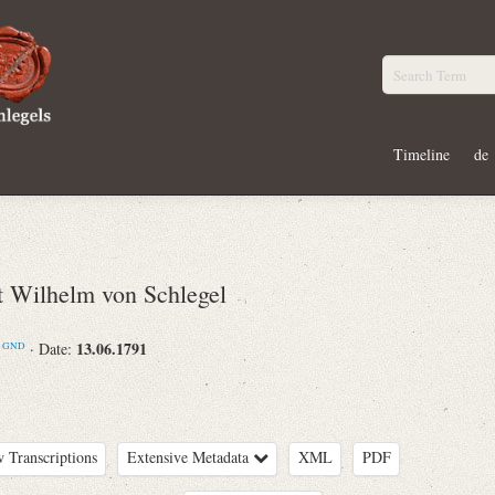
Timeline
de
Wilhelm von Schlegel
m
13.06.1791
· Date:
GND
 Transcriptions
Extensive Metadata
XML
PDF