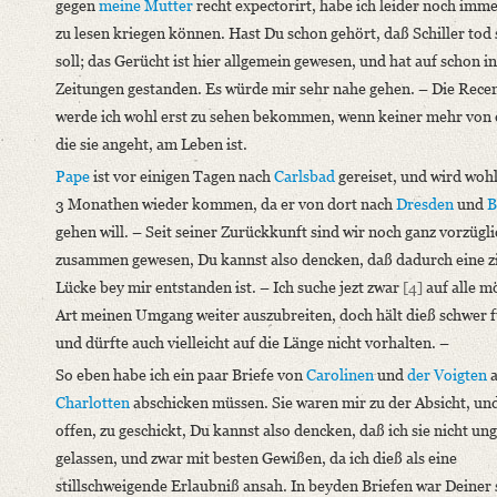
gegen
meine Mutter
recht expectorirt, habe ich leider noch imme
zu lesen kriegen können. Hast Du schon gehört, daß Schiller tod
soll; das Gerücht ist hier allgemein gewesen, und hat auf schon i
Zeitungen gestanden. Es würde mir sehr nahe gehen. – Die Rece
werde ich wohl erst zu sehen bekommen, wenn keiner mehr von
die sie angeht, am Leben ist.
Pape
ist vor einigen Tagen nach
Carlsbad
gereiset, und wird wohl
3 Monathen wieder kommen, da er von dort nach
Dresden
und
B
gehen will. – Seit seiner Zurückkunft sind wir noch ganz vorzügli
zusammen gewesen, Du kannst also dencken, daß dadurch eine z
Lücke bey mir entstanden ist. – Ich suche jezt zwar
[4]
auf alle m
Art meinen Umgang weiter auszubreiten, doch hält dieß schwer f
und dürfte auch vielleicht auf die Länge nicht vorhalten. –
So eben habe ich ein paar Briefe von
Carolinen
und
der Voigten
a
Charlotten
abschicken müssen. Sie waren mir zu der Absicht, un
offen, zu geschickt, Du kannst also dencken, daß ich sie nicht un
gelassen, und zwar mit besten Gewißen, da ich dieß als eine
stillschweigende Erlaubniß ansah. In beyden Briefen war Deiner 