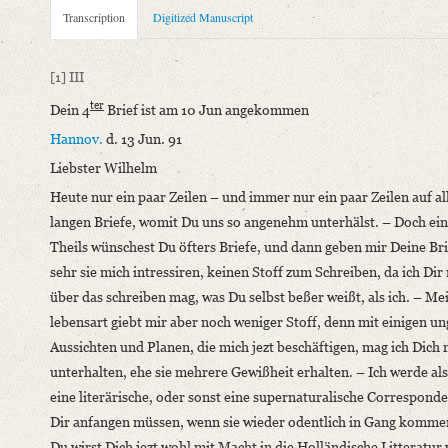
Metadata Concerning Header
Transcription
Digitized Manuscript
Sender: Johann Carl Fürchtegott Schlegel
Recipient: August Wilhelm von Schlegel
[1]
III
Place of Dispatch: Hannover
GND
ter
Dein 4
Brief ist am 10 Jun angekommen
Place of Destination: Amsterdam
GND
Hannov.
d. 13 Jun. 91
Date: 13.06.1791
Liebster Wilhelm
Notations: Empfangsort erschlossen.
Heute nur ein paar Zeilen – und immer nur ein paar Zeilen auf al
Manuscript
langen Briefe, womit Du uns so angenehm unterhälst. – Doch ei
Provider: Dresden, Sächsische Landesbibliothek - Staats- und U
Theils wünschest Du öfters Briefe, und dann geben mir Deine Bri
OAI Id: DE-1a-34097
sehr sie mich intressiren, keinen Stoff zum Schreiben, da ich Dir 
Classification Number: Mscr.Dresd.e.90,XIX,Bd.23,Nr.58
über das schreiben mag, was Du selbst beßer weißt, als ich. – Me
Number of Pages: 4S. auf Doppelbl., hs. m. U.
lebensart giebt mir aber noch weniger Stoff, denn mit einigen u
Format: 19 x 11,7 cm
Aussichten und Planen, die mich jezt beschäftigen, mag ich Dich 
Incipit: „[1] III
unterhalten, ehe sie mehrere Gewißheit erhalten. – Ich werde al
Dein 4ter Brief ist am 10 Jun angekommen
eine literärische, oder sonst eine supernaturalische Correspond
Hannov. d. 13 Jun. 91
Dir anfangen müssen, wenn sie wieder odentlich in Gang kommen
Liebster Wilhelm
Du wirst Dich jezt wohl mit Macht in die Holländische Litteratur