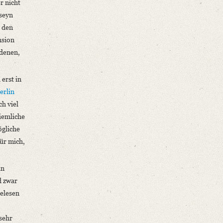
r nicht
 seyn
n den
nsion
 denen,
 erst in
erlin
ch viel
iemliche
ögliche
ür mich,
n
d zwar
gelesen
sehr