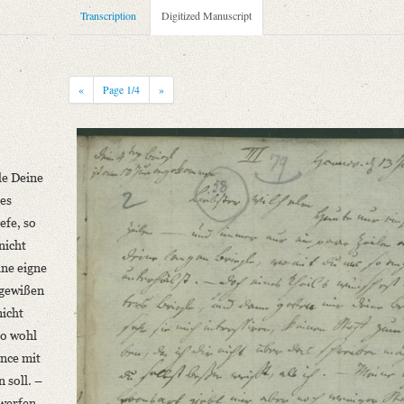
Transcription
Digitized Manuscript
«
Page
1
/4
»
le Deine
nes
niversitätsbibliothek
efe, so
nicht
ine eigne
ngewißen
nicht
so wohl
ence mit
 soll. –
 werfen,