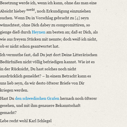
Besetzung werde ich, wenn ich kann, ohne das man eine
merkt
Absicht hiebey
, noch Erkundigung einzuziehen
suchen. Wenn Du in Vorschlag gebracht zu
[4]
seyn
wünschtest, ohne Dich dabey zu compromittiren, so
gienge dieß durch
Heynen
am besten an; daß er Dich, als
wie aus freyem Stücken mit nennte; doch weiß ich nicht,
ob er nicht schon geantwortet hat.
Ich vermuthe fast, daß Du jezt dort Deine Litterärischen
Bedürfnißen nicht völlig befriedigen kannst. Wie ist es
in der Rücksicht, Du hast solches noch nicht
ausdrücklich gemeldet? – In einem Betracht kann es
uns lieb seyn, da wir desto öfterer Briefe von Dir
kriegen werden.
Hast Du
den schwedischen Grafen
hernach noch öfterer
gesehen, und mit ihm genauere Bekanntschaft
gemacht?
Lebe recht wohl Karl Schlegel