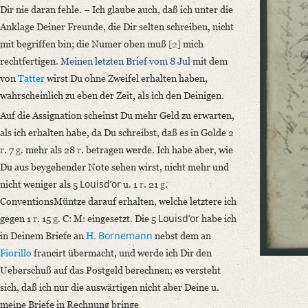
d. 15 Jul. 1791
Dir nie daran fehle. – Ich glaube auch, daß ich unter die
Liebster Bruder, da Du Deinen letzten Brief nicht numerirt hast, so werd
Anklage Deiner Freunde, die Dir selten schreiben, nicht
mit begriffen bin; die Numer oben muß
[2]
mich
Language
rechtfertigen.
Meinen letzten Brief vom 8 Jul
mit dem
German
von
Tatter
wirst Du ohne Zweifel erhalten haben,
Editors
wahrscheinlich zu eben der Zeit, als ich den Deinigen.
Bamberg, Claudia
Auf die Assignation scheinst Du mehr Geld zu erwarten,
Varwig, Olivia
als ich erhalten habe, da Du schreibst, daß es in Golde 2
r
. 7
g
. mehr als 28
r
. betragen werde. Ich habe aber, wie
Du aus beygehender Note sehen wirst, nicht mehr und
Louisdʼor
nicht weniger als 5
u. 1
r
. 21
g
.
ConventionsMüntze darauf erhalten, welche letztere ich
Louisdʼor
gegen 1
r
. 15
g
. C: M: eingesetzt. Die 5
habe ich
Bornemann
in Deinem Briefe an
H.
nebst dem an
Fiorillo
francirt übermacht, und werde ich Dir den
Ueberschuß auf das Postgeld berechnen; es versteht
sich, daß ich nur die auswärtigen nicht aber Deine u.
meine Briefe in Rechnung bringe