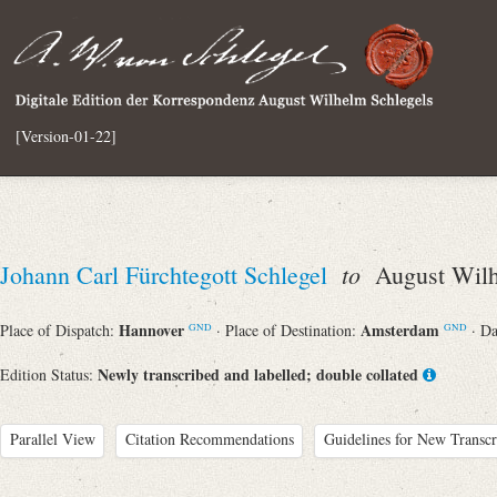
[Version-01-22]
to
Johann Carl Fürchtegott Schlegel
August Wilh
Hannover
Amsterdam
Place of Dispatch:
· Place of Destination:
· D
GND
GND
Newly transcribed and labelled; double collated
Edition Status:
Parallel View
Citation Recommendations
Guidelines for New Transcr