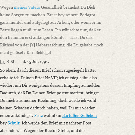
Wegen
meines Vaters
Gesundheit brauchst Du Dich
keine Sorgen zu machen. Er ist bey seinem Podagra
ganz munter und aufgelegt zur Arbeit, oder wenn er im
Bette liegen muß, zum Lesen. Ich wünschte nur, daß er
den Brunnen erst anfangen könnte. – Hast Du das
Räthsel von der
[1]
Ueberraschung, die Du gehabt, noch
nicht gelöset? Karl Schlegel
P. St.
[3]
d.
15 Jul. 1791.
So eben, da ich diesen Brief schon zugesiegelt hatte,
erhalte ich Deinen Brief Nr VII; ich entsiegle ihn also
wieder, um Dir wenigstens dessen Empfang zu melden.
Dadurch, daß Du Deinen Brief postnumerirst, bringst
Du mich aus meiner Rechnung, doch werde ich wohl
keinen Schaden dadurch haben, weil Du mir wieder
einen ankündigst.
Fritz
wohnt im
Barfüßer-Gäßchen
bey
Schulz
.
Ich werde den Brief mit nächster Post
absenden. – Wegen der Rector Stelle, und der