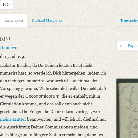
PDF
Metadata Concerning Header
Transcription
Digitized Manuscript
Transcripti
Sender: Johann Carl Fürchtegott Schlegel
Recipient: August Wilhelm von Schlegel
[1]
VI
Place of Dispatch: Hannover
GND
«
Page
Hannover
Place of Destination: Amsterdam
GND
d. 15 Jul. 1791
Date: 15.07.1791
Liebster Bruder,
da Du Deinen letzten Brief nicht
Notations: Empfangsort erschlossen.
numerirt hast, so werde ich Dich hintergehen, indem ich
Manuscript
den meinigen numerire, wodurch ich auf einmal den
Provider: Dresden, Sächsische Landesbibliothek - Staats- und Universitä
Vorsprung gewinne
. Wahrscheinlich willst Du nicht, daß
OAI Id: DE-1a-34097
Oeconomicorum
er wegen der
, die er enthält, mit in
Classification Number: Mscr.Dresd.e.90,XIX,Bd.23,Nr.61
Circulation komme, und das soll denn auch nicht
Number of Pages: 4S., hs. m. U.
geschehen. Die Fragen die Du mir darin vorlegst, wird
Format: 19,2 x 11,6 cm
meine Mutter
beantworten, und will ich Dir dießmal nur
Incipit: „[1] VI
die Ausrichtung Deiner Commissionen melden, und
Hannover
alles übrige auf müßigere Zeiten verschieben, damit es