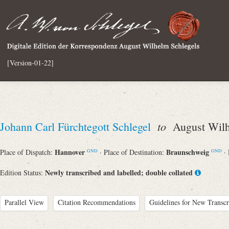
[Version-01-22]
to
Johann Carl Fürchtegott Schlegel
August Wilh
Hannover
Braunschweig
Place of Dispatch:
· Place of Destination:
·
GND
GND
Newly transcribed and labelled; double collated
Edition Status:
Parallel View
Citation Recommendations
Guidelines for New Transcr