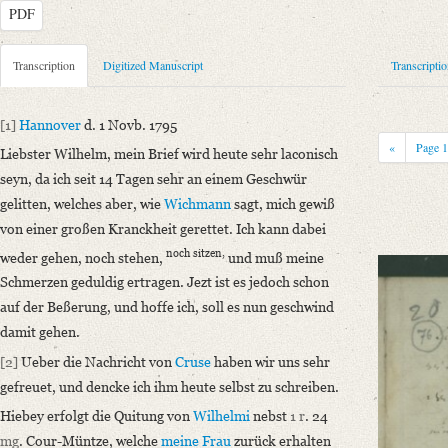
PDF
Metadata Concerning Header
Transcription
Digitized Manuscript
Transcripti
Sender: Johann Carl Fürchtegott Schlegel
Recipient: August Wilhelm von Schlegel
[1]
Hannover
d. 1 Novb. 1795
Place of Dispatch: Hannover
GND
«
Page
Liebster Wilhelm, mein Brief wird heute sehr laconisch
Place of Destination: Braunschweig
GND
seyn, da ich seit 14 Tagen sehr an einem Geschwür
Date: 01.11.1795
gelitten, welches aber, wie
Wichmann
sagt, mich gewiß
Notations: Empfangsort erschlossen.
von einer großen Kranckheit gerettet. Ich kann dabei
noch sitzen,
Manuscript
weder gehen, noch stehen,
und muß meine
Provider: Dresden, Sächsische Landesbibliothek - Staats- und Universitä
Schmerzen geduldig ertragen. Jezt ist es jedoch schon
OAI Id: DE-1a-34097
auf der Beßerung, und hoffe ich, soll es nun geschwind
Classification Number: Mscr.Dresd.e.90,XIX,Bd.23,Nr.76
damit gehen.
Number of Pages: 4S. auf Doppelbl., hs. m. U.
[2]
Ueber die Nachricht von
Cruse
haben wir uns sehr
Format: 18,1 x 11,5 cm
gefreuet, und dencke ich ihm heute selbst zu schreiben.
Incipit: „[1] Hannover d. 1 Novb. 1795
Hiebey erfolgt die Quitung von
Wilhelmi
nebst
1
r
. 24
Liebster Wilhelm, mein Brief wird heute sehr laconisch seyn, da ich seit
mg
. Cour-Müntze, welche
meine Frau
zurück erhalten