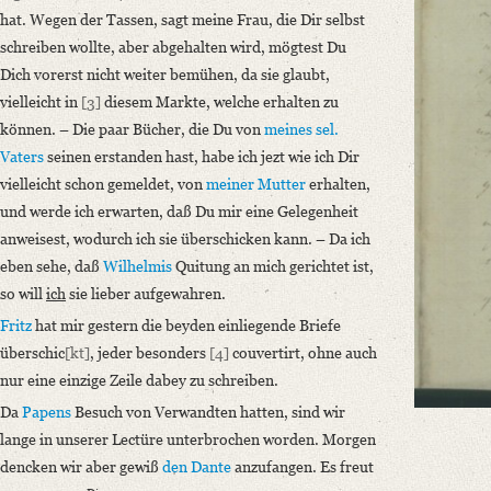
hat. Wegen der Tassen, sagt meine Frau, die Dir selbst
Language
schreiben wollte, aber abgehalten wird, mögtest Du
German
Dich vorerst nicht weiter bemühen, da sie glaubt,
Editors
vielleicht in
[3]
diesem Markte, welche erhalten zu
Bamberg, Claudia
können. – Die paar Bücher, die Du von
meines sel.
Varwig, Olivia
Vaters
seinen erstanden hast, habe ich jezt wie ich Dir
vielleicht schon gemeldet, von
meiner Mutter
erhalten,
und werde ich erwarten, daß Du mir eine Gelegenheit
anweisest, wodurch ich sie überschicken kann. – Da ich
eben sehe, daß
Wilhelmis
Quitung an mich gerichtet ist,
so will
ich
sie lieber aufgewahren.
Fritz
hat mir gestern die beyden einliegende Briefe
überschic
[kt]
, jeder besonders
[4]
couvertirt, ohne auch
nur eine einzige Zeile dabey zu schreiben.
Da
Papens
Besuch von Verwandten hatten, sind wir
lange in unserer Lectüre unterbrochen worden. Morgen
dencken wir aber gewiß
den
Dante
anzufangen. Es freut