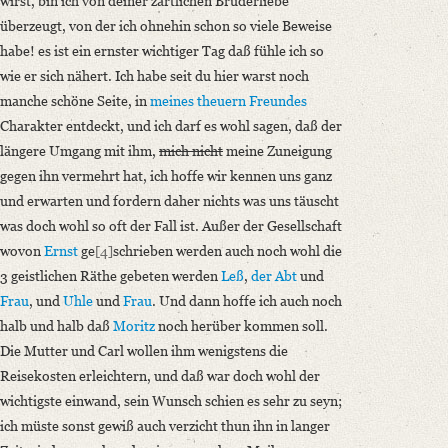
wirst, bin ich von deiner zärtlichen Bruderliebe
überzeugt, von der ich ohnehin schon so viele Beweise
habe! es ist ein ernster wichtiger Tag daß fühle ich so
wie er sich nähert. Ich habe seit du hier warst noch
manche schöne Seite, in
meines theuern Freundes
Charakter entdeckt, und ich darf es wohl sagen, daß der
längere Umgang mit ihm,
mich nicht
meine Zuneigung
gegen ihn vermehrt hat, ich hoffe wir kennen uns ganz
und erwarten und fordern daher nichts was uns täuscht
was doch wohl so oft der Fall ist. Außer der Gesellschaft
wovon
Ernst
ge
[4]
schrieben werden auch noch wohl die
3 geistlichen Räthe gebeten werden
Leß
,
der Abt
und
Frau
, und
Uhle
und
Frau
. Und dann hoffe ich auch noch
halb und halb daß
Moritz
noch herüber kommen soll.
Die Mutter und Carl wollen ihm wenigstens die
Reisekosten erleichtern, und daß war doch wohl der
wichtigste einwand, sein Wunsch schien es sehr zu seyn;
ich müste sonst gewiß auch verzicht thun ihn in langer