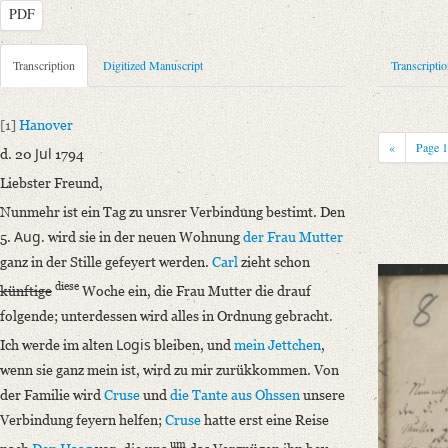
PDF
Metadata Concerning Header
Transcription
Digitized Manuscript
Transcripti
Sender: Sigmund Ernst, Henriette Ernst
Recipient: August Wilhelm von Schlegel
[1]
Hanover
Place of Dispatch: Hannover
GND
«
Page
Jul
d. 20
1794
Place of Destination: Amsterdam
GND
Liebster Freund,
Date: 20.07.1794
Nunmehr ist ein Tag zu unsrer Verbindung bestimt. Den
Notations: Empfangsort erschlossen.
Aug.
5.
wird sie in der neuen Wohnung
der Frau Mutter
Manuscript
ganz in der Stille gefeyert werden.
Carl
zieht schon
Provider: Dresden, Sächsische Landesbibliothek - Staats- und Universitä
diese
künftige
Woche ein, die Frau Mutter die drauf
OAI Id: DE-1a-33449
folgende; unterdessen wird alles in Ordnung gebracht.
Classification Number: Mscr.Dresd.e.90,XIX,Bd.7,Nr.45
Logis
Ich werde im alten
bleiben, und
mein Jettchen
,
Number of Pages: 4S. auf Doppelbl., hs. m. U.
wenn sie ganz mein ist, wird zu mir zurükkommen. Von
Format: 18,7 x 11,7 cm
der Familie wird
Cruse
und
die Tante aus
Ohssen
unsere
Incipit: „[1] Hanover
Verbindung feyern helfen;
Cruse
hatte erst eine Reise
d. 20 Jul 1794
um