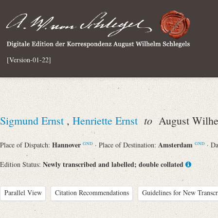
[Version-01-22]
to
Sigmund Ernst
,
Henriette Ernst
August Wilhel
Hannover
Amsterdam
Place of Dispatch:
· Place of Destination:
· D
GND
GND
Newly transcribed and labelled; double collated
Edition Status:
Parallel View
Citation Recommendations
Guidelines for New Transcr