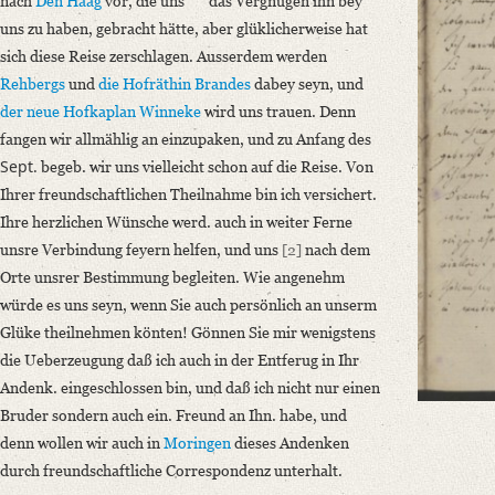
nach
Den Haag
vor, die uns
das Vergnügen ihn bey
Liebster Freund,
uns zu haben, gebracht hätte, aber glüklicherweise hat
Nunmehr ist ein Tag zu unsrer Verbindung bestimt. Den 5. Aug. wird sie
sich diese Reise zerschlagen. Ausserdem werden
Language
Rehbergs
und
die Hofräthin Brandes
dabey seyn, und
German
der neue Hofkaplan Winneke
wird uns trauen. Denn
fangen wir allmählig an einzupaken, und zu Anfang des
Editors
Sept.
begeb. wir uns vielleicht schon auf die Reise. Von
Bamberg, Claudia
Ihrer freundschaftlichen Theilnahme bin ich versichert.
Ihre herzlichen Wünsche werd. auch in weiter Ferne
unsre Verbindung feyern helfen, und uns
[2]
nach dem
Orte unsrer Bestimmung begleiten. Wie angenehm
würde es uns seyn, wenn Sie auch persönlich an unserm
Glüke theilnehmen könten! Gönnen Sie mir wenigstens
die Ueberzeugung daß ich auch in der Entferug in Ihr
Andenk. eingeschlossen bin, und daß ich nicht nur einen
Bruder sondern auch ein. Freund an Ihn. habe, und
denn wollen wir auch in
Moringen
dieses Andenken
durch freundschaftliche Correspondenz unterhalt.