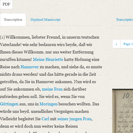
PDF
Metadata Concerning Header
Transcription
Digitized Manuscript
Transcripti
Sender: Sigmund Ernst
Recipient: August Wilhelm von Schlegel
[1]
Willkommen, liebster Freund, in unserm teutschen
Place of Dispatch: Moringen
GND
«
Page
Vaterlande! wie sehr bedauren wirs beyde, daß wir
Place of Destination: Braunschweig
GND
Ihnen dieses Willkomm. nur aus weiter Entfernung
Date: 28.07.1795
zuruffen können!
Meine Henriette
hatte Hofnung eine
Notations: Empfangsort erschlossen.
Reise nach
Hannover
zu machen, und siehe da, es muste
nichts draus werden! und das hätte gerade in die Zeit
Manuscript
getroffen, da Sie in Hannover ankamen. Nun wird es
Provider: Dresden, Sächsische Landesbibliothek - Staats- und Universitä
auf Sie ankommen ob,
meine Frau
sich darüber
OAI Id: DE-1a-33449
zufrieden geben soll. Sie wird es, wenn Sie von
Classification Number: Mscr.Dresd.e.90,XIX,Bd.7,Nr.47
Göttingen
aus, uns in
Moringen
besuchen wollten. Das
Number of Pages: 2S. auf Doppelbl., hs. m. U.
würde uns beyd. unendliches Vergnügen machen
Format: 17,9 x 12,9 cm
Vielleicht begleitet Sie
Carl
mit
seiner jungen Frau
,
Incipit: „[1] Willkommen, liebster Freund, in unserm teutschen Vaterla
denn er wird doch nun weiter keine Reisen
Language