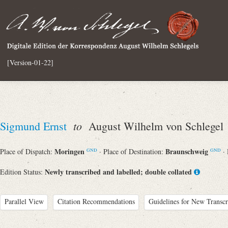
[Version-01-22]
to
Sigmund Ernst
August Wilhelm von Schlegel
Moringen
Braunschweig
Place of Dispatch:
· Place of Destination:
·
GND
GND
Newly transcribed and labelled; double collated
Edition Status:
Parallel View
Citation Recommendations
Guidelines for New Transcr