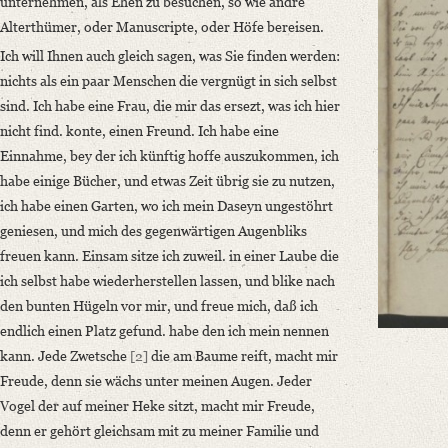
unternehmen, als Ehen zu besuchen, so wie andre
German
Alterthümer, oder Manuscripte, oder Höfe bereisen.
Ich will Ihnen auch gleich sagen, was Sie finden werden:
Editors
nichts als ein paar Menschen die vergnügt in sich selbst
Bamberg, Claudia
sind. Ich habe eine Frau, die mir das ersezt, was ich hier
nicht find. konte, einen Freund. Ich habe eine
Einnahme, bey der ich künftig hoffe auszukommen, ich
habe einige Bücher, und etwas Zeit übrig sie zu nutzen,
ich habe einen Garten, wo ich mein Daseyn ungestöhrt
geniesen, und mich des gegenwärtigen Augenbliks
freuen kann. Einsam sitze ich zuweil. in einer Laube die
ich selbst habe wiederherstellen lassen, und blike nach
den bunten Hügeln vor mir, und freue mich, daß ich
endlich einen Platz gefund. habe den ich mein nennen
kann. Jede Zwetsche
[2]
die am Baume reift, macht mir
Freude, denn sie wächs unter meinen Augen. Jeder
Vogel der auf meiner Heke sitzt, macht mir Freude,
denn er gehört gleichsam mit zu meiner Familie und