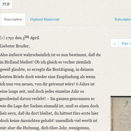
PDF
Metadata Concerning Header
Transcription
Digitized Manuscript
Transcripti
Sender: Henriette Ernst
Recipient: August Wilhelm von Schlegel
ten
[1]
1792 den 5
April
Place of Dispatch: Hannover
GND
«
Page
Liebster Bruder,
Place of Destination: Amsterdam
GND
Also äußerst wahrscheinlich ist es nun bestimmt, daß du
Date: 05.04.1792
in Holland bleibst! Ob ich gleich es vorher ziemlich
Notations: Absende- und Empfangsort erschlossen.
gewiß glaubte, so erregte die Bestätigung, in deinem
Manuscript
letzten Briefe doch wieder eine Empfindung als wenn
Provider: Dresden, Sächsische Landesbibliothek - Staats- und Universitä
ich nun von neuen, von dir getrennt wäre! 6 Jahre ist
OAI Id: DE-1a-33449
eine lange zeit, und doch jedes einzelne Jahr so
Classification Number: Mscr.Dresd.e.90,XIX,Bd.7,Nr.57
geschwind davon verlebt! – Im ganzen genommen so
Number of Pages: 4S. auf Doppelbl., hs. m. U
wie die Lage der Sachen einmahl ist, muß es einen doch
Format: 23,3 x 19,1 cm
lieb seyn, daß du dort bleibst, du hättest fürs erste hier
Incipit: „[1] 1792 den 5ten April
doch keine Aussichten gehabt! unendlich viel werth ist
Liebster Bruder,
mir aber die Hofnung, dich über Jahr, wenigstens,