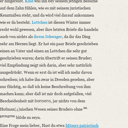
er hingereißt.
Kind
will ihn bey seinem jetzigen Besuche
auf dem Zahn fühlen, wie es mit seinem juristischen
Kenntnißen steht, und da wird viel darauf ankommen
wie er da besteht.
Lottchen
ist diesen Winter immer
recht wohl gewesen, aber ihre letzten Briefe die handeln
auch von nichts als
ihrem Schwager
, da ihr das Ding
sehr am Herzen liegt. Er hat ein paar Briefe geschrieben
einen an Vater und einen an Lottchen die sehr gut
geschrieben waren; darin übertrift er seinen Bruder;
viel Empfindung zeigt sich darin, aber sehr natürlich
ausgedrückt. Wenn er erst da ist will ich mehr davon
schreiben; ich habe ihn zwar in Dresden gesehen, aber
nur flüchtig, so daß ich keine Beschreibung von ihm
machen kann; aber daß ist mir doch aufgefallen, viel
bonsens
Bescheidenheit mit
, jar nichts von dem
im
Hofman
[4]
nischen Wesen seines Bruders ohne
geringsten
blöde zu seyn.
Eine Frage mein lieber, Hast du etwa
Mösers
patriotisch