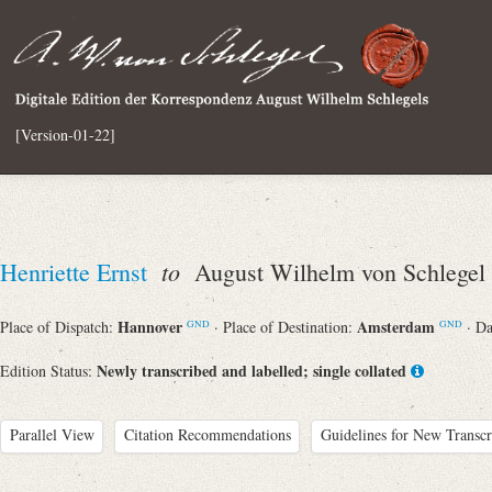
[Version-01-22]
to
Henriette Ernst
August Wilhelm von Schlegel
Hannover
Amsterdam
Place of Dispatch:
· Place of Destination:
· D
GND
GND
Newly transcribed and labelled; single collated
Edition Status:
Parallel View
Citation Recommendations
Guidelines for New Transcr