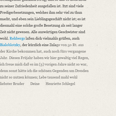
zu seiner Zufriedenheit ausgefallen ist. Itzt sind viele
Predigerbesetzungen, welches ihm sehr viel zu thun
macht, und eben sein Lieblingsgeschäft nicht ist; es ist
diesmahl eine solche große Besetzung als seit langer
Zeit nicht gewesen. Alle auswärtigen Geschwister sind
wohl.
Rehbergs
laßen dich vielmahls grüßen, auch
Bialoblotzky
, der kürzlich eine Zula
ge von 50
Rt.
aus
der Kirche bekommen hat, auch noch fürs vergangene
Jahr. Diesen Früjahr haben wir hier gewaltig viel Regen,
ich freue mich daß es im
[3]
vorigen Jahre nicht so war,
denn sonst hätte ich die schönen Gegenden um Dresden
nicht so nutzen können;
Lebe tausend mahl wohl
liebster Bruder
Deine
Henriette
Schlegel