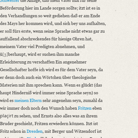
Schwester
die Anlage, daß mein Vater mal für seine
Beförderung hier im Lande sorgen sollte; itzt ist es in
den Verhandlungen so weit gediehen daß er am Ende
des Mays her kommen wird, und sich bey uns aufhalten,
er soll fürs erste, wenn seine Sprache nicht etwas gar zu
auffallend abschreckendes für hiesige Ohren hat,
meinem Vater viel Predigten abnehmen, und
ü
[3]
berhaupt, wird er suchen ihm manche
Erleichterung zu verschaffen Ein angenehmer
Gesellschafter hoffe ich wird es für dem Vater seyn, da
er denn doch auch ein Wörtchen über theologische
Materien mit ihm sprechen kann. Wenn es glückt (das
haupt Hinderniß wird immer seine Sprache seyn) so
wird es
meinen Eltern
sehr angenehm seyn, zumahl da
wir immer doch noch den Wunsch haben
Fritzen
eben
plaçirt
zu sehen, und Ernsts also alles was an ihrem
Bruder geschieht, Fritzen erwiedern können. Itzt ist
Fritz schon in
Dresden
, mit Berger und Witzendorf ist