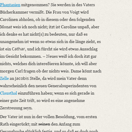
Phantasien
mitgenommen? Sie werden in des Vaters
Bücherkammer vermißt. Die Frau von Voigt wird
Carolinen abholen, ob in diesem oder den folgenden
Monat weis ich noch nicht; itzt ist Caroline unpaß, aber
ich denke es hat nicht[s] zu bedeuten, nur daß es
unangenehm ist wenn so etwas sich in die länge zieht, es
Cathar
ist ein
, und ich fürcht sie wird etwas Ausschlag
im Gesicht bekommen. – Neues weiß ich doch itzt gar
nichts, welches dich intereßieren könnte, ich will aber
morgen Carl fragen ob der nichts weis. Dame kömt nach
Jacobis
Zelle
an
Stelle, da wird mein Vater denn
wahrscheinlich den neuen Generalsuperindenten von
Clausthal
einzuführen haben; wenn es sich gerade in
einer gute Zeit trift, so wird es eine angenehme
Zerstreuung seyn.
Der Vater ist nun in der vollen Besoldung, vom ersten
Rath eingerückt; mit
seinen
den Anfang zum
Gesangbuche glücklich fertig, und so daß es doch noch