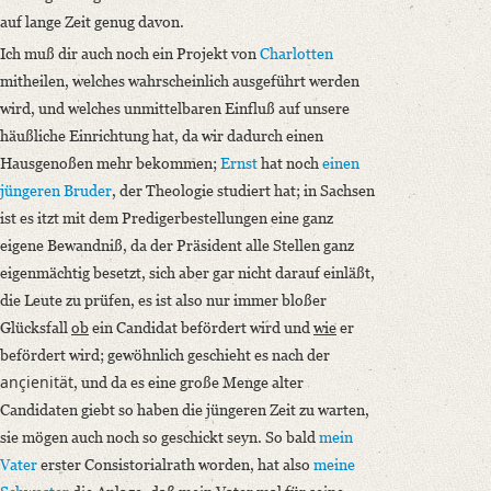
auf lange Zeit genug davon.
Ich muß dir auch noch ein Projekt von
Charlotten
mitheilen, welches wahrscheinlich ausgeführt werden
wird, und welches unmittelbaren Einfluß auf unsere
häußliche Einrichtung hat, da wir dadurch einen
Hausgenoßen mehr bekommen;
Ernst
hat noch
einen
jüngeren Bruder
, der Theologie studiert hat; in Sachsen
ist es itzt mit dem Predigerbestellungen eine ganz
eigene Bewandniß, da der Präsident alle Stellen ganz
eigenmächtig besetzt, sich aber gar nicht darauf einläßt,
die Leute zu prüfen, es ist also nur immer bloßer
Glücksfall
ob
ein Candidat befördert wird und
wie
er
befördert wird; gewöhnlich geschieht es nach der
ançienität
, und da es eine große Menge alter
Candidaten giebt so haben die jüngeren Zeit zu warten,
sie mögen auch noch so geschickt seyn. So bald
mein
Vater
erster Consistorialrath worden, hat also
meine