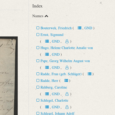
×
Index
Names
Bouterwek, Friedrich
(
,
GND
)
Ernst, Sigmund
(
,
GND
,
)
Hugo, Helene Charlotte Amalie von
(
,
GND
)
Pape, Georg Wilhelm August von
(
,
GND
,
)
Radde, Frau (geb. Schläger)
(
)
Radde, Herr
(
)
Rehberg, Caroline
(
,
GND
,
)
Schlegel, Charlotte
(
,
GND
,
)
Schlegel, Johann Adolf