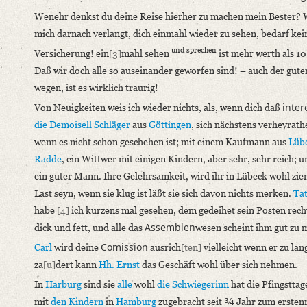
German
Wenehr denkst du deine Reise hierher zu machen mein Bester?
mich darnach verlangt, dich einmahl wieder zu sehen, bedarf kei
Editors
und sprechen
Versicherung!
ein
[3]
mahl sehen
ist mehr werth als 10
Bamberg, Claudia
Daß wir doch alle so auseinander geworfen sind! – auch der gute
Varwig, Olivia
wegen, ist es wirklich traurig!
inter
Von Neuigkeiten weis ich wieder nichts, als, wenn dich daß
die Demoisell Schläger
aus
Göttingen
, sich nächstens verheyrath
wenn es nicht schon geschehen ist; mit einem Kaufmann aus
Lüb
Radde
, ein Wittwer mit einigen Kindern, aber sehr, sehr reich; u
ein guter Mann. Ihre Gelehrsamkeit, wird ihr in Lübeck wohl zie
Last seyn, wenn sie klug ist läßt sie sich davon nichts merken.
Ta
habe
[4]
ich kurzens mal gesehen, dem gedeihet sein Posten rech
Assemblen
dick und fett, und alle das
wesen scheint ihm gut zu
Comission
Carl
wird deine
ausrich
[ten]
vielleicht wenn er zu lan
za
[u]
dert kann
Hh. Ernst
das Geschäft wohl über sich nehmen.
In
Harburg
sind sie
alle
wohl
die Schwiegerinn
hat die Pfingsttag
mit
den Kindern
in
Hamburg
zugebracht seit ¾ Jahr zum ersten