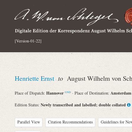
[Version-01-22]
to
Henriette Ernst
August Wilhelm von Sch
Hannover
Amsterda
Place of Dispatch:
· Place of Destination:
GND
Newly transcribed and labelled; double collated
Edition Status:
Parallel View
Citation Recommendations
Guidelines for New