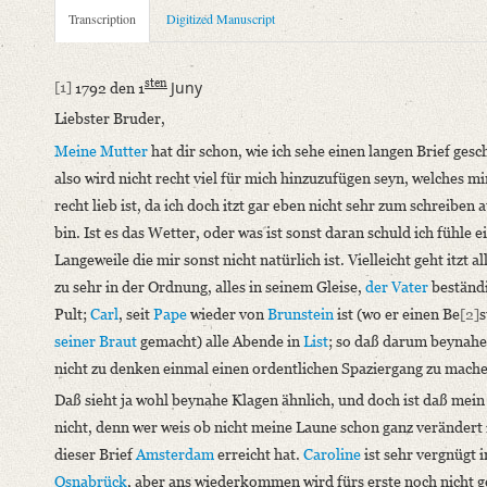
Metadata Concerning Header
Transcription
Digitized Manuscript
Sender: Henriette Ernst
Recipient: August Wilhelm von Schlegel
sten
Juny
[1]
1792 den 1
Place of Dispatch: Hannover
GND
Liebster Bruder,
Place of Destination: Amsterdam
GND
Meine Mutter
hat dir schon, wie ich sehe einen langen Brief gesc
Date: 01.06.1792
also wird nicht recht viel für mich hinzuzufügen seyn, welches mi
Notations: Absende- und Empfangsort erschlossen.
recht lieb ist, da ich doch itzt gar eben nicht sehr zum schreiben 
Manuscript
bin. Ist es das Wetter, oder was ist sonst daran schuld ich fühle e
Provider: Dresden, Sächsische Landesbibliothek - Staats- und U
Langeweile die mir sonst nicht natürlich ist. Vielleicht geht itzt al
OAI Id: DE-1a-33449
zu sehr in der Ordnung, alles in seinem Gleise,
der Vater
beständ
Classification Number: Mscr.Dresd.e.90,XIX,Bd.7,Nr.59
Pult;
Carl
, seit
Pape
wieder von
Brunstein
ist (wo er einen Be
[2]
s
Number of Pages: 4S. auf Doppelbl., hs. m. U.
seiner Braut
gemacht) alle Abende in
List
; so daß darum beynahe
Format: 18,8 x 11,5 cm
nicht zu denken einmal einen ordentlichen Spaziergang zu mach
Incipit: „[1] 1792 den 1sten Juny
Daß sieht ja wohl beynahe Klagen ähnlich, und doch ist daß mein
Liebster Bruder,
nicht, denn wer weis ob nicht meine Laune schon ganz verändert 
Meine Mutter hat dir schon, wie ich sehe einen langen Brief ges
dieser Brief
Amsterdam
erreicht hat.
Caroline
ist sehr vergnügt i
Osnabrück
, aber ans wiederkommen wird fürs erste noch nicht g
Language