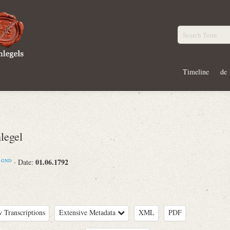
Timeline
de
legel
m
01.06.1792
· Date:
GND
 Transcriptions
Extensive Metadata
XML
PDF