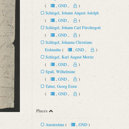
(
,
GND
,
)
Schlegel, Johann August Adolph
(
,
GND
,
)
Schlegel, Johann Carl Fürchtegott
(
,
GND
,
)
Schlegel, Johanna Christiane
Erdmuthe
(
,
GND
,
)
Schlegel, Karl August Moritz
(
,
GND
,
)
Spall, Wilhelmine
(
,
GND
,
)
Tatter, Georg Ernst
(
,
GND
,
)
Places
Amsterdam
(
,
GND
)