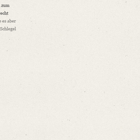
h zum
recht
e es aber
Schlegel