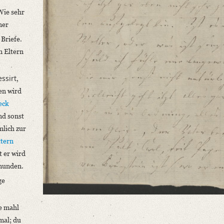
Wie sehr
ner
 Briefe.
n Eltern
essirt
,
en wird
eck
nd sonst
mlich zur
ttern
t er wird
 munden.
ge
e mahl
mal; du