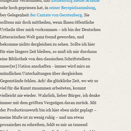
ohngefähr vernommen, daß
Eschenburg
meine Ariadne
sehr hoch gepriesen hat, in
seiner Beyspielsammlung
,
bey Gelegenheit
der Cantate von
Gerstenberg
. Sie
solltens mir doch mittheilen, wenn Ihnen öffentliche
Urtheile über mich vorkommen – ich bin der Deutschen
Litterarischen Welt ganz fremd geworden, und
bekomme nichts dergleichen zu sehen. Sollte ich hier
für eine längere Zeit bleiben, so muß ich mir durchaus
eine Bibliothek von den classischen Schriftstellern
unser[er] Nation anschaffen ‒ immer wird mirs an
mündlichen Unterhaltungen über dergleichen
Gegenstände fehlen. Ach! die glückliche Zeit, wo wir so
viel für die Kunst zusammen arbeiteten, kommt
vielleicht nie wieder. Wahrlich, lieber Bürger, ich denke
immer mit dem größten Vergnügen daran zurück. Mit
der Productionswuth bin ich hier eben nicht geplagt –
meine Muße ist zu wenig ruhig – und um etwas
prosaisches zu schreiben, fehlt es mir an tausend