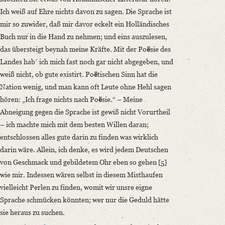
Ich weiß auf Ehre nichts davon zu sagen. Die Sprache ist
mir so zuwider, daß mir davor eckelt ein Holländisches
Buch nur in die Hand zu nehmen; und eins auszulesen,
das übersteigt beynah meine Kräfte. Mit der Po
ë
sie des
Landes habʼ ich mich fast noch gar nicht abgegeben, und
weiß nicht, ob gute existirt. Po
ë
tischen Sinn hat die
Nation wenig, und man kann oft Leute ohne Hehl sagen
hören: „Ich frage nichts nach Po
ë
sie.“ – Meine
Abneigung gegen die Sprache ist gewiß nicht Vorurtheil
– ich machte mich mit dem besten Willen daran;
entschlossen alles gute darin zu finden was wirklich
darin wäre. Allein, ich denke, es wird jedem Deutschen
von Geschmack und gebildetem Ohr eben so gehen [5]
wie mir. Indessen wären selbst in diesem Misthaufen
vielleicht Perlen zu finden, womit wir unsre eigne
Sprache schmücken könnten; wer nur die Geduld hätte
sie heraus zu suchen.