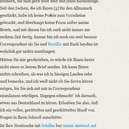
Büchern, die man gern über dieß und jenes nachschlüge.
Seit den Sachen, die ich Ihnen [3] für den Allmanach
geschickt, habe ich keine Po
ë
sie zum Vorscheine
gebracht, und überhaupt keine Prosa außer meine
Briefe, und mit diesen bin ich auch nicht immer zur
rechten Zeit fertig. Immer bin ich noch ein weit bessrer
Correspondent als Sie und
Fiorillo
: mit Euch beyden ist
wahrlich gar nichts anzufangen.
Hätten Sie mir geschrieben, so würde ich Ihnen heute
nicht einen so leeren Brief senden. Ich kann Ihnen
nichts schreiben, als was ich in hiesigen Landen sehe
und bemerke, und ich weiß nicht ob Sie davon hören
mögen, bis Sie sich mit mir in Correspondenz
einzulassen würdigen. Dagegen schmachtʼ ich darnach,
etwas aus Deutschland zu hören. Erlauben Sie also, daß
ich ein volles, gerütteltes und geschütteltes Maaß von
Fragen in Ihren Schooß ausschütte.
Ist Ihre Streitsache mit
Schiller
bey
seiner Antwort auf