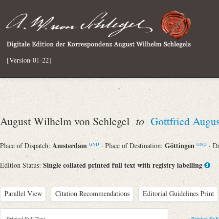
[Version-01-22]
to
August Wilhelm von Schlegel
Gottfried Augu
Amsterdam
Göttingen
Place of Dispatch:
· Place of Destination:
· D
GND
GND
Single collated printed full text with registry labelling
Edition Status:
Parallel View
Citation Recommendations
Editorial Guidelines Print
Printed Full Text
Printed Full