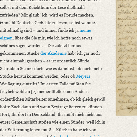
Number of Pages: 6 S., hs. m. U.
selbst mit dem Reichthum der Lese dießmahl
Format: 8°
zufrieden? Mir glaubʼ ich, wird es Freude machen,
Language
einmahl Deutsche Gedichte zu lesen, selbst wenn sie
German
mittelmäßig sind – und immer finde ich ja
meine
eignen
, über die Sie mir, wie ich hoffe noch etwas
schönes sagen werden. – Die zuletzt heraus
gekommenen Stücke
der Akademie
habʼ ich gar noch
nicht einmahl gesehen – es ist ordentlich Sünde.
Schreiben Sie mir doch, wie es damit ist, ob noch mehr
Stücke herauskommen werden, oder ob
Meyers
Weißagung eintrifft? Im ersten Falle müßten Sie
freylich wohl an [2] meiner Stelle einen Andern
ordentlichen Mitarbeiter annehmen, ob ich gleich gewiß
hoffe Euch dann und wann Beyträge liefern zu können.
Hört, Ihr dort in Deutschland, Ihr müßt mich nicht aus
eurer Gemeinschaft stoßen wie einen Sünder, weil ich in
der Entfernung leben muß! – Kürzlich habe ich von