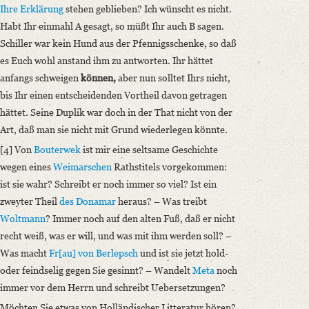
Ihre Erklärung
stehen geblieben? Ich wünscht es nicht.
Habt Ihr einmahl A gesagt, so müßt Ihr auch B sagen.
Schiller war kein Hund aus der Pfennigsschenke, so daß
es Euch wohl anstand ihm zu antworten. Ihr hättet
anfangs schweigen
können,
aber nun solltet Ihrs nicht,
bis Ihr einen entscheidenden Vortheil davon getragen
hättet. Seine Duplik war doch in der That nicht von der
Art, daß man sie nicht mit Grund wiederlegen könnte.
[4] Von
Bouterwek
ist mir eine seltsame Geschichte
wegen eines
Weimarschen
Rathstitels vorgekommen:
ist sie wahr? Schreibt er noch immer so viel? Ist ein
zweyter Theil
des Donamar
heraus? – Was treibt
Woltmann
? Immer noch auf den alten Fuß, daß er nicht
recht weiß, was er will, und was mit ihm werden soll? –
Was macht
Fr[au] von Berlepsch
und ist sie jetzt hold-
oder feindselig gegen Sie gesinnt? – Wandelt
Meta
noch
immer vor dem Herrn und schreibt Uebersetzungen?
Möchten Sie etwas von Holländischer Litteratur hören?