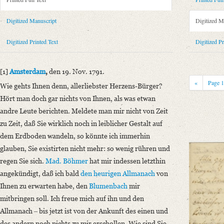
Metadata Concerning Header
Sender: August Wilhelm von Schlegel
Digitized Manuscript
Digitized M
Recipient: Gottfried August Bürger
Place of Dispatch: Amsterdam
GND
Digitized Printed Text
Digitized Pr
Place of Destination: Göttingen
GND
Date: 19.11.1791
[1]
Amsterdam
,
den 19. Nov. 1791.
Notations: Empfangsort erschlossen.
«
Page
Wie gehts Ihnen denn, allerliebster Herzens-Bürger?
Printed Text
Hört man doch gar nichts von Ihnen, als was etwan
Provider: Dresden, Sächsische Landesbibliothek - Staats- und Universitä
andre Leute berichten. Meldete man mir nicht von Zeit
OAI Id: 36284268X
zu Zeit, daß Sie wirklich noch in leiblicher Gestalt auf
Bibliography: Strodtmann, Adolf: Briefe von und an Gottfried August B
dem Erdboden wandeln, so könnte ich immerhin
anderen, meist handschriftlichen Quellen. Bd. 4. Berlin 1874, S. 137‒1
glauben, Sie existirten nicht mehr: so wenig rühren und
Incipit: „[1] Amsterdam, den 19. Nov. 1791.
regen Sie sich.
Mad. Böhmer
hat mir indessen letzthin
Wie gehts Ihnen denn, allerliebster Herzens-Bürger? Hört man doch gar 
angekündigt, daß ich bald
den heurigen Allmanach
von
Ihnen zu erwarten habe, den
Blumenbach
mir
Manuscript
mitbringen soll. Ich freue mich auf ihn und den
Provider: Marbach am Neckar, Deutsches Literaturarchiv
Allmanach ‒ bis jetzt ist von der Ankunft des einen und
Classification Number: A:Bürger 1916
des andern noch nichts zu mir erschollen. Wie sind Sie