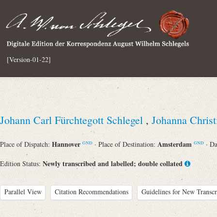
[Version-01-22]
Johann Carl Fürchtegott Schlegel
,
Johanna Chris
Hannover
Amsterdam
Place of Dispatch:
· Place of Destination:
· D
GND
GND
Newly transcribed and labelled; double collated
Edition Status:
Parallel View
Citation Recommendations
Guidelines for New Transcr