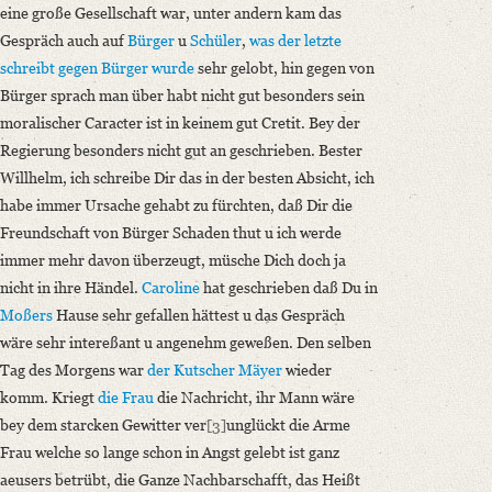
eine große Gesellschaft war, unter andern kam das
Gespräch auch auf
Bürger
u
Schüler
,
was der letzte
schreibt gegen Bürger wurde
sehr gelobt, hin gegen von
Bürger sprach man über habt nicht gut besonders sein
moralischer Caracter ist in keinem gut Cretit. Bey der
Regierung besonders nicht gut an geschrieben. Bester
Willhelm, ich schreibe Dir das in der besten Absicht, ich
habe immer Ursache gehabt zu fürchten, daß Dir die
Freundschaft von Bürger Schaden thut u ich werde
immer mehr davon überzeugt, müsche Dich doch ja
nicht in ihre Händel.
Caroline
hat geschrieben daß Du in
Moßers
Hause sehr gefallen hättest u das Gespräch
wäre sehr intereßant u angenehm geweßen. Den selben
Tag des Morgens war
der Kutscher Mäyer
wieder
komm. Kriegt
die Frau
die Nachricht, ihr Mann wäre
bey dem starcken Gewitter ver
[3]
unglückt die Arme
Frau welche so lange schon in Angst gelebt ist ganz
aeusers betrübt, die Ganze Nachbarschafft, das Heißt