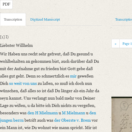
PDF
Metadata Concerning Header
Transcription
Digitized Manuscript
Transcripti
Sender: Johann Carl Fürchtegott Schlegel, Johanna Christiane Erdmuthe
Recipient: August Wilhelm von Schlegel
[1]
I)
Place of Dispatch: Hannover
GND
«
Page
Liebster Willhelm
Place of Destination: Amsterdam
GND
Wir Haben uns recht sehr gefreut, daß Du gesund u
Date: 20.05.1791
wohlbehalten an gekommen bist, auch darüber daß Du
Notations: Absende- und Empfangsort erschlossen.
mit der Aufnahme gut zu frieden bist Gott gebe daß
Manuscript
alles gut geht. Denn so schmertzlich es
mir
geweßen
Provider: Dresden, Sächsische Landesbibliothek - Staats- und Universitä
Dich
so weit von uns
zu laßen, so muß ich doch nun
OAI Id: DE-611-36881
wünschen, daß alles so ist daß Du länger als ein Jahr da
Classification Number: Mscr.Dresd.e.90,XIX,Bd.21,Nr.5
seyn kannst. Uns verlangt nun bald mehr von Deiner
Number of Pages: 4 S. auf Doppelbl., hs. m. U.
Lage zu wißen, u da bitte ich Dich nichts zu vergeßen,
Format: 23,1 x 18,9 cm
besonders was
den H Mielmann
u
M Mielmann
u
den
Incipit: „[1] I)
jungen berrn
betrift auch was
der Oberste v. Brem
vor
Liebster Willhelm
ein Mann ist, wie Du wohnst wie mann spricht. Mir ist