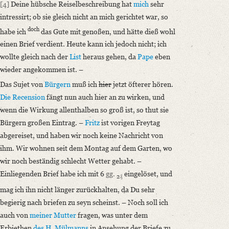
[4]
Deine hübsche Reiselbeschreibung hat
mich
sehr
intressirt; ob sie gleich nicht an mich gerichtet war, so
doch
habe ich
das Gute mit genoßen, und hätte dieß wohl
einen Brief verdient. Heute kann ich jedoch nicht; ich
wollte gleich nach der
List
heraus gehen, da
Pape
eben
wieder angekommen ist. –
Das Sujet von
Bürgern
muß ich
hier
jetzt öfterer hören.
Die Recension
fängt nun auch hier an zu wirken, und
wenn die Wirkung allenthalben so groß ist, so thut sie
Bürgern großen Eintrag. –
Fritz
ist vorigen Freytag
abgereiset, und haben wir noch keine Nachricht von
ihm. Wir wohnen seit dem Montag auf dem Garten, wo
wir noch beständig schlecht Wetter gehabt. –
Einliegenden Brief habe ich mit 6
gg.
eingelöset, und
2
₰
mag ich ihn nicht länger zurückhalten, da Du sehr
begierig nach briefen zu seyn scheinst. – Noch soll ich
auch von
meiner Mutter
fragen, was unter dem
Erbiethen
des H. Mülmanns
in Ansehung der Briefe zu