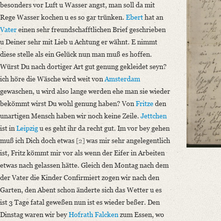
Wir Haben uns recht sehr gefreut, daß Du gesund u wohlbehalten an gek
besonders vor Luft u Wasser angst, man soll da mit
Rege Wasser kochen u es so gar trünken.
Ebert
hat an
Language
Vater
einen sehr freundschafftlichen Brief geschrieben
German
u Deiner sehr mit Lieb u Achtung er wähnt. E nimmt
Editors
diese stelle als ein Gelück nun man muß es hoffen.
Bamberg, Claudia
Würst Du nach dortiger Art gut genung gekleidet seyn?
Varwig, Olivia
ich höre die Wäsche wird weit von
Amsterdam
gewaschen, u wird also lange werden ehe man sie wieder
bekömmt wirst Du wohl genung haben? Von
Fritze
den
unartigen Mensch haben wir noch keine Zeile.
Jettchen
ist in
Leipzig
u es geht ihr da recht gut. Im vor bey gehen
muß ich Dich doch etwas
[2]
was mir sehr angelegentlich
ist, Fritz kömmt mir vor als wenn der Eifer in Arbeiten
etwas nach gelassen hätte. Gleich den Montag nach dem
der Vater die Kinder Confirmiert zogen wir nach den
Garten, den Abent schon änderte sich das Wetter u es
ist 3 Tage fatal geweßen nun ist es wieder beßer. Den
Dinstag waren wir bey
Hofrath Falcken
zum Essen, wo