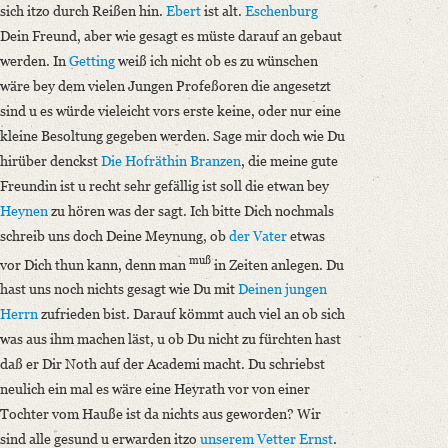
sich itzo durch Reißen hin.
Ebert
ist alt.
Eschenburg
Dein Freund, aber wie gesagt es müste darauf an gebaut
werden. In
Getting
weiß ich nicht ob es zu wünschen
wäre bey dem vielen Jungen Profeßoren die angesetzt
sind u es würde vieleicht vors erste keine, oder nur eine
kleine Besoltung gegeben werden. Sage mir doch wie Du
hirüber denckst
Die Hofräthin Branzen
, die meine gute
Freundin ist u recht sehr gefällig ist soll die etwan bey
Heynen
zu hören was der sagt. Ich bitte Dich nochmals
schreib uns doch Deine Meynung, ob
der Vater
etwas
muß
vor Dich thun kann, denn man
in Zeiten anlegen. Du
hast uns noch nichts gesagt wie Du mit
Deinen jungen
Herrn
zufrieden bist. Darauf kömmt auch viel an ob sich
was aus ihm machen läst, u ob Du nicht zu fürchten hast
daß er Dir Noth auf der Academi macht. Du schriebst
neulich ein mal es wäre eine Heyrath vor von einer
Tochter vom Hauße ist da nichts aus geworden? Wir
sind alle gesund u erwarden itzo
unserem Vetter Ernst
.