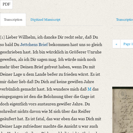
PDF
Metadata Concerning Header
Transcription
Digitized Manuscript
Transcripti
Sender: Johanna Christiane Erdmuthe Schlegel
Recipient: August Wilhelm von Schlegel
[1]
Lieber Willhelm, ich dancke Dir recht sehr, daß Du
Place of Dispatch: Hannover
GND
«
Page
so bald Du
Jettchens
Brief
bekommen hast uns so gleich
Place of Destination: Amsterdam
GND
geschrieben hast. Ich bin würcklich in Größerer Unruhe
Date: [nach dem 15. Mai 1792]
geweßen, als ich Dir sagen mag. Ich würde mich noch
Notations: Datum sowie Absende- und Empfangsort erschlossen. – Datie
mehr über Deinen Brief gefreut haben, wenn Du mit
Deiner Lage u dem Lande beßer zu frieden wärst. Es ist
Manuscript
mir daher lieb daß Du Dich auf keine gewißen Jahre
Provider: Dresden, Sächsische Landesbibliothek - Staats- und Universitä
verbünlich gemacht hast. Ich wundere mich daß
M
das
OAI Id: DE-611-36881
eingegangen ist den die Belohnung über die Gage ist
Classification Number: Mscr.Dresd.e.90,XIX,Bd.21,Nr.12
doch eigentlich vors austauren gewißer Jahre. Du
Number of Pages: 3 S. auf Doppelbl., hs. m. U.
schreibst nichts davon wie M sich über das Reißer
Format: 25 x 18 cm
geäußert hat. Es ist fatal, das war eben das was Dich mit
Incipit: „[1] Lieber Willhelm, ich dancke Dir recht sehr, daß Du so bal
Deiner Lage zufriedner machte die Ausicht u war auch
Language