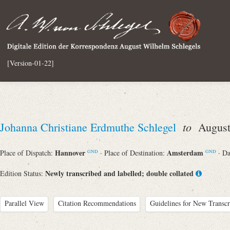
[Version-01-22]
to
Johanna Christiane Erdmuthe Schlegel
August 
Hannover
Amsterdam
Place of Dispatch:
· Place of Destination:
· D
GND
GND
Newly transcribed and labelled; double collated
Edition Status:
Parallel View
Citation Recommendations
Guidelines for New Transcr