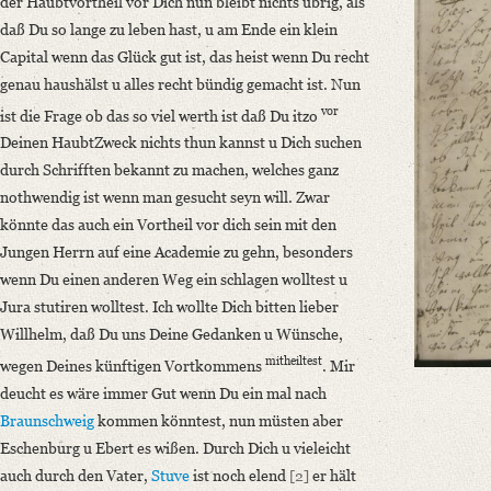
der Haubtvortheil vor Dich nun bleibt nichts übrig, als
German
daß Du so lange zu leben hast, u am Ende ein klein
Capital wenn das Glück gut ist, das heist wenn Du recht
Editors
genau haushälst u alles recht bündig gemacht ist. Nun
Bamberg, Claudia
vor
ist die Frage ob das so viel werth ist daß Du itzo
Deinen HaubtZweck nichts thun kannst u Dich suchen
durch Schrifften bekannt zu machen, welches ganz
nothwendig ist wenn man gesucht seyn will. Zwar
könnte das auch ein Vortheil vor dich sein mit den
Jungen Herrn auf eine Academie zu gehn, besonders
wenn Du einen anderen Weg ein schlagen wolltest u
Jura stutiren wolltest. Ich wollte Dich bitten lieber
Willhelm, daß Du uns Deine Gedanken u Wünsche,
mitheiltest
wegen Deines künftigen Vortkommens
. Mir
deucht es wäre immer Gut wenn Du ein mal nach
Braunschweig
kommen könntest, nun müsten aber
Eschenburg u Ebert es wißen. Durch Dich u vieleicht
auch durch den Vater,
Stuve
ist noch elend
[2]
er hält