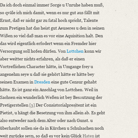
Da ich doch einmal immer Sorge u Unruhe haben muß,
so qväle ich mich damit, wenn es nur gut aus fällt mit
Ernst, daß er nicht gar zu fatal hoch spricht, Talente
zum Pretigen hat das heist gut Aeuseres u den in seinen
Wißen so viel daß man es vor eine Aquisition halt. Den
das wird eigentlich erfodert wenn ein Fremder hier
Versorgung soll hofen dürfen. Von
Lottchen
konn wir
aber weitter nichts erfahren, als daß er einen
Vortreflichen Character hätte, in Umgange frey u
angenehm seye u daß sie gehört hätte er hätte bey
seinen Examen in
Dresden
eine gute Censur gehabt
hätte. Es ist ganz ein Anschlag von Lottchen. Weil in
Sachsen ein wunderlich Weßen ist bey Bes
a
utzung der
Pretigerstellen
[3]
Der Consistorialpresitent ist ein
Pietist, u hängt die Besetzung von ihm allein ab. Es geht
also entweder nach dem Alter oder nach Gunst. u
überhaubt sollen sie da in Kürchen u Schulsachen noch
weit zurücke seyn, so daß es vor kein Glück
Haten
ist