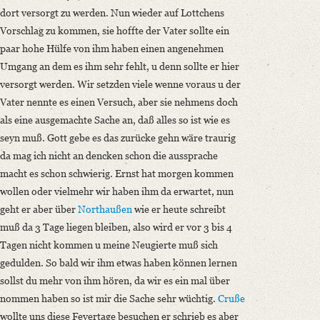
dort versorgt zu werden. Nun wieder auf Lottchens
Vorschlag zu kommen, sie hoffte der Vater sollte ein
paar hohe Hülfe von ihm haben einen angenehmen
Umgang an dem es ihm sehr fehlt, u denn sollte er hier
versorgt werden. Wir setzden viele wenne voraus u der
Vater nennte es einen Versuch, aber sie nehmens doch
als eine ausgemachte Sache an, daß alles so ist wie es
seyn muß. Gott gebe es das zurücke gehn wäre traurig
da mag ich nicht an dencken schon die aussprache
macht es schon schwierig. Ernst hat morgen kommen
wollen oder vielmehr wir haben ihm da erwartet, nun
geht er aber über
Northaußen
wie er heute schreibt
muß da 3 Tage liegen bleiben, also wird er vor 3 bis 4
Tagen nicht kommen u meine Neugierte muß sich
gedulden. So bald wir ihm etwas haben können lernen
sollst du mehr von ihm hören, da wir es ein mal über
nommen haben so ist mir die Sache sehr wüchtig.
Cruße
wollte uns diese Feyertage besuchen er schrieb es aber