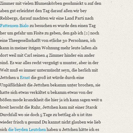
Zimmer mit vielen Blumenkörben geschmickt u auf den
aben gut erleichtet den Tag darauf aßen wir bey
Rehbergs, darauf machten wir eine Land Parti nach
Pattensen
Bialo
zu besuchen es wurde den einen Tag
her um gefahr um Fisite zu geben, den gab ich
[2]
noch
eine Theegesellschafft von etliche 30 Persohnen, ich
kann in meiner itzigen Wohnung mehr leute laßen als
dort weil mit Carl seinen 4 Zimmer hinder ein ander
sind. Es war alles recht vergnügt u munter, aber in der
Welt muß es immer untermüscht seyn, die herlich mit
Jettchen u
Ernst
die groß ist würde durch eine
Unpäßlichkeit die Jettchen bekamm unter brochen, sie
hatte sich etwas verkältet u bekamm etwas von der
bößen mode kranckheit die hier ja ich kann sagen weit u
breit herscht die Ruhr, Jettchen kam mit einer Starck
Durchfall wo sie doch 5 Tage zu bettlag ab u ist itzo
wieder frisch u gesund Du kannst nicht glauben wie lieb
sich
die beyden Leutchen
haben u Jettchen hätte ich es