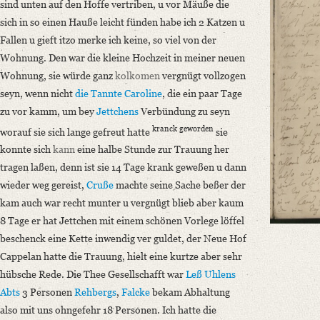
sind unten auf den Hoffe vertriben, u vor Mäuße die
Mir deucht es ist lange, daß wir nichts von einander gehört haben, ich wi
sich in so einen Hauße leicht fünden habe ich 2 Katzen u
Language
Fallen u gieft itzo merke ich keine, so viel von der
German
Wohnung. Den war die kleine Hochzeit in meiner neuen
Wohnung, sie würde ganz
kolkomen
vergnügt vollzogen
Editors
seyn, wenn nicht
die Tannte Caroline
, die ein paar Tage
Bamberg, Claudia
zu vor kamm, um bey
Jettchens
Verbündung zu seyn
kranck geworden
worauf sie sich lange gefreut hatte
sie
konnte sich
kann
eine halbe Stunde zur Trauung her
tragen laßen, denn ist sie 14 Tage krank geweßen u dann
wieder weg gereist,
Cruße
machte seine Sache beßer der
kam auch war recht munter u vergnügt blieb aber kaum
8 Tage er hat Jettchen mit einem schönen Vorlege löffel
beschenck eine Kette inwendig ver guldet, der Neue Hof
Cappelan hatte die Trauung, hielt eine kurtze aber sehr
hübsche Rede. Die Thee Gesellschafft war
Leß
Uhlens
Abts
3 Personen
Rehbergs
,
Falcke
bekam Abhaltung
also mit uns ohngefehr 18 Personen. Ich hatte die