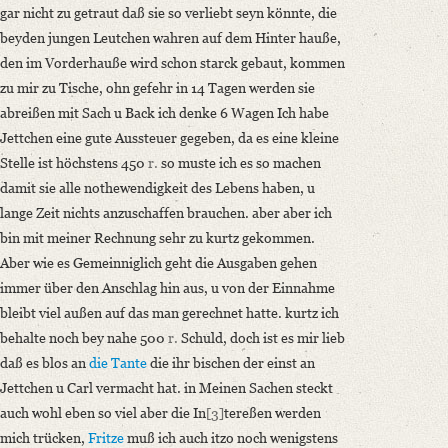
gar nicht zu getraut daß sie so verliebt seyn könnte, die
beyden jungen Leutchen wahren auf dem Hinter hauße,
den im Vorderhauße wird schon starck gebaut, kommen
zu mir zu Tische, ohn gefehr in 14 Tagen werden sie
abreißen mit Sach u Back ich denke 6 Wagen Ich habe
Jettchen eine gute Aussteuer gegeben, da es eine kleine
Stelle ist höchstens 450
r.
so muste ich es so machen
damit sie alle nothewendigkeit des Lebens haben, u
lange Zeit nichts anzuschaffen brauchen. aber aber ich
bin mit meiner Rechnung sehr zu kurtz gekommen.
Aber wie es Gemeinniglich geht die Ausgaben gehen
immer über den Anschlag hin aus, u von der Einnahme
bleibt viel außen auf das man gerechnet hatte. kurtz ich
behalte noch bey nahe 500
r.
Schuld, doch ist es mir lieb
daß es blos an
die Tante
die ihr bischen der einst an
Jettchen u Carl vermacht hat. in Meinen Sachen steckt
auch wohl eben so viel aber die In
[3]
tereßen werden
mich trücken,
Fritze
muß ich auch itzo noch wenigstens