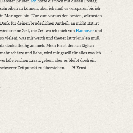
Liebster Bruder,
ich
hofte dir noch mit diesen Postag
schreiben zu können, aber ich muß es versparen bis ich
in Moringen bin. Nur zum voraus den besten, wärmsten
Dank für deinen brüderlichen Antheil, an mich! Itzt ist
wieder eine Zeit, die Zeit wo ich mich von
Hannover
und
so vielem, was mir werth und theuer ist tr
[enn]
en muß,
da denke fleißig an mich. Mein Ernst den ich täglich
mehr schätze und liebe, wird mir gewiß für alles was ich
verlaße reichen Ersatz geben; aber es bleibt doch ein
schwerer Zeitpunckt zu überstehen.
H
Ernst