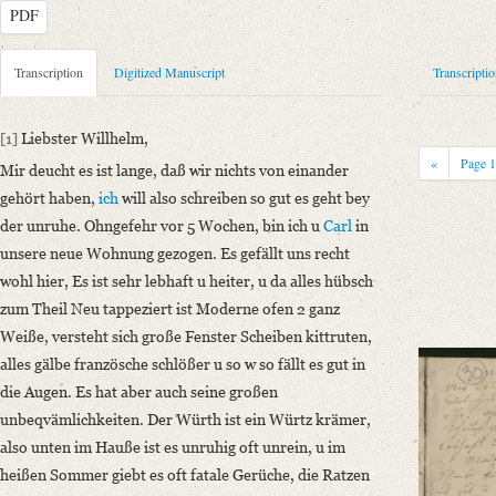
PDF
Metadata Concerning Header
Transcription
Digitized Manuscript
Transcripti
Sender: Johanna Christiane Erdmuthe Schlegel, Henriette Ernst
Recipient: August Wilhelm von Schlegel
[1]
Liebster Willhelm,
Place of Dispatch: Hannover
GND
«
Page
Mir deucht es ist lange, daß wir nichts von einander
Place of Destination: Amsterdam
GND
gehört haben,
ich
will also schreiben so gut es geht bey
Date: [Spätsommer/Herbst 1794]
der unruhe. Ohngefehr vor 5 Wochen, bin ich u
Carl
in
Notations: Datum sowie Absende- und Empfangsort erschlossen. – Nac
unsere neue Wohnung gezogen. Es gefällt uns recht
wohl hier, Es ist sehr lebhaft u heiter, u da alles hübsch
Manuscript
zum Theil Neu tappeziert ist Moderne ofen 2 ganz
Provider: Dresden, Sächsische Landesbibliothek - Staats- und Universitä
Weiße, versteht sich große Fenster Scheiben kittruten,
OAI Id: DE-611-36881
alles gälbe französche schlößer u so w so fällt es gut in
Classification Number: Mscr.Dresd.e.90,XIX,Bd.21,Nr.30
die Augen. Es hat aber auch seine großen
Number of Pages: 4 S. auf Doppelbl., hs. m. U.
unbeqvämlichkeiten. Der Würth ist ein Würtz krämer,
Format: 24,3 x 19,1 cm
also unten im Hauße ist es unruhig oft unrein, u im
Überlieferung: Textverlust durch Blattausriss.
heißen Sommer giebt es oft fatale Gerüche, die Ratzen
Incipit: „[1] Liebster Willhelm,