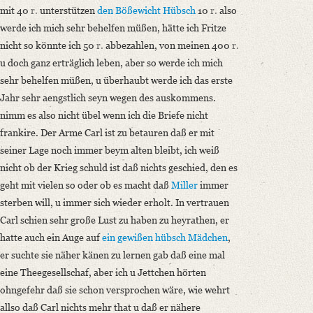
mit 40
r.
unterstützen
den Bößewicht Hübsch
10
r.
also
werde ich mich sehr behelfen müßen, hätte ich Fritze
nicht so könnte ich 50
r.
abbezahlen, von meinen 400
r.
u doch ganz erträglich leben, aber so werde ich mich
sehr behelfen müßen, u überhaubt werde ich das erste
Jahr sehr aengstlich seyn wegen des auskommens.
nimm es also nicht übel wenn ich die Briefe nicht
frankire. Der Arme Carl ist zu betauren daß er mit
seiner Lage noch immer beym alten bleibt, ich weiß
nicht ob der Krieg schuld ist daß nichts geschied, den es
geht mit vielen so oder ob es macht daß
Miller
immer
sterben will, u immer sich wieder erholt. In vertrauen
Carl schien sehr große Lust zu haben zu heyrathen, er
hatte auch ein Auge auf
ein gewißen hübsch Mädchen
,
er suchte sie näher känen zu lernen gab daß eine mal
eine Theegesellschaf, aber ich u Jettchen hörten
ohngefehr daß sie schon versprochen wäre, wie wehrt
allso daß Carl nichts mehr that u daß er nähere