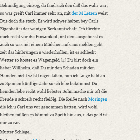
Bekundigung einzog, da fand sich den daß das wahr war,
so was greift Carl immer sehr an, mit
der M Letzen
weist
Dus doch die starb. Es wird schwer halten bey Carls
Eigenheit u der wenigen Berkanntschaft. Ich fürchte
mich recht vor die Einsamkeit, mit dem ausgehn ist es
auch so was mit einem Mädchen aufs aus melden geht
zeit das hinbrüngen u wiederhollen, ist es schlecht
Wetter so kostet es Wagengeld
[4]
Du bist doch ein
lieber Willhelm, daß Du mir den Schaden mit den
Hemden nicht wilst tragen laßen, nun ich fange bald an
zu Spinnen künftige Jahr so ich lebe bekömmst Du
hemden lebe recht wohl liebster Sohn mache mir oft die
Freude u schreib recht fleißig. Die Reiße nach
Moringen
die ich u Carl uns vor genommen hatten, wird wohl
bleiben müßen es kömmt zu Speth hin aus, u das geld ist
mir zu rar.
Mutter Schlegel.