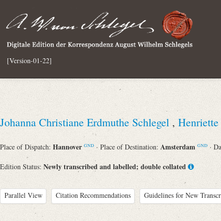
[Version-01-22]
Johanna Christiane Erdmuthe Schlegel
,
Henriette
Hannover
Amsterdam
Place of Dispatch:
· Place of Destination:
· D
GND
GND
Newly transcribed and labelled; double collated
Edition Status:
Parallel View
Citation Recommendations
Guidelines for New Transcr