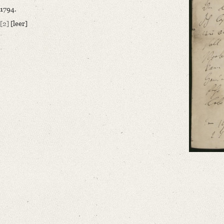
1794.
Language
German
[2]
[leer]
Editors
Bamberg, Claudia