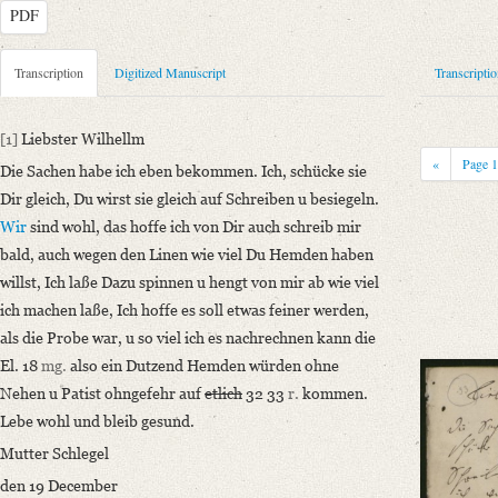
PDF
Metadata Concerning Header
Transcription
Digitized Manuscript
Transcripti
Sender: Johanna Christiane Erdmuthe Schlegel
Recipient: August Wilhelm von Schlegel
[1]
Liebster Wilhellm
Place of Dispatch: Hannover
GND
«
Page
Die Sachen habe ich eben bekommen. Ich, schücke sie
Place of Destination: Amsterdam
GND
Dir gleich, Du wirst sie gleich auf Schreiben u besiegeln.
Date: 19.12.1794
Wir
sind wohl, das hoffe ich von Dir auch schreib mir
Notations: Empfangsort erschlossen.
bald, auch wegen den Linen wie viel Du Hemden haben
willst, Ich laße Dazu spinnen u hengt von mir ab wie viel
Manuscript
ich machen laße, Ich hoffe es soll etwas feiner werden,
Provider: Dresden, Sächsische Landesbibliothek - Staats- und Universitä
als die Probe war, u so viel ich es nachrechnen kann die
OAI Id: DE-611-36881
El. 18
mg.
also ein Dutzend Hemden würden ohne
Classification Number: Mscr.Dresd.e.90,XIX,Bd.21,Nr.33
Nehen u Patist ohngefehr auf
etlich
32 33
r.
kommen.
Number of Pages: 1 S., hs. m. U.
Lebe wohl und bleib gesund.
Format: 23,3 x 19,1 cm
Incipit: „[1] Liebster Wilhellm
Mutter Schlegel
Die Sachen habe ich eben bekommen. Ich, schücke sie Dir gleich, Du wirs
den 19 December