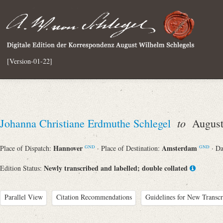
[Version-01-22]
to
Johanna Christiane Erdmuthe Schlegel
August 
Hannover
Amsterdam
Place of Dispatch:
· Place of Destination:
· D
GND
GND
Newly transcribed and labelled; double collated
Edition Status:
Parallel View
Citation Recommendations
Guidelines for New Transcr