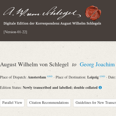
[Version-01-22]
to
August Wilhelm von Schlegel
Georg Joachim
Amsterdam
Leipzig
Place of Dispatch:
· Place of Destination:
· Date
GND
GND
Newly transcribed and labelled; double collated
Edition Status:
Parallel View
Citation Recommendations
Guidelines for New Transcr