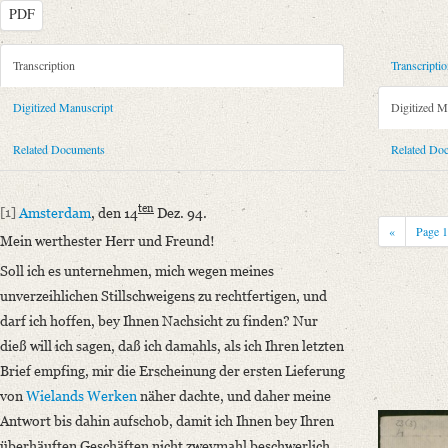
PDF
Metadata Concerning Header
Transcription
Transcripti
Sender: August Wilhelm von Schlegel
Digitized Manuscript
Digitized M
Recipient: Georg Joachim Göschen
Place of Dispatch: Amsterdam
GND
Related Documents
Related Do
Place of Destination: Leipzig
GND
Date: 14.12.1794
ten
[1]
Amsterdam
, den 14
Dez. 94.
Manuscript
«
Page
Mein werthester Herr und Freund!
Provider: Dresden, Sächsische Landesbibliothek - Staats- und Universitä
Soll ich es unternehmen, mich wegen meines
OAI Id: DE-611-37113
unverzeihlichen Stillschweigens zu rechtfertigen, und
Classification Number: Mscr.Dresd.e.90,XX,Bd.3,Nr.23(3)
darf ich hoffen, bey Ihnen Nachsicht zu finden? Nur
Number of Pages: 1 1/2 S., hs. m. U. u. Adresse
dieß will ich sagen, daß ich damahls, als ich Ihren letzten
Format: 23,3 x 19,1 cm
Brief empfing, mir die Erscheinung der ersten Lieferung
Incipit: „[1] Amsterdam, den 14ten Dez. 94.
von
Wielands
Werken
näher dachte, und daher meine
Mein werthester Herr und Freund!
Antwort bis dahin aufschob, damit ich Ihnen bey Ihren
Soll ich es unternehmen, mich wegen meines unverzeihlichen Stillschweig
überhäuften Geschäften nicht zweymahl beschwerlich