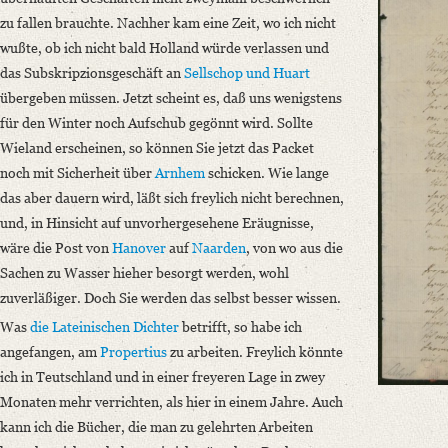
Language
zu fallen brauchte. Nachher kam eine Zeit, wo ich nicht
German
wußte, ob ich nicht bald Holland würde verlassen und
das Subskripzionsgeschäft an
Sellschop
und
Huart
Editors
übergeben müssen. Jetzt scheint es, daß uns wenigstens
Bamberg, Claudia
für den Winter noch Aufschub gegönnt wird. Sollte
Varwig, Olivia
Wieland erscheinen, so können Sie jetzt das Packet
noch mit Sicherheit über
Arnhem
schicken. Wie lange
das aber dauern wird, läßt sich freylich nicht berechnen,
und, in Hinsicht auf unvorhergesehene Eräugnisse,
wäre die Post von
Hanover
auf
Naarden
, von wo aus die
Sachen zu Wasser hieher besorgt werden, wohl
zuverläßiger. Doch Sie werden das selbst besser wissen.
Was
die Lateinischen Dichter
betrifft, so habe ich
angefangen, am
Propertius
zu arbeiten. Freylich könnte
ich in Teutschland und in einer freyeren Lage in zwey
Monaten mehr verrichten, als hier in einem Jahre. Auch
kann ich die Bücher, die man zu gelehrten Arbeiten