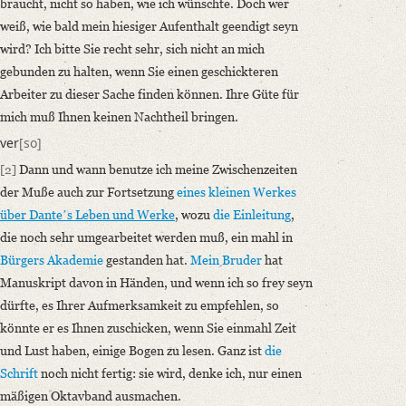
braucht, nicht so haben, wie ich wünschte. Doch wer
weiß, wie bald mein hiesiger Aufenthalt geendigt seyn
wird? Ich bitte Sie recht sehr, sich nicht an mich
gebunden zu halten, wenn Sie einen geschickteren
Arbeiter zu dieser Sache finden können. Ihre Güte für
mich muß Ihnen keinen Nachtheil bringen.
ver
[so]
[2]
Dann und wann benutze ich meine Zwischenzeiten
der Muße auch zur Fortsetzung
eines kleinen Werkes
über
Danteʼs
Leben und Werke
, wozu
die Einleitung
,
die noch sehr umgearbeitet werden muß, ein mahl in
Bürgers
Akademie
gestanden hat.
Mein Bruder
hat
Manuskript davon in Händen, und wenn ich so frey seyn
dürfte, es Ihrer Aufmerksamkeit zu empfehlen, so
könnte er es Ihnen zuschicken, wenn Sie einmahl Zeit
und Lust haben, einige Bogen zu lesen. Ganz ist
die
Schrift
noch nicht fertig: sie wird, denke ich, nur einen
mäßigen Oktavband ausmachen.