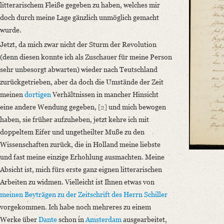
litterarischem Fleiße gegeben zu haben, welches mir
Language
doch durch meine Lage gänzlich unmöglich gemacht
German
wurde.
Editors
Jetzt, da mich zwar nicht der Sturm der Revolution
Bamberg, Claudia
(denn diesen konnte ich als Zuschauer für meine Person
Varwig, Olivia
sehr unbesorgt abwarten) wieder nach Teutschland
zurückgetrieben, aber da doch die Umstände der Zeit
meinen
dortigen
Verhältnissen in mancher Hinsicht
eine andere Wendung gegeben,
[2]
und mich bewogen
haben, sie früher aufzuheben, jetzt kehre ich mit
doppeltem Eifer und ungetheilter Muße zu den
Wissenschaften zurück, die in Holland meine liebste
und fast meine einzige Erhohlung ausmachten.
Meine
Absicht ist, mich fürs erste ganz eignen litterarischen
Arbeiten zu widmen.
Vielleicht ist Ihnen etwas von
meinen Beyträgen zu
der Zeitschrift
des Herrn Schiller
vorgekommen. Ich habe noch mehreres zu einem
Werke über
Dante
schon in
Amsterdam
ausgearbeitet,