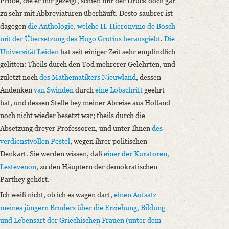
Probe, die er mir gezeigt, schien mir der Druck doch gar
zu sehr mit Abbreviaturen überhäuft. Desto saubrer ist
dagegen
die Anthologie, welche
H. Hieronymo de Bosch
mit der Übersetzung
des Hugo Grotius
herausgiebt
.
Die
Universität
Leiden
hat seit einiger Zeit sehr empfindlich
gelitten: Theils durch den Tod mehrerer Gelehrten, und
zuletzt noch
des Mathematikers Nieuwland
, dessen
Andenken
van Swinden
durch
eine Lobschrift
geehrt
hat, und dessen Stelle bey meiner Abreise aus Holland
noch nicht wieder besetzt war; theils durch die
Absetzung dreyer Professoren, und unter Ihnen
des
verdienstvollen Pestel
, wegen ihrer politischen
Denkart. Sie werden wissen, daß
einer der Kuratoren,
Lestevenon
, zu den Häuptern der demokratischen
Parthey gehört.
Ich weiß nicht, ob ich es wagen darf,
einen Aufsatz
meines jüngern Bruders
über die Erziehung, Bildung
und Lebensart der Griechischen Frauen (unter dem