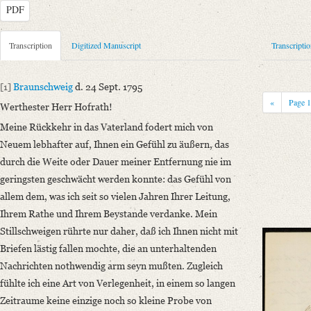
PDF
Metadata Concerning Header
Transcription
Digitized Manuscript
Transcripti
Sender: August Wilhelm von Schlegel
Recipient: Christian Gottlob Heyne
[1]
Braunschweig
d. 24 Sept. 1795
Place of Dispatch: Braunschweig
GND
«
Page
Werthester Herr Hofrath!
Place of Destination: Göttingen
GND
Meine Rückkehr in das Vaterland fodert mich von
Date: 24.09.1795
Neuem lebhafter auf, Ihnen ein Gefühl zu äußern, das
Notations: Empfänger (vgl. Heynes Antwort vom 10.10.1795) und Empf
durch die Weite oder Dauer meiner Entfernung nie im
Manuscript
geringsten geschwächt werden konnte: das Gefühl von
Provider: Frankfurt am Main, Freies Deutsches Hochstift
allem dem, was ich seit so vielen Jahren Ihrer Leitung,
Classification Number: Hs-12160
Ihrem Rathe und Ihrem Beystande verdanke. Mein
Number of Pages: 2 S. auf Doppelbl. u. 2 S., hs. m. U.
Stillschweigen rührte nur daher, daß ich Ihnen nicht mit
Format: 4°
Briefen lästig fallen mochte, die an unterhaltenden
Incipit: „[1] Braunschweig d. 24 Sept. 1795
Nachrichten nothwendig arm seyn mußten. Zugleich
Werthester Herr Hofrath!
fühlte ich eine Art von Verlegenheit, in einem so langen
Meine Rückkehr in das Vaterland fodert mich von Neuem lebhafter auf, I
Zeitraume keine einzige noch so kleine Probe von