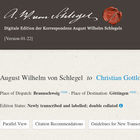
[Version-01-22]
to
August Wilhelm von Schlegel
Christian Gott
Braunschweig
Göttingen
Place of Dispatch:
· Place of Destination:
·
GND
GND
Newly transcribed and labelled; double collated
Edition Status:
Parallel View
Citation Recommendations
Guidelines for New Transcr