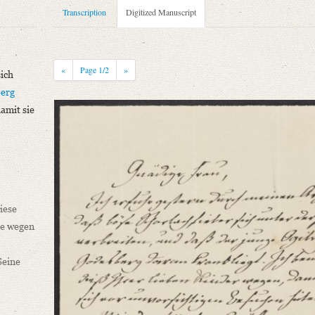
Transcription
Digitized Manuscript
«
Page
1
/2
»
sich
erg
amit sie
g: Auguste von Flotows Aufenthalt in Bonn.
ler-Archiv
iese
sich unter der Jugend verbreiten, und daß der junge [...]“
ze wegen
Seine