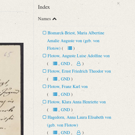
×
Index
Names
Bismarck-Briest, Maria Albertine
Amalie Auguste von (geb. von
Flotow)
(
)
Flotow, Auguste Luise Adolfine von
(
,
GND
,
)
Flotow, Ernst Friedrich Theodor von
(
,
GND
)
Flotow, Franz Karl von
(
,
GND
)
Flotow, Klara Anna Henriette von
(
,
GND
)
Hagedorn, Anna Laura Elisabeth von
(geb. von Flotow)
(
,
GND
,
)