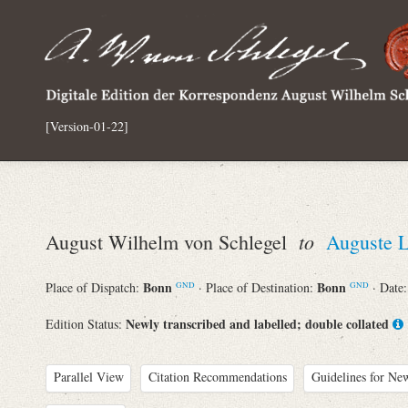
[Version-01-22]
to
August Wilhelm von Schlegel
Auguste L
Bonn
Bonn
Place of Dispatch:
· Place of Destination:
· Date
GND
GND
Newly transcribed and labelled; double collated
Edition Status:
Parallel View
Citation Recommendations
Guidelines for New