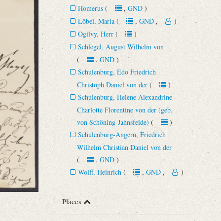
Homerus
(
,
GND
)
Löbel, Maria
(
,
GND
,
)
Ogilvy, Herr
(
)
Schlegel, August Wilhelm von
(
,
GND
)
Schulenburg, Edo Friedrich
Christoph Daniel von der
(
)
Schulenburg, Helene Alexandrine
Charlotte Florentine von der (geb.
von Schöning-Jahnsfelde)
(
)
Schulenburg-Angern, Friedrich
Wilhelm Christian Daniel von der
(
,
GND
)
Wolff, Heinrich
(
,
GND
,
)
Places