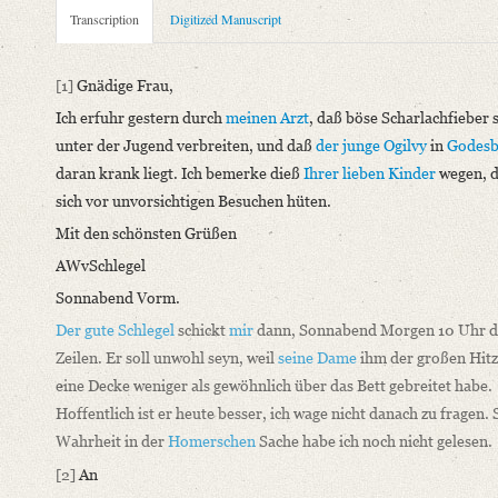
Metadata Concerning Header
Transcription
Digitized Manuscript
Sender: August Wilhelm von Schlegel
Recipient: Auguste Luise Adolfine von Flotow
[1]
Gnädige Frau,
Place of Dispatch: Bonn
GND
Ich erfuhr gestern durch
meinen Arzt
, daß böse Scharlachfieber 
Place of Destination: Bonn
GND
unter der Jugend verbreiten, und daß
der junge Ogilvy
in
Godesb
Date: [Sommer; zwischen 1837 und 1842]
daran krank liegt. Ich bemerke dieß
Ihrer lieben Kinder
wegen, d
Notations: Absende- und Empfangsort erschlossen. – Datierun
sich vor unvorsichtigen Besuchen hüten.
Manuscript
Mit den schönsten Grüßen
Provider: Weimar, Klassik Stiftung Weimar, Goethe- und Schil
AWvSchlegel
Classification Number: GSA 96/3650
Sonnabend Vorm.
Incipit: „[1] Gnädige Frau,
Der gute Schlegel
schickt
mir
dann, Sonnabend Morgen 10 Uhr d
Ich erfuhr gestern durch meinen Arzt, daß böse Scharlachfieber 
Zeilen. Er soll unwohl seyn, weil
seine Dame
ihm der großen Hit
Language
eine Decke weniger als gewöhnlich über das Bett gebreitet habe.
German
Hoffentlich ist er heute besser, ich wage nicht danach zu fragen. 
Wahrheit in der
Homerschen
Sache habe ich noch nicht gelesen.
Editors
[2]
An
Bamberg, Claudia