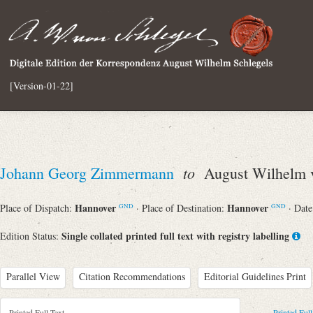
[Version-01-22]
to
Johann Georg Zimmermann
August Wilhelm v
Hannover
Hannover
Place of Dispatch:
· Place of Destination:
· Dat
GND
GND
Single collated printed full text with registry labelling
Edition Status:
Parallel View
Citation Recommendations
Editorial Guidelines Print
Printed Full Text
Printed Full