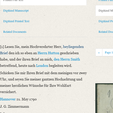
Metadata Concerning Header
Sender: Johann Georg Zimmermann
Digitized Manuscript
Digitized M
Recipient: August Wilhelm von Schlegel
Place of Dispatch: Hannover
GND
Digitized Printed Text
Digitized Pr
Place of Destination: Hannover
GND
Related Documents
Related Do
Date: 21.05.1790
Notations: Empfangsort erschlossen.
[1] Lesen Sie, mein Hochverehrter Herr,
beyliegenden
Printed Text
«
Page
Brief
den ich so eben an
Herrn Hutton
geschrieben
Bibliography: Briefe von und an August Wilhelm Schlegel. Gesammelt un
habe, und der ihren Brief an mich,
den Herrn Smith
Incipit: „[1] Lesen Sie, mein Hochverehrter Herr, beyliegenden Brief de
betreffend, heute nach
London
begleiten wird.
Manuscript
Schicken Sie mir Ihren Brief mit dem meinigen vor zwey
Provider: Dresden, Sächsische Landesbibliothek - Staats- und Universitä
Uhr
, und seyen Sie meiner gantzen Hochachtung und
OAI Id: DE-1a-34336
meiner herzlichen Wünsche für Ihre Wohlfart
Classification Number: Mscr.Dresd.e.90,XIX,Bd.29,Nr.85
versichert.
Number of Pages: 1S., hs. m. U.
Hannover
21. May 1790
Format: 18,8 x 11,7 cm
J. G. Zimmermann
Language