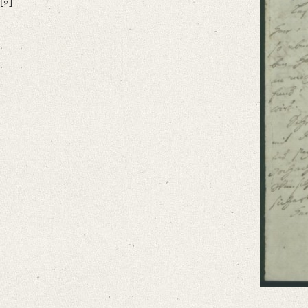
[2]
German