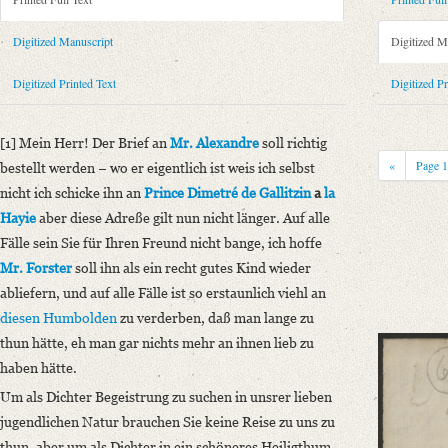
Metadata Concerning Header
Sender: Therese Huber
Digitized Manuscript
Digitized M
Recipient: August Wilhelm von Schlegel
Place of Dispatch: Mainz
GND
Digitized Printed Text
Digitized Pr
Place of Destination: Göttingen
GND
Date: 22.04.1790
[1] Mein Herr! Der Brief an
Mr. Alexandre
soll richtig
Notations: Empfangsort erschlossen.
«
Page
bestellt werden − wo er eigentlich ist weis ich selbst
Printed Text
nicht ich schicke ihn an
Prince Dimetré de Gallitzin
a
la
Bibliography: Therese Huber. Briefe. Bd. 1: Briefe 1774–1803. Hg. v
Hayie
aber diese Adreße gilt nun nicht länger. Auf alle
S. 257.
Fälle sein Sie für Ihren Freund nicht bange, ich hoffe
Incipit: „[1] Mein Herr! Der Brief an Mr. Alexandre soll richtig bestellt 
Mr. Forster
soll ihn als ein recht gutes Kind wieder
abliefern, und auf alle Fälle ist so erstaunlich viehl an
Manuscript
diesen Humbolden
zu verderben, daß man lange zu
Provider: Dresden, Sächsische Landesbibliothek - Staats- und Universitä
thun hätte, eh man gar nichts mehr an ihnen lieb zu
OAI Id: DE-1a-33563
haben hätte.
Classification Number: Mscr.Dresd.e.90,XIX,Bd.8,Nr.66
Um als Dichter Begeistrung zu suchen in unsrer lieben
Number of Pages: 2S., hs. m. U.
jugendlichen Natur brauchen Sie keine Reise zu uns zu
Format: 25,1 x 19,3 cm
thun, aber um als Dichter in ein schöneres Heiligthum