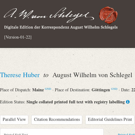
[Version-01-22]
to
Therese Huber
August Wilhelm von Schlegel
Mainz
Göttingen
2
Place of Dispatch:
· Place of Destination:
· Date:
GND
GND
Single collated printed full text with registry labelling
Edition Status:
Parallel View
Citation Recommendations
Editorial Guidelines Print
Printed Full Text
Printed Full