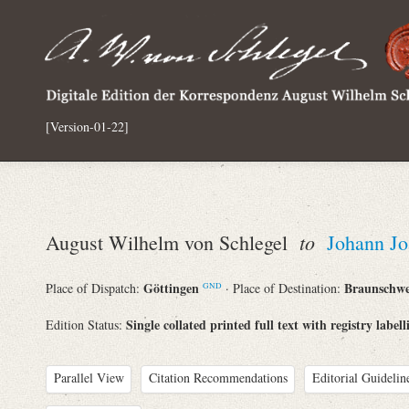
[Version-01-22]
to
August Wilhelm von Schlegel
Johann J
Göttingen
Braunschw
Place of Dispatch:
· Place of Destination:
GND
Single collated printed full text with registry labell
Edition Status:
Parallel View
Citation Recommendations
Editorial Guidelin