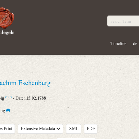
Timeline
de
oachim Eschenburg
eig
15.02.1788
· Date:
GND
ing
es Print
Extensive Metadata
XML
PDF