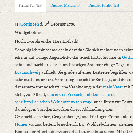
Metadata Concerning Header
Printed Full Text
Digitized Manuscript
Digitized Printed Text
Sender: August Wilhelm von Schlegel
Recipient: Johann Joachim Eschenburg
t.
[1]
Göttingen
d. 15
Februar 1788
Place of Dispatch: Göttingen
GND
Wohlgebohrner
Place of Destination: Braunschweig
GND
Hochzuverehrender Herr Hofrath!
Date: 15.02.1788
So wenig ich mir schmeicheln darf daß Sie sich meiner noch erin
Notations: Empfangsort erschlossen.
ich nur auf wenige Augenblicke das Glück hatte, Sie hier in
Götti
Printed Text
sehn, und nachher, als ich mich vorigen Sommer einige Tage in
Provider: Dresden, Sächsische Landesbibliothek - Staats- und U
Braunschweig
aufhielt, Sie grade auf einer Lustreise begriffen w
OAI Id: 343347008
sehr macht es mir die Verehrung, die ich für Sie hege, und die so
Bibliography: Briefe von und an August Wilhelm Schlegel. Ges
dauerhafte freundschaftliche Verbindung in der
mein Vater
mit 
Incipit: „[1] Göttingen d. 15t. Februar 1788
steht, zur Pflicht,
den ersten Versuch, mit dem ich in der
Wohlgebohrner
schriftstellerischen Welt aufzutreten wage
, auch Ihnen zur Beur
Hochzuverehrender Herr Hofrath!
darzulegen. Von den Zwecken dieser Abhandlung dem
So wenig ich mir schmeicheln darf daß Sie sich meiner noch eri
Geschichtschreiber, Geographen [2] und künftigen Commentato
Homer
vorzuarbeiten, brauche ich Ew. Wohlgebohrnen, als ein
Manuscript
Kenner der Alterthumswissenschaften, nichts zu sagen.
Möchte i
Provider: Wolfenbüttel, Herzog August Bibliothek