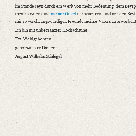
im Stande seyn durch ein Werk von mehr Bedeutung, dem Beysp
Classification Number: V 1406
meines Vaters und
meiner Onkel
nachzueifern
, und mir den Beyf
Number of Pages: 2 S., hs. m. U.
mir so verehrungswürdigen Freunde meines Vaters zu erwerben
Language
Ich bin mit unbegränzter Hochachtung
German
Ew. Wohlgebohren
gehorsamster Diener
August Wilhelm Schlegel