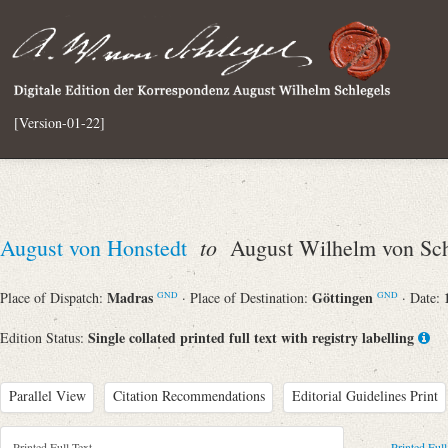
[Version-01-22]
to
August von Honstedt
August Wilhelm von Sch
Madras
Göttingen
Place of Dispatch:
· Place of Destination:
· Date:
GND
GND
Single collated printed full text with registry labelling
Edition Status:
Parallel View
Citation Recommendations
Editorial Guidelines Print
Printed Full Text
Printed Full