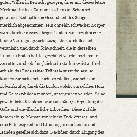
Classification Number: Mscr.Dresd.e.90,XIX,Bd.10,Nr.57
guten Willen in Betracht gezogen, da er mir dieses letzte
Number of Pages: 4S. auf Doppelbl., hs. m. U.
Merkmahl seines Zutrauens schenkte. Schon seit
Format: 22,7 x 18,6 cm
geraumer Zeit hatte die Gesundheit des Seligen
merklich abgenommen; sein ohnehin schwacher Körper
Language
ward durch ein zweyjähriges Leiden, welches ihm eine
German
blinde Verfolgungssucht zuzog, die durch Bosheit
English
veranlaßt, und durch Schwachheit, die in derselben
Ruhm zu finden hoffte, geschützt wurde, noch mehr
zerrüttet; und, ob ihn gleich sein starker Geist aufrecht
erhielt, das Ende seiner Trübsale auszudauern, so
können Sie sich doch leicht vorstellen, wie sehr die
Lebenskräfte, durch die Leiden welche ein solches Herz
und Geist erdulden mußten, untergraben wurden. Seine
gewöhnliche Krankheit war eine häufige Ergießung der
Galle und unwillkührliche Erbrechen. Diese Zufälle
kamen einige Monate vor seinem Ende öfterer, und
eine Fühllosigkeit und Lähmung in den Beinen und
Händen gesellte sich dazu. Nachdem durch Eingang des