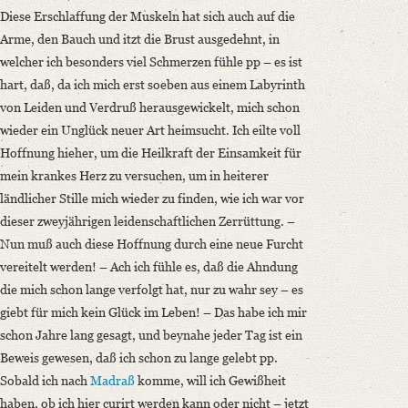
Diese Erschlaffung der Muskeln hat sich auch auf die
Arme, den Bauch und itzt die Brust ausgedehnt, in
welcher ich besonders viel Schmerzen fühle pp – es ist
hart, daß, da ich mich erst soeben aus einem Labyrinth
von Leiden und Verdruß herausgewickelt, mich schon
wieder ein Unglück neuer Art heimsucht. Ich eilte voll
Hoffnung hieher, um die Heilkraft der Einsamkeit für
mein krankes Herz zu versuchen, um in heiterer
ländlicher Stille mich wieder zu finden, wie ich war vor
dieser zweyjährigen leidenschaftlichen Zerrüttung. –
Nun muß auch diese Hoffnung durch eine neue Furcht
vereitelt werden! – Ach ich fühle es, daß die Ahndung
die mich schon lange verfolgt hat, nur zu wahr sey –
es
giebt für mich kein Glück im Leben!
– Das habe ich mir
schon Jahre lang gesagt, und beynahe jeder Tag ist ein
Beweis gewesen, daß ich schon zu lange gelebt pp.
Sobald ich nach
Madraß
komme, will ich Gewißheit
haben, ob ich hier curirt werden kann oder nicht – jetzt