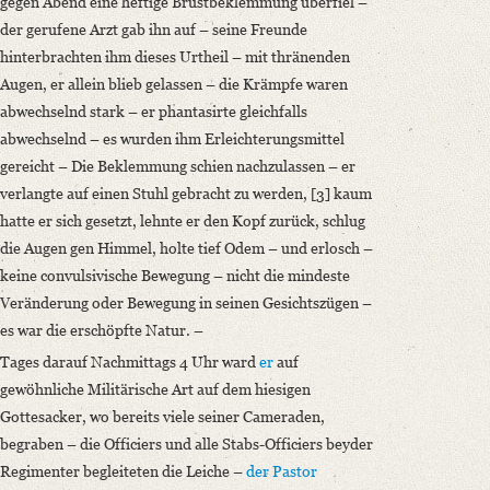
gegen Abend eine heftige Brustbeklemmung überfiel –
der gerufene Arzt gab ihn auf – seine Freunde
hinterbrachten ihm dieses Urtheil – mit thränenden
Augen, er allein blieb gelassen – die Krämpfe waren
abwechselnd stark – er phantasirte gleichfalls
abwechselnd – es wurden ihm Erleichterungsmittel
gereicht – Die Beklemmung schien nachzulassen – er
verlangte auf einen Stuhl gebracht zu werden, [3] kaum
hatte er sich gesetzt, lehnte er den Kopf zurück, schlug
die Augen gen Himmel, holte tief Odem – und erlosch –
keine convulsivische Bewegung – nicht die mindeste
Veränderung oder Bewegung in seinen Gesichtszügen –
es war die erschöpfte Natur. –
Tages darauf Nachmittags 4 Uhr ward
er
auf
gewöhnliche Militärische Art auf dem hiesigen
Gottesacker, wo bereits viele seiner Cameraden,
begraben – die Officiers und alle Stabs-Officiers beyder
Regimenter begleiteten die Leiche –
der Pastor