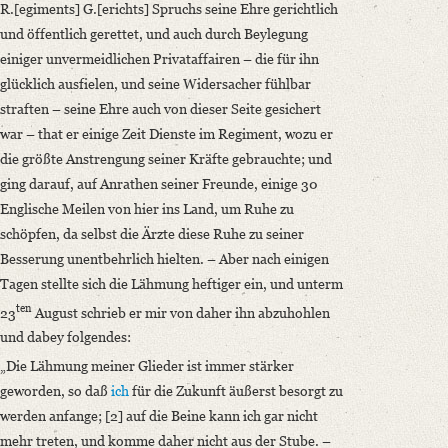
R.[egiments] G.[erichts] Spruchs seine Ehre gerichtlich
und öffentlich gerettet, und auch durch Beylegung
einiger unvermeidlichen Privataffairen – die für ihn
glücklich ausfielen, und seine Widersacher fühlbar
straften – seine Ehre auch von dieser Seite gesichert
war – that er einige Zeit Dienste im Regiment, wozu er
die größte Anstrengung seiner Kräfte gebrauchte; und
ging darauf, auf Anrathen seiner Freunde, einige 30
Englische Meilen von hier ins Land, um Ruhe zu
schöpfen, da selbst die Ärzte diese Ruhe zu seiner
Besserung unentbehrlich hielten. – Aber nach einigen
Tagen stellte sich die Lähmung heftiger ein, und unterm
ten
23
August schrieb er mir von daher ihn abzuhohlen
und dabey folgendes:
„Die Lähmung meiner Glieder ist immer stärker
geworden, so daß
ich
für die Zukunft äußerst besorgt zu
werden anfange; [2] auf die Beine kann ich gar nicht
mehr treten, und komme daher nicht aus der Stube. –