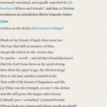
extremely esteemed, and equally regretted by
his
brothers
Officers and friends“
, und den 21 October
erschienen im nehmlichen Blatte folgende Zeilen:
Lines
written on the death of
Lieutenant Schlegel
Shade of my friend, if haply thou canst see
The tear that falls in memory of thee,
Accept the tribute to thy virtues due,
To candor – worth – and all that friendship knew!
Had thy frail frame been as thy spirit strong,
How blest thy ripenʼd age, thy life how long!
Firm to the last, amidst a baleful strife,
That robbʼd thy breast of happiness and life,
[4] Thine was the triumph, en envyʼs the defeat,
And the still grave the happy calm retreat.
Unkindly powʼr of malice[ʼs] tainted breath,
Whose looks are poison and whose words are death!