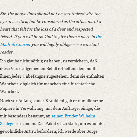
Sir, the above lines should not be scrutinized with the
eye of a critick, but be considered as the effusions of a
heart that felt for the loss of a dear and respected
friend. If you will be so kind to give them a place in
the
Madraß Courier
you will highly oblige – – a constant
reader.
Ich glaube nicht nöthig zu haben, zu versichern, daß
diese Verse allgemeinen Befall erhielten; den mußte
ihnen jeder Unbefangne zugestehen, denn sie enthalten
Wahrheit, obgleich für manchen eine fürchterliche
Wahrheit.
Noch vor Anfang seiner Krankheit gab er mir alle seine
Papiere in Verwahrung, mit dem Auftrage, einige, die
mir besonders benannt, an
seinen Bruder Wilhelm
Schlegel
zu senden. Das Paket ist zu stark, um es auf die
gewöhnliche Art zu befördern; ich werde aber Sorge