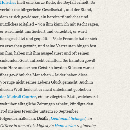
Holscher
hielt eine kurze Rede, die Beyfall erhielt. So
verlohr die bürgerliche Gesellschaft, und der Stand,
dem er sich gewidmet, ein bereits rühmliches und
nützliches Mitglied – von ihm kann ich mit Recht sagen,
er ward nicht umräuchert und verachtet, er ward
hochgeschätzt und gequält. – Viele Freunde hat er sich
zu erwerben gewußt, und seine Vertrauten hingen fest
an ihm, haben mit ihm ausgedauert und oft seinen
sinkenden Geist aufrecht erhalten. Sie kannten gewiß
sein Herz und seinen Geist; in beyden Stücken war er
über gewöhnliche Menschen – leider haben diese
Vorzüge nicht seines Lebens Glück gemacht. Auch in
diesem Welttheile ist er nicht unbekannt geblieben –
der Madraß Courier
, ein privilegirtes Blatt, welches sich
weit über alltägliche Zeitungen erhebt, kündigte den
Tod meines Freundes unterm 16 September
folgendermaßen an:
Death
„
Lieutenant Schlegel
, an
Officer in one of his Majestyʼs
Hanoverian
regiments;