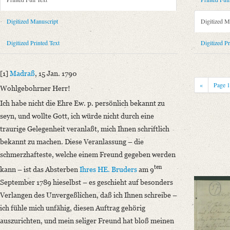
Metadata Concerning Header
Sender: August von Honstedt
Digitized Manuscript
Digitized M
Recipient: August Wilhelm von Schlegel
Place of Dispatch: Madras
GND
Digitized Printed Text
Digitized Pr
Place of Destination: Göttingen
GND
Date: 15.01.1790
[1]
Madraß
, 15 Jan. 1790
Notations: Empfangsort erschlossen.
«
Page
Wohlgebohrner Herr!
Printed Text
Ich habe nicht die Ehre Ew. p. persönlich bekannt zu
Provider: Dresden, Sächsische Landesbibliothek - Staats- und Universitä
seyn, und wollte Gott, ich würde nicht durch eine
OAI Id: 343347008
traurige Gelegenheit veranlaßt, mich Ihnen schriftlich
Bibliography: Briefe von und an August Wilhelm Schlegel. Gesammelt un
bekannt zu machen. Diese Veranlassung – die
Incipit: „[1] Madraß, 15 Jan. 1790
schmerzhafteste, welche einem Freund gegeben werden
Wohlgebohrner Herr!
ten
kann – ist das Absterben
Ihres HE. Bruders
am 9
Ich habe nicht die Ehre Ew. p. persönlich bekannt zu seyn, und wollte G
September 1789 hieselbst – es geschieht auf besonders
Manuscript
Verlangen des Unvergeßlichen, daß ich Ihnen schreibe –
Provider: Dresden, Sächsische Landesbibliothek - Staats- und Universitä
ich fühle mich unfähig, diesen Auftrag gehörig
OAI Id: DE-1a-33798
auszurichten, und mein seliger Freund hat bloß meinen