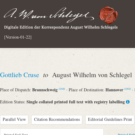
[Version-01-22]
to
Gottlieb Cruse
August Wilhelm von Schlegel
Braunschweig
Hannover
Place of Dispatch:
· Place of Destination:
·
GND
GND
Single collated printed full text with registry labelling
Edition Status:
Parallel View
Citation Recommendations
Editorial Guidelines Print
Printed Full Text
Printed Full