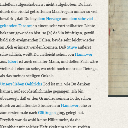
Classification Number: Mscr.Dresd.e.90,XIX,Bd.5,Nr.73
Indeßen aufgeschoben ist nicht aufgehoben. Du hast
Number of Pages: 2S. auf Doppelbl., hs. m. U. m. Adresse
durch die bis itzt getroffenen Maaßregeln immer so viel
Format: 23,4 x 16,8 cm
bewürkt, daß Du bey
dem Herzoge
und
dem sehr viel
geltenden Feronce
in einem sehr vortheilhaften Lichte
Language
bekannt geworden bist, so [2] daß in künftigen, gewiß
German
bald sich ereignenden Fällen, beyde sehr leicht wieder
an Dich erinnert werden können. Daß
Stuve
äußerst
schwächlich, weißt Du vielleicht schon von
Hannover
aus.
Ebert
ist auch ein alter Mann, und deßen Fach wäre
vielleicht eben so sehr, wo nicht noch mehr das Deinige,
als das meines seeligen Onkels.
Unsers lieben Oehlrichs
Tod ist mir, wie Du denken
kannst, außerordentlich nahe gegangen. Ich bin
überzeugt, daß er den Grund zu seinem Tode, schon
durch zu anhaltendes Studieren in
Hannover
, ehe er
zum erstenmale nach
Göttingen
ging, gelegt hat.
Freylich war da wohl keine Hülfe mehr, da die
Krankheit mit solcher Heftigkeit um sich zu greifen