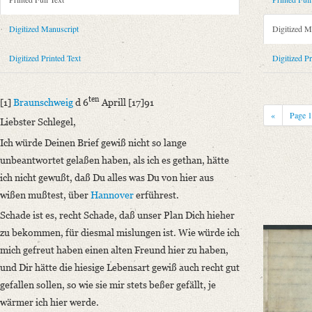
Metadata Concerning Header
Sender: Gottlieb Cruse
Digitized Manuscript
Digitized M
Recipient: August Wilhelm von Schlegel
Place of Dispatch: Braunschweig
GND
Digitized Printed Text
Digitized Pr
Place of Destination: Hannover
GND
Date: 06.04.1791
ten
[1]
Braunschweig
d 6
Aprill [17]91
Notations: Empfangsort erschlossen.
«
Page
Liebster Schlegel,
Printed Text
Ich würde Deinen Brief gewiß nicht so lange
Provider: Dresden, Sächsische Landesbibliothek - Staats- und Universitä
unbeantwortet gelaßen haben, als ich es gethan, hätte
OAI Id: 343347008
ich nicht gewußt, daß Du alles was Du von hier aus
Bibliography: Briefe von und an August Wilhelm Schlegel. Gesammelt un
wißen mußtest, über
Hannover
erführest.
Incipit: „[1] Braunschweig d 6ten Aprill [17]91
Schade ist es, recht Schade, daß unser Plan Dich hieher
Liebster Schlegel,
zu bekommen, für diesmal mislungen ist. Wie würde ich
Ich würde Deinen Brief gewiß nicht so lange unbeantwortet gelaßen haben
mich gefreut haben einen alten Freund hier zu haben,
Manuscript
und Dir hätte die hiesige Lebensart gewiß auch recht gut
Provider: Dresden, Sächsische Landesbibliothek - Staats- und Universitä
gefallen sollen, so wie sie mir stets beßer gefällt, je
OAI Id: DE-1a-33441
wärmer ich hier werde.