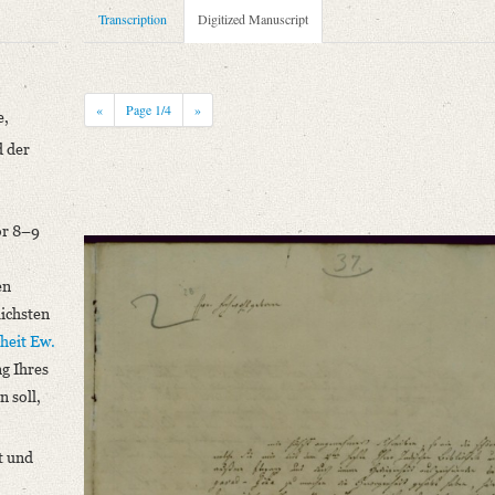
Transcription
Digitized Manuscript
«
Page
1
/4
»
e,
 der
or 8–9
niversitätsbibliothek
en
ichsten
heit Ew.
g Ihres
n soll,
e, welche Sie mir mit dem 4ten Hefte Ihrer Indischen [...]“
t und