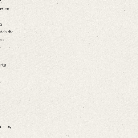
w.
eilen
n
sich die
en
e
rta
e
n
c,