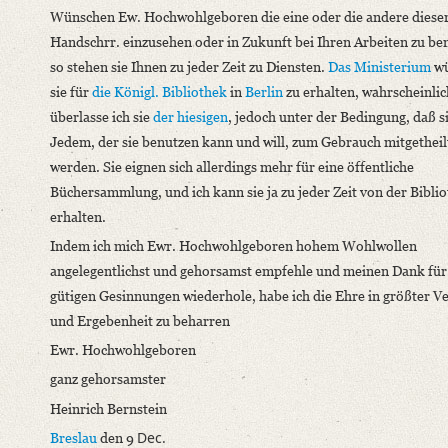
Wünschen Ew. Hochwohlgeboren die eine oder die andere diese
Handschrr. einzusehen oder in Zukunft bei Ihren Arbeiten zu be
so stehen sie Ihnen zu jeder Zeit zu Diensten.
Das Ministerium
wü
sie für
die Königl. Bibliothek
in
Berlin
zu erhalten, wahrscheinlic
überlasse ich sie
der hiesigen
, jedoch unter der Bedingung, daß s
Jedem, der sie benutzen kann und will, zum Gebrauch mitgetheil
werden. Sie eignen sich allerdings mehr für eine öffentliche
Büchersammlung, und ich kann sie ja zu jeder Zeit von der Bibli
erhalten.
Indem ich mich Ewr. Hochwohlgeboren hohem Wohlwollen
angelegentlichst und gehorsamst empfehle und meinen Dank für
gütigen Gesinnungen wiederhole, habe ich die Ehre in größter V
und Ergebenheit zu beharren
Ewr. Hochwohlgeboren
ganz gehorsamster
Heinrich Bernstein
Dec.
Breslau
den 9