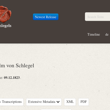
Newest Release
Timeline
de
m von Schlegel
09.12.1823
te:
 Transcriptions
Extensive Metadata
XML
PDF