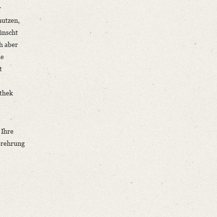
r
nutzen,
nscht
h aber
ie
t
othek
 Ihre
erehrung