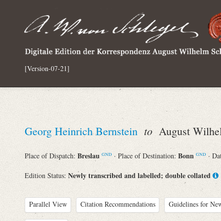
[Version-07-21]
to
Georg Heinrich Bernstein
August Wilhel
Breslau
Bonn
Place of Dispatch:
· Place of Destination:
· Da
GND
GND
Newly transcribed and labelled; double collated
Edition Status:
Parallel View
Citation Recommendations
Guidelines for New