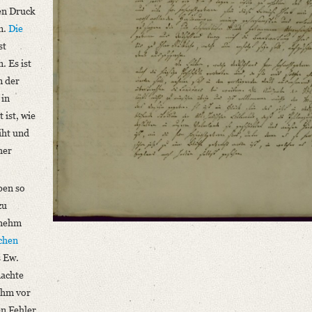
den Druck
m.
Die
st
. Es ist
m der
 in
ist, wie
iht und
her
ben so
zu
enehm
schen
s Ew.
machte
ihm vor
en Fehler