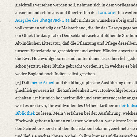
gleichfalls versehen werden soll, nehmen sich in dem vorliegen
Sanskrit
Londoner
ausnehmend schön aus und übertreffen die
bei weite
Editors
Bhagavad-Gita
Ausgabe des
läßt nichts zu wünschen übrig und i
Bamberg, Claudia
vollkommen würdig der Meisterhand, die ihr das Daseyn gegeben
Hanneder, Jürgen
ein Glück für das jetzt in Deutschland rasch aufblühende Studiu
Varwig, Olivia
Alt-Indischen Litteratur, daß die Pflanzung und Pflege desselben
unserm Vaterlande so geschickten und weisen Händen anvertraut 
die Ewr. Hochwohlgeboren sind, unter denen es so herrlich gede
schon jetzt zu einer Blüthe gebracht worden ist, in welcher es bis
weder England noch Indien selbst gesehen.
[2]
Daß
meine Arbeit
und die lithographische Ausführung dersel
glücklich gewesen ist, die Zufriedenheit Ewr. Hochwohlgeboren 
erhalten, ist für mich hocherfreulich und ermunternd; sehr ang
wird es mir seyn, Ihr wohlwollendes Urtheil darüber in
der Indi
Bibliothek
zu lesen. Mein Verfahren bei der Ausführung, welche
Hochwohlgeboren kennen zu lernen wünschen, war dieses: Ich 
den Schreiber zuerst mit den Buchstaben bekannt, zeichnete sie 
und ließ sie nachzeichnen, wobei ich ihm immer auf die gemacht