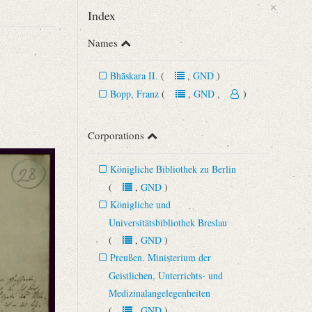
×
Index
Names
Bhāskara II.
(
,
GND
)
Bopp, Franz
(
,
GND
,
)
Corporations
Königliche Bibliothek zu Berlin
(
,
GND
)
Königliche und
Universitätsbibliothek Breslau
(
,
GND
)
Preußen. Ministerium der
Geistlichen, Unterrichts- und
Medizinalangelegenheiten
(
,
GND
)