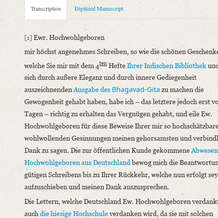
Metadata Concerning Header
Transcription
Digitized Manuscript
Sender: Georg Heinrich Bernstein
Recipient: August Wilhelm von Schlegel
[1]
Ewr. Hochwohlgeboren
Place of Dispatch: Breslau
GND
mir höchst angenehmes Schreiben, so wie die schönen Geschenk
Place of Destination: Bonn
GND
ten
welche Sie mir mit dem 4
Hefte
Ihrer Indischen Bibliothek
und
Date: 09.12.1823
sich durch außere Eleganz und durch innere Gediegenheit
Notations: Empfangsort erschlossen.
Bhagavad-Gita
auszeichnenden
Ausgabe des
zu machen die
Manuscript
Gewogenheit gehabt haben, habe ich – das letztere jedoch erst v
Provider: Dresden, Sächsische Landesbibliothek - Staats- und U
Tagen – richtig zu erhalten das Vergnügen gehabt, und eile Ew.
OAI Id: DE-611-38972
Hochwohlgeboren für diese Beweise Ihrer mir so hochschätzbar
Classification Number: Mscr.Dresd.e.90,XIX,Bd.3,Nr.28
wohlwollenden Gesinnungen meinen gehorsamsten und verbindl
Number of Pages: 3 S. auf Doppelbl., hs. m. U.
Dank zu sagen. Die zur öffentlichen Kunde gekommene
Abwesen
Format: 25,4 x 20,4 cm
Hochwohlgeboren aus Deutschland
bewog mich die Beantwortun
Incipit: „[1] Ewr. Hochwohlgeboren
gütigen Schreibens bis zu Ihrer Rückkehr, welche nun erfolgt sey
mir höchst angenehmes Schreiben, so wie die schönen Geschenk
aufzuschieben und meinen Dank auszusprechen.
Die Lettern, welche Deutschland Ew. Hochwohlgeboren verdank
Language
auch
die hiesige Hochschule
verdanken wird, da sie mit solchen
German