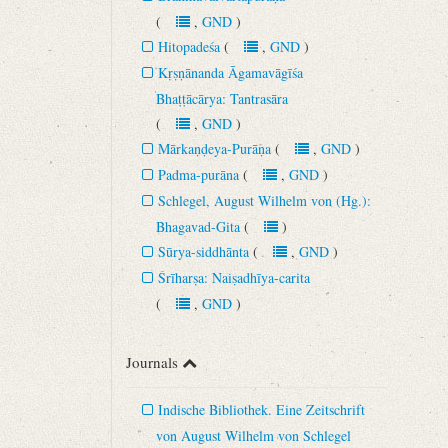
(
,
GND
)
Hitopadeśa
(
,
GND
)
Kṛṣṇānanda Āgamavāgīśa
Bhaṭṭācārya: Tantrasāra
(
,
GND
)
Mārkaṇḍeya-Purāṇa
(
,
GND
)
Padma-purāna
(
,
GND
)
Schlegel, August Wilhelm von (Hg.):
Bhagavad-Gita
(
)
Sūrya-siddhānta
(
,
GND
)
Śrīharṣa: Naiṣadhīya-carita
(
,
GND
)
Journals
Indische Bibliothek. Eine Zeitschrift
von August Wilhelm von Schlegel