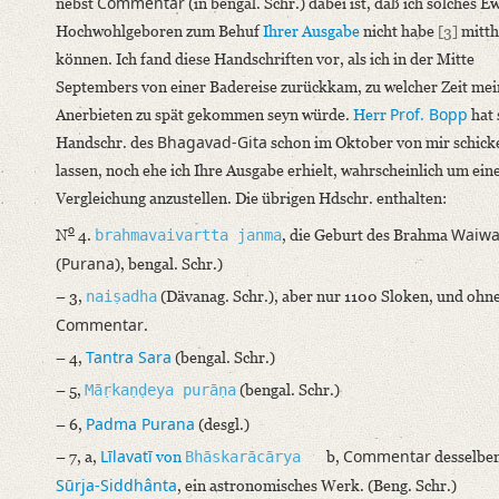
Commentar
nebst
(in bengal. Schr.) dabei ist, daß ich solches E
Hochwohlgeboren zum Behuf
Ihrer Ausgabe
nicht habe
[3]
mitth
können. Ich fand diese Handschriften vor, als ich in der Mitte
Septembers von einer Badereise zurückkam, zu welcher Zeit mei
Prof. Bopp
Anerbieten zu spät gekommen seyn würde.
Herr
hat 
Bhagavad-Gita
Handschr. des
schon im Oktober von mir schick
lassen, noch ehe ich Ihre Ausgabe erhielt, wahrscheinlich um ein
Vergleichung anzustellen. Die übrigen Hdschr. enthalten:
o
Waiwa
N
4.
, die Geburt des Brahma
brahmavaivartta janma
Purana
(
), bengal. Schr.)
– 3,
(Dävanag. Schr.), aber nur 1100 Sloken, und ohn
naiṣadha
Commentar
.
Tantra Sara
– 4,
(bengal. Schr.)
– 5,
(bengal. Schr.)
Māṛkaṇḍeya purāṇa
Padma Purana
– 6,
(desgl.)
Līlavatī
Commentar
– 7, a,
von
b,
desselbe
Bhāskarācārya
Sūrja-Siddhânta
, ein astronomisches Werk. (Beng. Schr.)