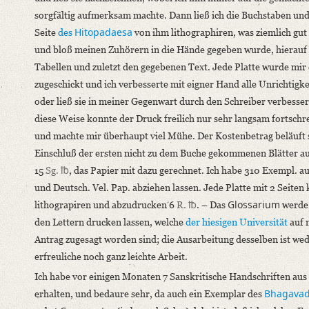
sorgfältig aufmerksam machte. Dann ließ ich die Buchstaben und
Hitopadaesa
Seite
des
von ihm lithographiren, was ziemlich gut 
und bloß meinen Zuhörern in die Hände gegeben wurde, hierauf 
Tabellen und zuletzt den gegebenen Text. Jede Platte wurde mir 
zugeschickt und ich verbesserte mit eigner Hand alle Unrichtigke
oder ließ sie in meiner Gegenwart durch den Schreiber verbesser
diese Weise konnte der Druck freilich nur sehr langsam fortschr
und machte mir überhaupt viel Mühe. Der Kostenbetrag beläuft 
Einschluß der ersten nicht zu dem Buche gekommenen Blätter a
15
Sg.
℔
, das Papier mit dazu gerechnet. Ich habe 310 Exempl. au
und Deutsch. Vel. Pap. abziehen lassen. Jede Platte mit 2 Seiten 
Glossarium
lithograpiren und abzudrucken 6
R.
℔
. – Das
werde 
den Lettern drucken lassen, welche
der hiesigen Universität
auf 
Antrag zugesagt worden sind; die Ausarbeitung desselben ist wed
erfreuliche noch ganz leichte Arbeit.
Ich habe vor einigen Monaten 7 Sanskritische Handschriften aus
Bhagavad
erhalten, und bedaure sehr, da auch ein Exemplar des