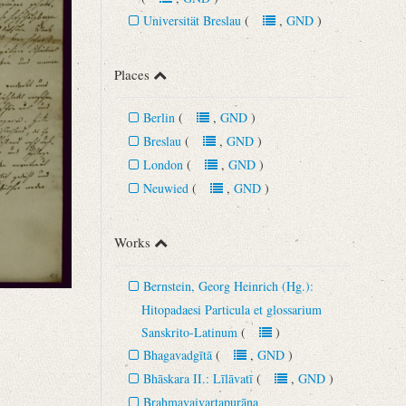
Universität Breslau
(
,
GND
)
Places
Berlin
(
,
GND
)
Breslau
(
,
GND
)
London
(
,
GND
)
Neuwied
(
,
GND
)
Works
Bernstein, Georg Heinrich (Hg.):
Hitopadaesi Particula et glossarium
Sanskrito-Latinum
(
)
Bhagavadgītā
(
,
GND
)
Bhāskara II.: Līlāvatī
(
,
GND
)
Brahmavaivartapurāṇa