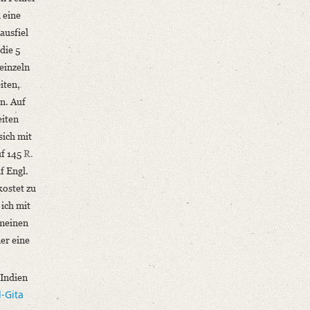
 eine
ausfiel
die 5
einzeln
iten,
n. Auf
eiten
sich mit
uf 145
R.
f Engl.
kostet zu
ich mit
meinen
er eine
 Indien
-Gita