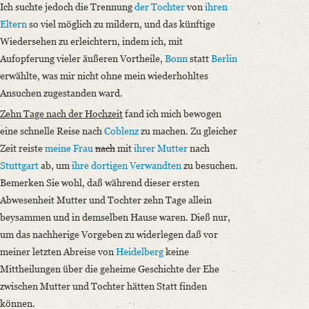
Ich suchte jedoch die Trennung
der Tochter
von
ihren
Eltern
so viel möglich zu mildern, und das künftige
Wiedersehen zu erleichtern, indem ich, mit
Aufopferung vieler äußeren Vortheile,
Bonn
statt
Berlin
erwählte, was mir nicht ohne mein wiederhohltes
Ansuchen zugestanden ward.
Zehn Tage nach der Hochzeit
fand ich mich bewogen
eine schnelle Reise nach
Coblenz
zu machen. Zu gleicher
Zeit reiste
meine Frau
nach
mit
ihrer Mutter
nach
Stuttgart
ab, um
ihre dortigen Verwandten
zu besuchen.
Bemerken Sie wohl, daß während dieser ersten
Abwesenheit Mutter und Tochter zehn Tage allein
beysammen und in demselben Hause waren. Dieß nur,
um das nachherige Vorgeben zu widerlegen daß vor
meiner letzten Abreise von
Heidelberg
keine
Mittheilungen über die geheime Geschichte der Ehe
zwischen Mutter und Tochter hätten Statt finden
können.