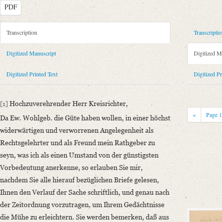
PDF
Metadata Concerning Header
Transcription
Transcripti
Sender: August Wilhelm von Schlegel
Digitized Manuscript
Digitized M
Recipient: Jakob Lamberz
Place of Dispatch: Bonn
GND
Digitized Printed Text
Digitized Pr
Place of Destination: Bonn
GND
Date: [10. Januar 1819]
[1]
Hochzuverehrender Herr Kreisrichter,
Notations: Datum sowie Absende- und Empfangsort erschlossen.
«
Page
Da Ew. Wohlgeb. die Güte haben wollen, in einer höchst
Printed Text
widerwärtigen und verworrenen Angelegenheit als
Bibliography: Paul Kaufmann: Auf den Spuren August Wilhelm von Schl
Rechtsgelehrter und als Freund mein Rathgeber zu
Incipit: „[1] Hochzuverehrender Herr Kreisrichter,
seyn, was ich als einen Umstand von der günstigsten
Da Ew. Wohlgeb. die Güte haben wollen, in einer höchst widerwärtigen 
Vorbedeutung anerkenne, so erlauben Sie mir,
nachdem Sie alle hierauf bezüglichen Briefe gelesen,
Manuscript
Ihnen den Verlauf der Sache schriftlich, und genau nach
Provider: Bonn, Universitäts- und Landesbibliothek
der Zeitordnung vorzutragen, um Ihrem Gedächtnisse
OAI Id: 1923103
die Mühe zu erleichtern. Sie werden bemerken, daß aus
Classification Number: S 2537 : II : 1-4