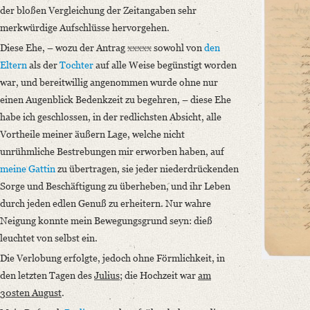
der bloßen Vergleichung der Zeitangaben sehr
Provenance: 1939 aus Sondermitteln der Stiftung Vom Rath erworben.
merkwürdige Aufschlüsse hervorgehen.
Number of Pages: 1 e. Br. (4 Bl.)
Diese Ehe, – wozu der Antrag
xxxxx
sowohl von
den
Format: 24,3 x 20,4 cm
Eltern
als der
Tochter
auf alle Weise begünstigt worden
Particularities: Nach einer Blaustiftfoliierung handelt es sich um Bl. 1-4
war, und bereitwillig angenommen wurde ohne nur
Language
einen Augenblick Bedenkzeit zu begehren, – diese Ehe
German
habe ich geschlossen, in der redlichsten Absicht, alle
Vortheile meiner äußern Lage, welche nicht
Editors
unrühmliche Bestrebungen mir erworben haben, auf
Bamberg, Claudia
meine Gattin
zu übertragen, sie jeder niederdrückenden
Varwig, Olivia
Sorge und Beschäftigung zu überheben, und ihr Leben
durch jeden edlen Genuß zu erheitern. Nur wahre
Neigung konnte mein Bewegungsgrund seyn: dieß
leuchtet von selbst ein.
Die Verlobung erfolgte, jedoch ohne Förmlichkeit, in
den letzten Tagen des
Julius
; die Hochzeit war
am
30sten August
.