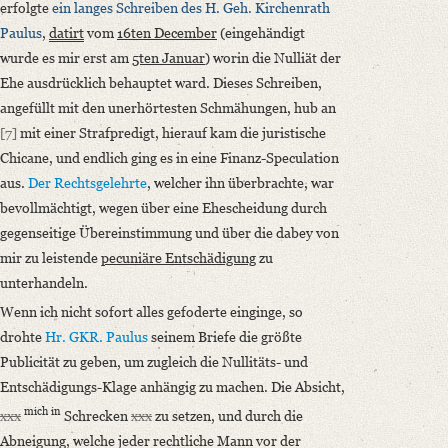
erfolgte
ein langes Schreiben
des H. Geh. Kirchenrath
Paulus
,
datirt
vom
16ten December
(eingehändigt
wurde es mir erst am
5ten Januar
) worin die Nulliät der
Ehe ausdrücklich behauptet ward. Dieses Schreiben,
angefüllt mit den unerhörtesten Schmähungen, hub an
[7]
mit einer Strafpredigt, hierauf kam die juristische
Chicane, und endlich ging es in eine Finanz-Speculation
aus.
Der Rechtsgelehrte
, welcher ihn überbrachte, war
bevollmächtigt, wegen über eine Ehescheidung durch
gegenseitige Übereinstimmung und über die dabey von
mir zu leistende
pecuniäre Entschädigung
zu
unterhandeln.
Wenn ich nicht sofort alles gefoderte einginge, so
drohte
Hr. GKR. Paulus
seinem Briefe die größte
Publicität zu geben, um zugleich die Nullitäts- und
Entschädigungs-Klage anhängig zu machen. Die Absicht,
mich in
xxx
Schrecken
xxx
zu setzen, und durch die
Abneigung, welche jeder rechtliche Mann vor der