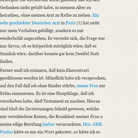
Gedanken nicht gefaßt habe, in meinem Alter zu
heirathen, ohne meinen Arzt zu Rathe zu ziehen.
Ein
sehr geschickter Deutscher Arzt
in
Paris
[8]
hat nicht
nur mein Vorhaben gebilligt, sondern es mir
wiederhohlt angerathen. Es versteht sich, die Frage war
nur davon, ob es körperlich zuträglich wäre; daß es
thunlich wäre, darüber konnte gar kein Zweifel Statt
finden.
Ferner muß ich erinnern, daß kein Ehecontract
geschlossen worden ist. Mündlich habe ich versprochen,
auf den Fall daß ich ohne Kinder stürbe,
meine Frau
zur
Erbin einzusetzen. Es ist eine Hauptklage, daß ich
verschoben habe, dieß Testament zu machen. Hieran
sind bloß die Zerstreuungen Schuld gewesen, welche
mir verschiedene Reisen, die Krankheit meiner Frau u
meine eilige Berufung
hieher
verursachten.
Hrn. GKR.
Paulus
hätte es nur ein Wort gekostet, so hätte ich es