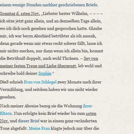
einem wenige Stunden nachher geschriebenen Briefe
.
Sonntag d. 1sten Nov.
„Liebster bester Wilhelm, – – – –
ich sitze jetzt ganz allein, und an demselben Tage allein,
wo ich dich noch gesehen und gesprochen hatte. Glaube
mir, ich war beym Abschied betrübter als ich aussah,
denn gerade wenn mir etwas recht schwer fällt, lasse ich
mir nichts merken, nur dann wenn ich allein bin, kommt
die Betrübniß doppelt, auch wohl Thränen. –
Sey von
meiner festen Treue und Liebe überzeugt
, leb wohl und
schreibe bald deiner
Sophie
.“
Dieß schrieb
Frau von Schlegel
zwey Monate nach ihrer
Vermählung, und seitdem haben wir uns nicht wieder
gesehen.
Nach meiner Abreise bezog sie die Wohnung
ihrer
Eltern
. Nun erfolgte kein Brief wieder bis zum
10ten
Nov.
und
dieser Brief
war in einem ganz veränderten
Tone abgefaßt.
Meine Frau
klagte jedoch nur über die