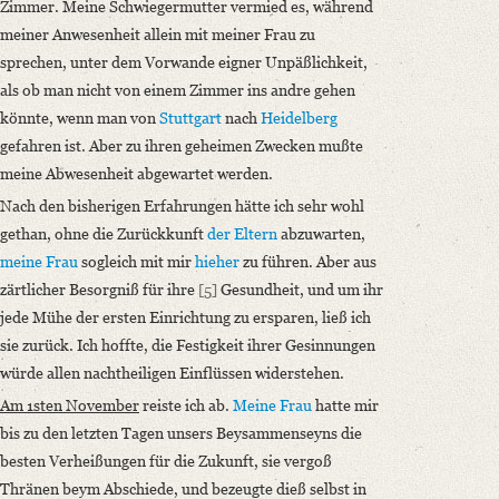
Zimmer. Meine Schwiegermutter vermied es, während
meiner Anwesenheit allein mit meiner Frau zu
sprechen, unter dem Vorwande eigner Unpäßlichkeit,
als ob man nicht von einem Zimmer ins andre gehen
könnte, wenn man von
Stuttgart
nach
Heidelberg
gefahren ist. Aber zu ihren geheimen Zwecken mußte
meine Abwesenheit abgewartet werden.
Nach den bisherigen Erfahrungen hätte ich sehr wohl
gethan, ohne die Zurückkunft
der Eltern
abzuwarten,
meine Frau
sogleich mit mir
hieher
zu führen. Aber aus
zärtlicher Besorgniß für ihre
[5]
Gesundheit, und um ihr
jede Mühe der ersten Einrichtung zu ersparen, ließ ich
sie zurück. Ich hoffte, die Festigkeit ihrer Gesinnungen
würde allen nachtheiligen Einflüssen widerstehen.
Am 1sten November
reiste ich ab.
Meine Frau
hatte mir
bis zu den letzten Tagen unsers Beysammenseyns die
besten Verheißungen für die Zukunft, sie vergoß
Thränen beym Abschiede, und bezeugte dieß selbst in