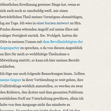
öffentlichen Erwähnung gewisser Dinge hat, wenn er
sich auch noch so unschuldig weiß, mir einen
beträchtlichen Theil meines Vermögens abzunöthigen,
lag am Tage. Ich wies in
einer kurzen Antwort
an Hrn.
Paulus diesen wütenden Angriff auf meine Ehre mit
ruhiger Festigkeit zurück. Ew. Wohlgeb. hatten die
Güte in meinem Namen mit
dem Bevollmächtigten der
Gegenpartey
zu sprechen, u da von diesem Augenblick
an Ihre für mich so wohlthätige Theilnahme u
Mitwirkung eintritt, so kann ich hier meinen Bericht
schließen.
Ich füge nur noch folgende Bemerkungen hinzu. Sollten
meine Gegner
in ihrer Verblendung so weit gehen, ihre
Nullitätsklage wirklich anzustellen, so werden sie zwar
den Richtern, den Ärzten und dem gesamten Publicum
reichlichen Stoff zur Unterhaltung gewähren, allein ich
habe von dem Ausgange nicht das mindeste zu
besorgen. Sie werden mir leicht glauben, daß ich den