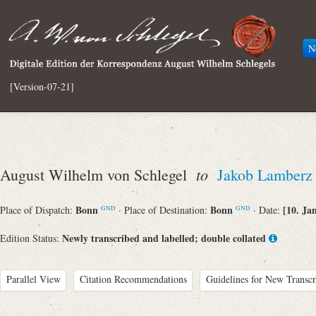
N
[Version-07-21]
to
August Wilhelm von Schlegel
Jakob Lamberz
Bonn
Bonn
[10. Ja
Place of Dispatch:
· Place of Destination:
· Date:
GND
GND
Newly transcribed and labelled; double collated
Edition Status:
Parallel View
Citation Recommendations
Guidelines for New Transcr