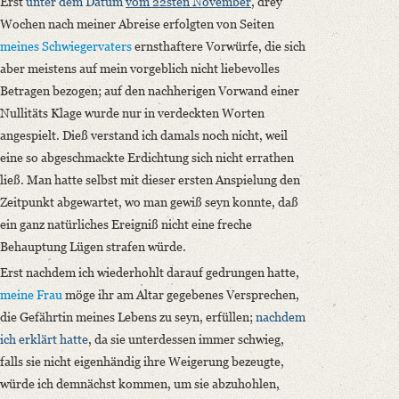
Erst
unter dem Datum
vom 22sten November
, drey
Wochen nach meiner Abreise erfolgten von Seiten
meines Schwiegervaters
ernsthaftere Vorwürfe, die sich
aber meistens auf mein vorgeblich nicht liebevolles
Betragen bezogen; auf den nachherigen Vorwand einer
Nullitäts Klage wurde nur in verdeckten Worten
angespielt. Dieß verstand ich damals noch nicht, weil
eine so abgeschmackte Erdichtung sich nicht errathen
ließ. Man hatte selbst mit dieser ersten Anspielung den
Zeitpunkt abgewartet, wo man gewiß seyn konnte, daß
ein ganz natürliches Ereigniß nicht eine freche
Behauptung Lügen strafen würde.
Erst nachdem ich wiederhohlt darauf gedrungen hatte,
meine Frau
möge ihr am Altar gegebenes Versprechen,
die Gefährtin meines Lebens zu seyn, erfüllen;
nachdem
ich erklärt hatte
, da sie unterdessen immer schwieg,
falls sie nicht eigenhändig ihre Weigerung bezeugte,
würde ich demnächst kommen, um sie abzuhohlen,