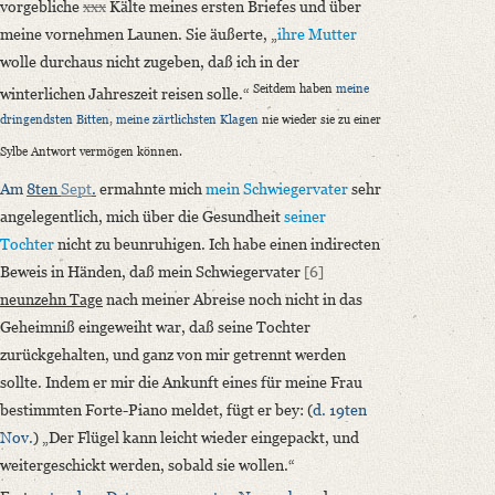
vorgebliche
xxx
Kälte meines ersten Briefes und über
meine vornehmen Launen. Sie äußerte, „
ihre Mutter
wolle durchaus nicht zugeben, daß ich in der
Seitdem haben
meine
winterlichen Jahreszeit reisen solle.“
dringendsten Bitten
,
meine zärtlichsten Klagen
nie wieder sie zu einer
Sylbe Antwort vermögen können.
Am
8ten
Sept
.
ermahnte mich
mein Schwiegervater
sehr
angelegentlich, mich über die Gesundheit
seiner
Tochter
nicht zu beunruhigen. Ich habe einen indirecten
Beweis in Händen, daß mein Schwiegervater
[6]
neunzehn Tage
nach meiner Abreise noch nicht in das
Geheimniß eingeweiht war, daß seine Tochter
zurückgehalten, und ganz von mir getrennt werden
sollte. Indem er mir die Ankunft eines für meine Frau
bestimmten Forte-Piano meldet, fügt er bey: (
d. 19ten
Nov.
) „Der Flügel kann leicht wieder eingepackt, und
weitergeschickt werden, sobald sie wollen.“