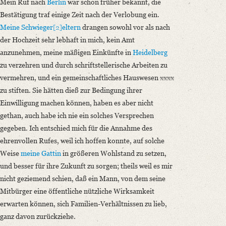
Mein Ruf nach
Berlin
war schon früher bekannt, die
Bestätigung traf einige Zeit nach der Verlobung ein.
Meine Schwieger
[2]
eltern
drangen sowohl vor als nach
der Hochzeit sehr lebhaft in mich, kein Amt
anzunehmen, meine mäßigen Einkünfte in
Heidelberg
zu verzehren und durch schriftstellerische Arbeiten zu
vermehren, und ein gemeinschaftliches Hauswesen
xxxx
zu stiften. Sie hätten dieß zur Bedingung ihrer
Einwilligung machen können, haben es aber nicht
gethan, auch habe ich nie ein solches Versprechen
gegeben. Ich entschied mich für die Annahme des
ehrenvollen Rufes, weil ich hoffen konnte, auf solche
Weise
meine Gattin
in größeren Wohlstand zu setzen,
und besser für ihre Zukunft zu sorgen; theils weil es mir
nicht geziemend schien, daß ein Mann, von dem seine
Mitbürger eine öffentliche nützliche Wirksamkeit
erwarten können, sich Familien-Verhältnissen zu lieb,
ganz davon zurückziehe.