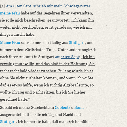
[3]
Am
14ten Sept.
schrieb mir
mein Schwiegervater
,
meine Frau
habe auf das Begehren ihrer Verwandten,
sie solle mich beschreiben, geantwortet: „Ich kann ihn
weiter nicht beschreiben;
er ist gerade so, wie ich mir
ihn gewünscht habe.
Meine Frau
schrieb mir sehr fleißig aus
Stuttgart
, und
immer in dem zärtlichsten Tone. Unter andern sogleich
nach ihrer Ankunft in Stuttgart
am
11ten Sept
: „
Ich bin
gewaltig muthwillig, und das bloß in der Hoffnung, Sie
recht recht bald wieder zu sehen. Zu lang würde ich es
ohne Sie nicht aushalten können, und wenn ich wüßte,
daß es etwas hülfe, wenn ich tüchtig Algebra lernte, so
wollte ich Tag und Nacht sitzen, bis ich Sie hieher
gerechnet hätte.
“
Sobald ich meine Geschichte in
Coblentz
u
Bonn
ausgerichtet hatte, eilte ich Tag und Nacht nach
Stuttgart
. Ich bemerkte bald, daß man sich bemüht