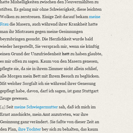
hatte Mishelligkeiten zwischen den Neuvermählten zu
stiften. Es gelang mir ohne Schwierigkeit, diese leichten
Wolken zu zerstreuen. Einige Zeit darauf bekam
meine
Frau
die Masern, auch während ihrer Krankheit hatte
man ihr Mistrauen gegen meine Gesinnungen
beyzubringen gesucht. Die Herzlichkeit wurde bald
wieder hergestellt, Sie versprach mir, wenn sie künftig
einen Grund der Unzufriedenheit
hatt
zu haben glaubte,
es mir offen zu sagen. Kaum von den Masern genesen,
pflegte sie, da sie in ihrem Zimmer nicht allein schlief,
alle Morgen mein Bett mit Ihrem Besuch zu beglücken.
Mit welcher Sorgfalt ich sie während ihrer Genesung
gepflegt habe, davon, darf ich sagen, ist ganz Stuttgart
Zeuge gewesen.
[4]
Seit
meine Schwiegermutter
sah, daß ich mich im
Ernst anschickte, mein Amt anzutreten, war ihre
Gesinnung ganz verändert. Sie faßte von dieser Zeit an
den Plan,
ihre Tochter
bey sich zu behalten, das kaum