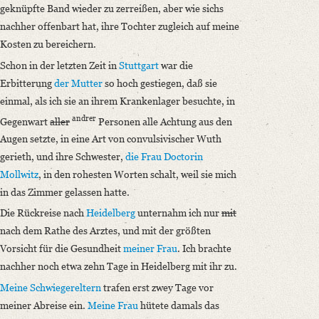
geknüpfte Band wieder zu zerreißen, aber wie sichs
nachher offenbart hat, ihre Tochter zugleich auf meine
Kosten zu bereichern.
Schon in der letzten Zeit in
Stuttgart
war die
Erbitterung
der Mutter
so hoch gestiegen, daß sie
einmal, als ich sie an ihrem Krankenlager besuchte, in
andrer
Gegenwart
aller
Personen alle Achtung aus den
Augen setzte, in eine Art von convulsivischer Wuth
gerieth, und ihre Schwester,
die Frau Doctorin
Mollwitz
, in den rohesten Worten schalt, weil sie mich
in das Zimmer gelassen hatte.
Die Rückreise nach
Heidelberg
unternahm ich nur
mit
nach dem Rathe des Arztes, und mit der größten
Vorsicht für die Gesundheit
meiner Frau
. Ich brachte
nachher noch etwa zehn Tage in Heidelberg mit ihr zu.
Meine Schwiegereltern
trafen erst zwey Tage vor
meiner Abreise ein.
Meine Frau
hütete damals das