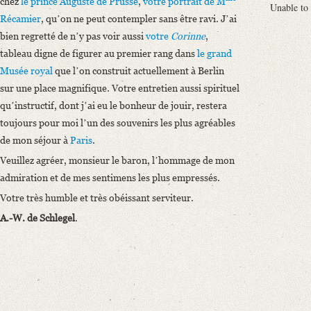
chez
le prince Auguste de Prusse
,
votre portrait de
M
Unable to
Récamier
, quʼon ne peut contempler sans être ravi. Jʼai
bien regretté de nʼy pas voir aussi
votre
Corinne
,
tableau digne de figurer au premier rang dans
le grand
Musée royal
que lʼon construit actuellement à Berlin
sur une place magnifique. Votre entretien aussi spirituel
quʼinstructif, dont jʼai eu le bonheur de jouir, restera
toujours pour moi lʼun des souvenirs les plus agréables
de mon séjour à
Paris
.
Veuillez agréer, monsieur le baron, lʼhommage de mon
admiration et de mes sentimens les plus empressés.
Votre très humble et très obéissant serviteur.
A.-W. de Schlegel
.