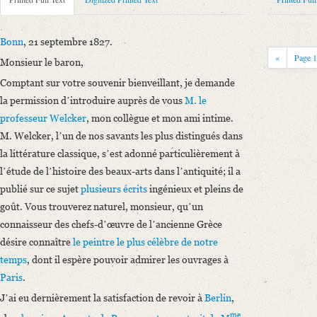
Metadata Concerning Header
Sender: August Wilhelm von Schlegel
Recipient: François Gérard
Bonn
, 21 septembre 1827.
Place of Dispatch: Bonn
GND
«
Page
Monsieur le baron,
Place of Destination: Paris
GND
Comptant sur votre souvenir bienveillant, je demande
Date: 21.09.1827
la permission dʼintroduire auprès de vous
M. le
Notations: Empfangsort erschlossen.
professeur Welcker
, mon collègue et mon ami intime.
Printed Text
M. Welcker, lʼun de nos savants les plus distingués dans
Provider: (www.archive.org)
la littérature classique, sʼest adonné particulièrement à
Bibliography: Lettres adressés au Baron Francois Gérard p. p. le Baron
lʼétude de lʼhistoire des beaux-arts dans lʼantiquité; il a
Incipit: „Bonn, 21 septembre 1827.
publié sur ce sujet
plusieurs écrits
ingénieux et pleins de
Monsieur le baron,
goût. Vous trouverez naturel, monsieur, quʼun
Comptant sur votre souvenir bienveillant, je demande la permission dʼin
connaisseur des chefs-dʼœuvre de lʼancienne Grèce
désire connaître
le peintre le plus célèbre de notre
Language
temps
, dont il espère pouvoir admirer les ouvrages à
French
Paris
.
Jʼai eu dernièrement la satisfaction de revoir à
Berlin
,
me