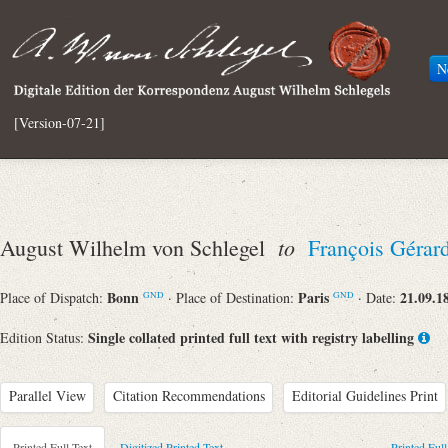
N
[Version-07-21]
to
August Wilhelm von Schlegel
François Gérar
Bonn
Paris
21.09.1
Place of Dispatch:
· Place of Destination:
· Date:
GND
GND
Single collated printed full text with registry labelling
Edition Status:
Parallel View
Citation Recommendations
Editorial Guidelines Print
Printed Full Text
Digitized Printed Text
Printed Full