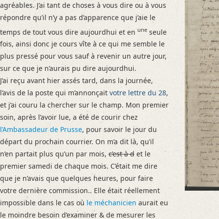
agréables. J’ai tant de choses à vous dire ou à vous
Number of Pages: 4S. auf Doppelbl., hs. m. U.
répondre qu’il n’y a pas d’apparence que j’aie le
Format: 22,9 x 18,2 cm
une
temps de tout vous dire aujourdhui et en
seule
Language
fois, ainsi donc je cours vîte à ce qui me semble le
French
plus pressé pour vous sauf à revenir un autre jour,
Sanskrit
sur ce que je n’aurais pu dire aujourdhui.
J’ai reçu avant hier assés tard, dans la journée,
Editors
l’avis de la poste qui m’annonçait
votre lettre du 28
,
Förtig, Christina
et j’ai couru la chercher sur le champ. Mon premier
Hanneder, Jürgen
soin, après l’avoir lue, a été de courir chez
Stieglitz, Clara
l’Ambassadeur de Prusse
, pour savoir le jour du
Varwig, Olivia
départ du prochain courrier. On m’a dit là, qu’il
n’en partait plus qu’un par mois,
c’est à d
et le
premier samedi de chaque mois. C’était me dire
que je n’avais que quelques heures, pour faire
votre dernière commission.. Elle était réellement
impossible dans le cas où
le méchanicien
aurait eu
le moindre besoin d’examiner & de mesurer les