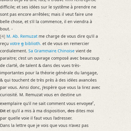
difficile; et ses idées sur le systême à prendre ne
sont pas encore arrêtées; mais il veut faire une
belle chose, et s’il la commence, il en viendra à
bout. -
[4]
M. Ab. Remuzat
me charge de vous dire qu’il a
reçu
votre
g
biblioth.
et de vous en remercier
cordialement.
Sa Grammaire Chinoise
vient de
paraitre; c’est un ouvrage composé avec beaucoup
de clarté, de talent & dans des vues très-
importantes pour la théorie générale du langage,
& qui touchent de très près à des idées avancées
par vous. Ainsi donc, j’espère que vous la lirez avec
curiosité. M. Remuzat vous en destine un
r
exemplaire qu’il ne sait comment vous envoye
z
,
Dit
et qu’il a mis à ma disposition,
des
dites moi
par quelle voie il faut vous l’adresser.
Dans la lettre que je vois que vous n’avez pas