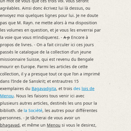
un mot de vous que ces trois vol. vous seront
agréables. Ainsi donc écrivez lui là dessus, ou
envoyez moi quelques lignes pour lui. Je ne doute
pas que M. Rayn. ne mette alors à ma disposition
les volumes en question, et je vous les enverrai par
la voie que vous m’indiquerez. -
A p
Encore à
propos de livres. - On a fait circuler ici ces jours
passés le catalogue de la collection d’un jeune
missionnaire Suisse, qui est revenu du Bengale
mourir en Europe. Parmi les articles de cette
collection, il y a presque tout ce que l’on a imprimé
dans l’Inde de Sanskrit; et entrautres 15
exemplaires du
Bagavadgita
, et trois
des
lois de
Menou
. Nous les faisons tous venir ici avec
plusieurs autres articles, destinés les uns pour la
biblioth. de
la Société
, les autres pour différentes
personnes. - Je tâcherai de vous avoir un
bhagavad
, et même un
Menou
si vous le desirez,