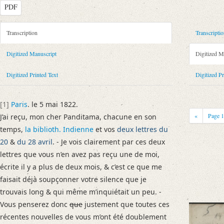
PDF
Metadata Concerning Header
Transcription
Transcripti
Sender: Claude C. Fauriel
Digitized Manuscript
Digitized M
Recipient: August Wilhelm von Schlegel
Place of Dispatch: Paris
GND
Digitized Printed Text
Digitized Pr
Place of Destination: Bonn
GND
Date: 05.05.1822
[1]
Paris
. le 5 mai 1822.
Notations: Da der Brief im Druck unvollständig wiedergegeben ist, wurd
«
Page
J’ai reçu, mon cher Panditama, chacune en son
Printed Text
temps,
la biblioth. Indienne
et vos
deux lettres du
Bibliography: Richert, Gertrud: Die Anfänge der romanischen Philologi
20
&
du 28 avril
. - Je vois clairement par ces deux
Incipit: „[1] Paris. le 5 mai 1822.
lettres que vous n’en avez pas reçu une de moi,
J’ai reçu, mon cher Panditama, chacune en son temps, la biblioth. Indienn
écrite il y a plus de deux mois, & c’est ce que me
faisait déjà soupçonner votre silence que je
Manuscript
trouvais long & qui même m’inquiétait un peu. -
Provider: Dresden, Sächsische Landesbibliothek - Staats- und Universitä
Vous penserez donc
que
justement que toutes ces
OAI Id: DE-1a-33563
récentes nouvelles de vous m’ont été doublement
Classification Number: Mscr.Dresd.e.90,XIX,Bd.8,Nr.14