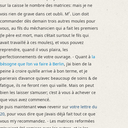
sur la caisse le nombre des matrices: mais je ne
r
vois rien de grave dans cet oubli. M
. Lion doit
commander dès demain trois autres moules pour
vous, au fils du méchanicien qui a fait les premiers
(le père est mort, mais c’était surtout le fils qui
avait travaillé à ces moules), et vous pouvez
reprendre, quand il vous plaira, les
perfectionnements de votre ouvrage. - Quant à
la
bèsogne que l’on va faire à
Berlin
, j’ai bien de la
peine à croire qu’elle arrive à bon terme, et je
parierais d’avance qu’avec beaucoup de soins & de
fatigue, ils ne feront rien qui vaille. Mais on peut
bien les laisser s’amuser; c’est à vous à achever ce
que vous avez commencé.
Je puis maintenant
vous
revenir sur
votre lettre du
20
, pour vous dire que j’avais déjà fait tout ce que
vous m’y recommandez. - Les matrices reformées