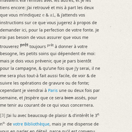
m’avaient été remises avec les autres, et je les
tiens encore: j’ai retrouvé et mis à part les deux
que vous m’indiquez
&
, & j’attends vos
e
ai
instructions sur ce que vous jugerez à propos de
demander ici, pour la perfection de votre fonte. Je
n’ai pas besoin de vous assurer que vous me
prêt
prêt
trouverez
toujours
à donner à votre
besogne, les petits soins qui dépendent de moi:
mais je dois vous prévenir, que je pars bientôt
pour la campagne, & qu’une fois que j’y serai, il ne
me sera plus tout-à fait aussi facile, de voir & de
suivre les opérations de gravure ou de fonte;
cependant je viendrai à
Paris
une ou deux fois par
semaine, et j’espère que ce sera
bien
assés, pour
me tenir au courant de ce qui vous concernera.
e.
[3]
J’ai lu avec beaucoup de plaisir & d’intérêt le 3
o.
n
de
votre Bibliothèque
, mais je me dispense de
vous en parler en détail, parce qu’il est convenu