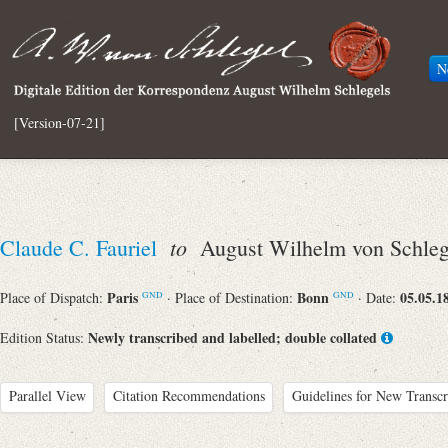
N
[Version-07-21]
to
Claude C. Fauriel
August Wilhelm von Schleg
Paris
Bonn
05.05.1
Place of Dispatch:
· Place of Destination:
· Date:
GND
GND
Newly transcribed and labelled; double collated
Edition Status:
Parallel View
Citation Recommendations
Guidelines for New Transcr