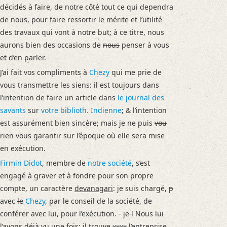
décidés à faire, de notre côté tout ce qui dependra
de nous, pour faire ressortir le mérite et l’utilité
des travaux qui vont à notre but; à ce titre, nous
aurons bien des occasions de
nous
penser à vous
et d’en parler.
J’ai fait vos compliments à
Chezy
qui me prie de
vous transmettre les siens: il est toujours dans
l’intention de faire un article dans
le journal des
savants
sur
votre biblioth. Indienne
; & l’intention
est assurément bien sincère; mais je ne puis
vou
rien vous garantir sur l’époque où elle sera mise
en exécution.
Firmin Didot
, membre de
notre société
, s’est
engagé à graver et à fondre pour son propre
compte, un caractère
devanagari
: je suis chargé,
p
avec
le
Chezy
, par le conseil de la société, de
conférer avec lui, pour l’exécution. -
je l
Nous
lui
l’avons déjà vu une fois; il trouve
xxxx
l’entreprise