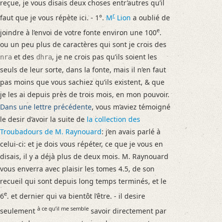
reçue, je vous disais deux choses entr’autres qu’il
r
faut que je vous répète ici. - 1°.
M
Lion
a oublié de
e
joindre à l’envoi de votre fonte environ une 100
.
ou un peu plus de caractères qui sont je crois des
et des
, je ne crois pas qu’ils soient les
nra
dhra
seuls de leur sorte, dans la fonte, mais il n’en faut
pas moins que vous sachiez qu’ils existent, & que
je les ai depuis près de trois mois, en mon pouvoir.
Dans une lettre précédente
, vous m’aviez témoigné
le desir d’avoir la suite de
la collection des
Troubadours de
M. Raynouard
: j’en avais parlé à
celui-ci: et je dois vous répéter, ce que je vous en
disais, il y a déjà plus de deux mois. M. Raynouard
vous enverra avec plaisir les tomes 4.5, de son
recueil qui sont depuis long temps terminés, et le
e
6
. et dernier qui va bientôt l’être. - il desire
à ce qu’il me semble
seulement
savoir directement par