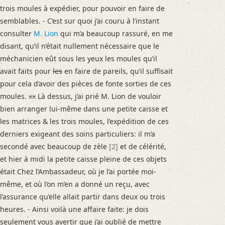
trois moules à expédier, pour pouvoir en faire de
semblables. - C’est sur quoi j’ai couru à l’instant
consulter
M. Lion
qui m’a beaucoup rassuré, en me
disant, qu’il n’était nullement nécessaire que le
méchanicien eût sous les yeux les moules qu’il
avait faits pour
les
en faire de pareils, qu’il suffisait
pour cela d’avoir des pièces de fonte sorties de ces
moules.
xx
Là dessus, j’ai prié M. Lion de vouloir
bien arranger lui-même dans une petite caisse et
les matrices & les trois moules, l’expédition de ces
derniers exigeant des soins particuliers: il m’a
secondé avec beaucoup de zèle
[2]
et de célérité,
et hier à midi la petite caisse pleine de ces objets
était Chez l’Ambassadeur, où je l’ai portée moi-
même, et où l’on m’en a donné un reçu, avec
l’assurance qu’elle allait partir dans deux ou trois
heures. - Ainsi voilà une affaire faite: je dois
seulement vous avertir que j’ai oublié de mettre