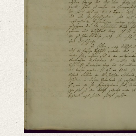
Language
German
Sanskrit
Editors
Bamberg, Claudia
Hanneder, Jürgen
Varwig, Olivia