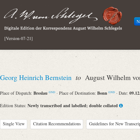
N
[Version-07-21]
to
Georg Heinrich Bernstein
August Wilhelm von
Breslau
Bonn
09.12
Place of Dispatch:
· Place of Destination:
· Date:
GND
GND
Newly transcribed and labelled; double collated
Edition Status:
Single View
Citation Recommendations
Guidelines for New Transcri