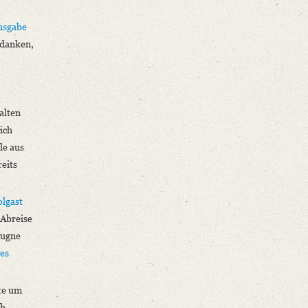
usgabe
 danken,
alten
ich
le aus
eits
lgast
r Abreise
äugne
es
tte um
ch