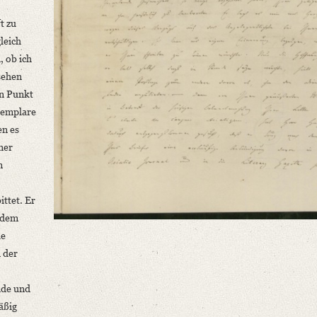
t zu
leich
, ob ich
sehen
en Punkt
xemplare
en es
ner
m
ittet.
Er
n dem
ie
n der
ende und
äßig