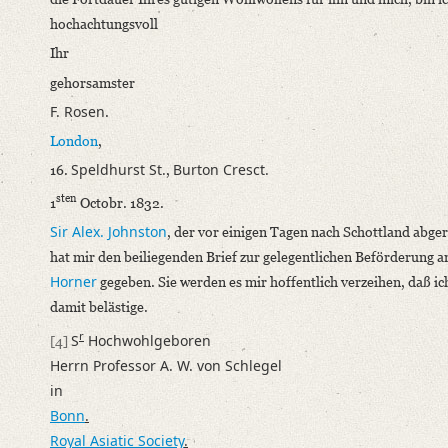
hochachtungsvoll
Ihr
gehorsamster
F. Rosen
.
London
,
Speldhurst St.
Burton Cresct.
16.
,
sten
1
Octobr. 1832.
Sir Alex. Johnston
, der vor einigen Tagen nach Schottland abgere
hat mir den beiliegenden Brief zur gelegentlichen Beförderung 
Horner
gegeben. Sie werden es mir hoffentlich verzeihen, daß ic
damit belästige.
r
S
Hochwohlgeboren
[4]
Herrn Professor A. W. von Schlegel
in
Bonn
.
Royal Asiatic Society
.