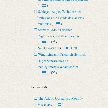
(
)
Schlegel, August Wilhelm von:
Réflexions sur lʼétude des langues
asiatiques
(
)
Stenzler, Adolf Friedrich:
Raghuvansa, Kálidásæ carmen
(
,
)
Sāṃkhya-Sūtra
(
,
GND
)
Windischmann, Friedrich Heinrich
Hugo: Sancara sive de
theologumensis vedanticorum
(
,
)
Journals
The Asiatic Journal and Monthly
Miscellany
(
)