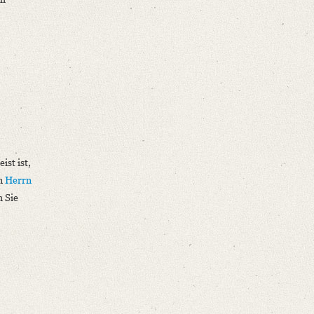
ist ist,
an
Herrn
h Sie