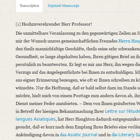
Metadata Concerning Header
Transcription
Digitized Manuscript
Sender: Friedrich August Rosen
Recipient: August Wilhelm von Schlegel
[1]
Hochzuverehrender Herr Professor!
Place of Dispatch: London
GND
Die unmittelbare Veranlassung zu den gegenwärtigen Zeilen an Si
Place of Destination: Bonn
GND
mir der Wunsch unsres gemeinschaftlichen Freundes
Herrn Hau
Date: 01.10.1832
den theils mannichfaltige Geschäfte, theils seine sehr schwanke
Gesundheit, so lange abgehalten haben, Ihren gütigen Brief an i
Manuscript
persönlich zu beantworten. Er legt es mir ans Herz, ihn wegen di
Provider: Dresden, Sächsische Landesbibliothek - Staats- und U
Verzugs auf das Angelegentlichste bei Ihnen zu entschuldigen. Ic
OAI Id: DE-611-35028
aus eigner Erinnerung bezeugen, wie oft er Ihnen schreiben zu 
Classification Number: Mscr.Dresd.e.90,XIX,Bd.18,Nr.118
wünschte. Nur die Hoffnung, daß er bald selbst dazu im Stande 
Number of Pages: 3 S. auf Doppelbl., hs. m. U. u. Adresse
möchte, hielt mich von einem Posttage zum andern davon ab, ih
Format: 23 x 19 cm
Dienst meiner Feder anzubieten. – Dem von Ihnen geäußerten 
Incipit: „[1] Hochzuverehrender Herr Professor!
Lettre sur lʼétud
in Betreff der hiesigen Bekanntmachung Ihrer
Die unmittelbare Veranlassung zu den gegenwärtigen Zeilen an 
langues Asiatiques
, hat Herr Haughton dadurch entgegenzu
Language
gesucht, daß er kurz nach dem Empfang Ihres Briefes eine vorläu
German
Asiatic Journal
Literary G
Ankündigung davon in
das
und in
die