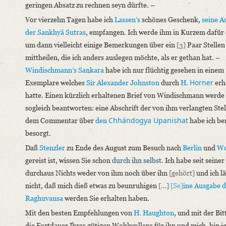
geringen Absatz zu rechnen seyn dürfte. –
Vor vierzehn Tagen habe ich
Lassen’s
schönes Geschenk,
seine A
der Sankhyā Sutras
, empfangen. Ich werde ihm in Kurzem dafür
um dann vielleicht einige Bemerkungen über ein
[3]
Paar Stellen
mittheilen, die ich anders auslegen möchte, als er gethan hat. –
Windischmann’s
Sankara
habe ich nur flüchtig gesehen in einem
Horner
Exemplare welches
Sir Alexander Johnston
durch
H.
erh
hatte. Einen kürzlich erhaltenen Brief von Windischmann werde 
sogleich beantworten: eine Abschrift der von ihm verlangten Stel
Chhándogya Upanishat
dem Commentar über
den
habe ich ber
besorgt.
Daß
Stenzler
zu Ende des August zum Besuch nach
Berlin
und
Wo
gereist ist, wissen Sie schon
durch ihn selbst
. Ich habe seit seine
durchaus Nichts weder von ihm noch über ihn
[gehört]
und ich l
nicht, daß mich dieß etwas zu beunruhigen
[…]
[Se]
ine Ausgabe d
Raghuvansa
werden Sie erhalten haben.
Mit den besten Empfehlungen von
H. Haughton
, und mit der Bi
die Fortdauer Ihres gütigen Wohlwollens für ihn und mich, bin i