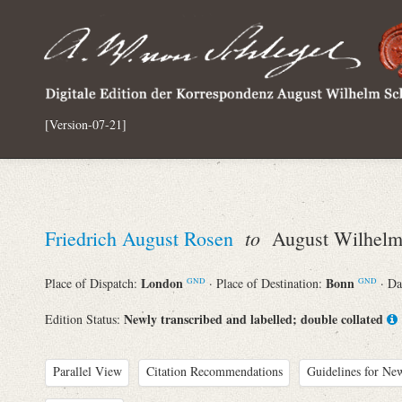
[Version-07-21]
to
Friedrich August Rosen
August Wilhelm 
London
Bonn
Place of Dispatch:
· Place of Destination:
· Da
GND
GND
Newly transcribed and labelled; double collated
Edition Status:
Parallel View
Citation Recommendations
Guidelines for New