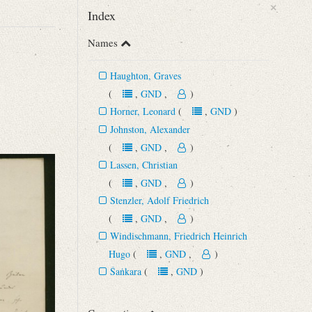
×
Index
Names
Haughton, Graves
(
,
GND
,
)
Horner, Leonard
(
,
GND
)
Johnston, Alexander
(
,
GND
,
)
Lassen, Christian
(
,
GND
,
)
Stenzler, Adolf Friedrich
(
,
GND
,
)
Windischmann, Friedrich Heinrich
Hugo
(
,
GND
,
)
Śaṅkara
(
,
GND
)