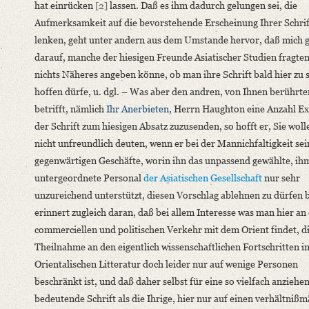
hat einrücken
[2]
lassen. Daß es ihm dadurch gelungen sei, die
Editors
Aufmerksamkeit auf die bevorstehende Erscheinung Ihrer Schrif
Bamberg, Claudia
lenken, geht unter andern aus dem Umstande hervor, daß mich g
Varwig, Olivia
darauf, manche der hiesigen Freunde Asiatischer Studien fragten
nichts Näheres angeben könne, ob man ihre Schrift bald hier zu 
hoffen dürfe, u. dgl. – Was aber den andren, von Ihnen berührt
betrifft, nämlich
Ihr Anerbieten
, Herrn Haughton eine Anzahl E
der Schrift zum hiesigen Absatz zuzusenden, so hofft er, Sie woll
nicht unfreundlich deuten, wenn er bei der Mannichfaltigkeit sei
gegenwärtigen Geschäfte, worin ihn das unpassend gewählte, ih
untergeordnete Personal
der Asiatischen Gesellschaft
nur sehr
unzureichend unterstützt, diesen Vorschlag ablehnen zu dürfen b
erinnert zugleich daran, daß bei allem Interesse was man hier a
commerciellen und politischen Verkehr mit dem Orient findet, d
Theilnahme an den eigentlich wissenschaftlichen Fortschritten i
Orientalischen Litteratur doch leider nur auf wenige Personen
beschränkt ist
, und daß daher selbst für eine so vielfach anzieh
bedeutende Schrift als die Ihrige, hier nur auf einen verhältnißm