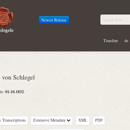
Newest Release
Timeline
de
von Schlegel
01.10.1832
te:
 Transcriptions
Extensive Metadata
XML
PDF