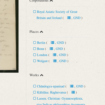
Corporations
Royal Asiatic Society of Great
Britain and Ireland
(
,
GND
)
Places
Berlin
(
,
GND
)
Bonn
(
,
GND
)
London
(
,
GND
)
Wolgast
(
,
GND
)
Works
Chāndogya-upaniṣad
(
,
GND
)
Kālidāsa: Raghuvansa
(
)
Lassen, Christian: Gymnosophista,
sive Indicae philosophiae documenta