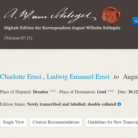
N
[Version-07-21]
to
Charlotte Ernst
,
Ludwig Emanuel Ernst
August
Dresden
Genf
30.12
Place of Dispatch:
· Place of Destination:
· Date:
GND
GND
Newly transcribed and labelled; double collated
Edition Status:
Single View
Citation Recommendations
Guidelines for New Transcri