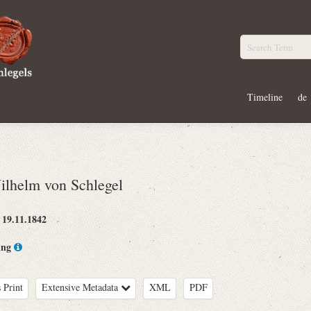
Timeline
de
lhelm von Schlegel
19.11.1842
:
ing
 Print
Extensive Metadata
XML
PDF