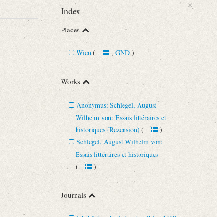
×
Index
Places
Wien
(
,
GND
)
Works
Anonymus: Schlegel, August
Wilhelm von: Essais littéraires et
.
historiques (Rezension)
(
)
Schlegel, August Wilhelm von:
Essais littéraires et historiques
(
)
Journals