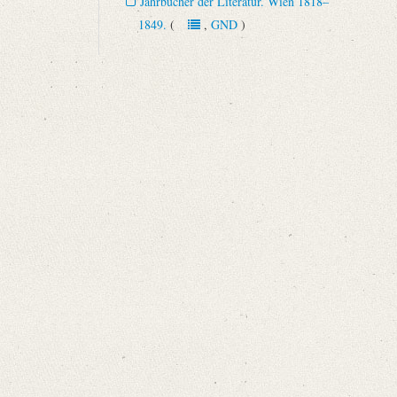
Jahrbücher der Literatur. Wien 1818–
1849.
(
,
GND
)