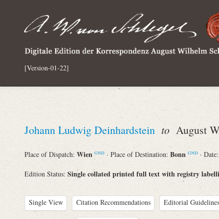
[Version-01-22]
to
Johann Ludwig Deinhardstein
August Wi
Wien
Bonn
Place of Dispatch:
· Place of Destination:
· Date
GND
GND
Single collated printed full text with registry labell
Edition Status:
Single View
Citation Recommendations
Editorial Guidelines