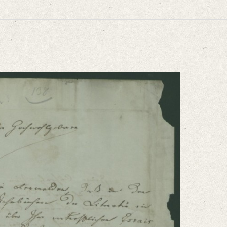
niversitätsbibliothek
ammelt und erläutert durch Josef Körner. Bd. 1. Zürich u.a. 1930, S. 590‒591
ein Aufsatz über Ihre vortrefflichen Essais erscheinen wird. Ich [...]“
niversitätsbibliothek