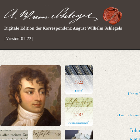
[Version-01-22]
5322
*
Briefe
Henry 
2487
Friedrich von
*
Neutranskriptionen
Joh
Augus