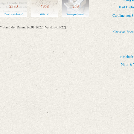
2380
4958
759
Karl Diet
*
*
*
Drucke mit Index
Volltexte
Korrespondenten
Caroline von S
* Stand der Daten: 26.01.2022 [Version-01-22]
Christian Frie
Elisabet
Mohr & W