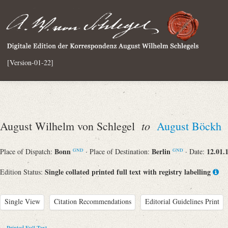
[Version-01-22]
to
August Wilhelm von Schlegel
August Böckh
Bonn
Berlin
12.01.
Place of Dispatch:
· Place of Destination:
· Date:
GND
GND
Single collated printed full text with registry labelling
Edition Status:
Single View
Citation Recommendations
Editorial Guidelines Print
Printed Full Text