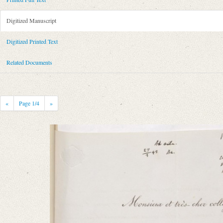
Metadata Concerning Header
Sender: August Wilhelm von Schlegel
Digitized Manuscript
Recipient: August Böckh
Place of Dispatch: Bonn
GND
Digitized Printed Text
Place of Destination: Berlin
GND
Related Documents
Date: 12.01.1843
Notations: Empfangsort erschlossen.
Printed Text
«
Page
1
/4
»
Provider: Dresden, Sächsische Landesbibliothek - Staats- und Universitä
OAI Id: 343347008
Bibliography: Briefe von und an August Wilhelm Schlegel. Gesammelt un
Incipit: „[1] Monsieur et très-cher collègue,
Votre lettre datée du 11 déc. a été fort retardée dans lʼexpédition: je ne l
Manuscript
Provider: Berlin, Archiv der Berlin-Brandenburgischen Akademie der W
Classification Number: VII, 61 Bl.68-69
Number of Pages: 2 S., hs. m. U.