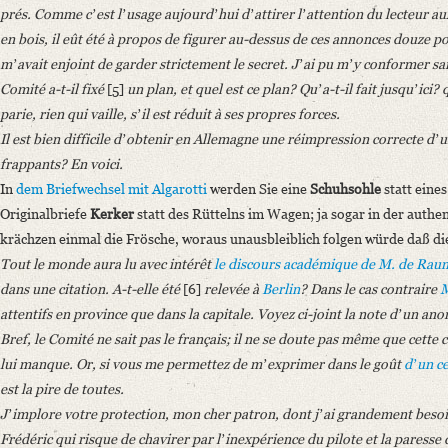
prés. Comme cʼest lʼusage aujourdʼhui dʼattirer lʼattention du lecteur aux
en bois, il eût été à propos de figurer au-dessus de ces annonces douze p
mʼavait enjoint de garder strictement le secret. Jʼai pu mʼy conformer sans
Comité a-t-il fixé
[5]
un plan, et quel est ce plan? Quʼa-t-il fait jusquʼici? 
parie, rien qui vaille, sʼil est réduit à ses propres forces.
Il est bien difficile dʼobtenir en Allemagne une réimpression correcte dʼ
frappants? En voici.
In
dem Briefwechsel mit
Algarotti
werden Sie eine
Schuhsohle
statt eine
Originalbriefe
Kerker
statt des Rüttelns im Wagen; ja sogar in der auth
krächzen einmal die Frösche, woraus unausbleiblich folgen würde daß d
Tout le monde aura lu avec intérêt
le discours académique
de M. de Rau
dans une citation. A-t-elle été
[6]
relevée à
Berlin
? Dans le cas contraire
M
attentifs en province que dans la capitale. Voyez ci-joint la note dʼun an
Bref, le Comité ne sait pas le français; il ne se doute pas même que cett
lui manque. Or, si vous me permettez de mʼexprimer dans le goût
dʼun c
est la pire de toutes.
Jʼimplore votre protection, mon cher patron, dont jʼai grandement besoin
Frédéric qui risque de chavirer par lʼinexpérience du pilote et la paresse 