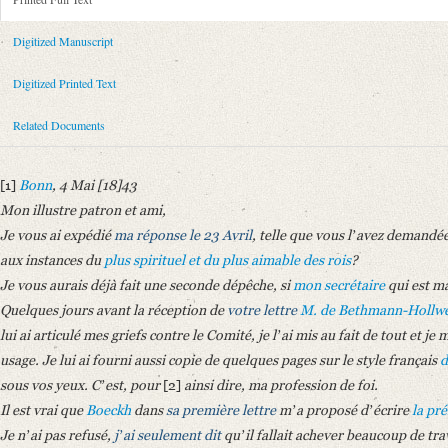
Metadata Concerning Header
Sender: August Wilhelm von Schlegel
Digitized Manuscript
Recipient: Alexander von Humboldt
Place of Dispatch: Bonn
GND
Digitized Printed Text
Place of Destination: Berlin
GND
Related Documents
Date: 04.05.1843
Notations: Abschrift. Empfangsort erschlossen.
[1]
Bonn
, 4 Mai [18]43
Printed Text
Mon illustre patron et ami,
Provider: Dresden, Sächsische Landesbibliothek - Staats- und Universitä
Je vous ai expédié
ma réponse le 23 Avril
, telle que vous lʼavez demand
OAI Id: 343347008
aux instances du
plus spirituel et du plus aimable des rois
?
Bibliography: Briefe von und an August Wilhelm Schlegel. Gesammelt un
Je vous aurais déjà fait une seconde dépêche, si
mon secrétaire
qui est ma
Incipit: „[1] Bonn, 4 Mai [18]43
Quelques jours avant la réception de
votre lettre
M. de Bethmann-Hollw
Mon illustre patron et ami,
lui ai articulé mes griefs contre le Comité, je lʼai mis au fait de tout et je
Je vous ai expédié ma réponse le 23 Avril, telle que vous lʼavez [...]“
usage. Je lui ai fourni aussi copie de quelques pages sur le style français
d
Manuscript
sous vos yeux. Cʼest, pour
[2]
ainsi dire, ma profession de foi.
Provider: Dresden, Sächsische Landesbibliothek - Staats- und Universitä
Il est vrai que
Boeckh
dans
sa première lettre
mʼa proposé dʼécrire
la pré
OAI Id: id-512528756
Je nʼai pas refusé,
jʼai seulement dit
quʼil fallait achever beaucoup de tr