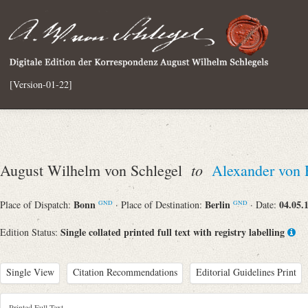
[Version-01-22]
to
August Wilhelm von Schlegel
Alexander von
Bonn
Berlin
04.05.
Place of Dispatch:
· Place of Destination:
· Date:
GND
GND
Single collated printed full text with registry labelling
Edition Status:
Single View
Citation Recommendations
Editorial Guidelines Print
Printed Full Text