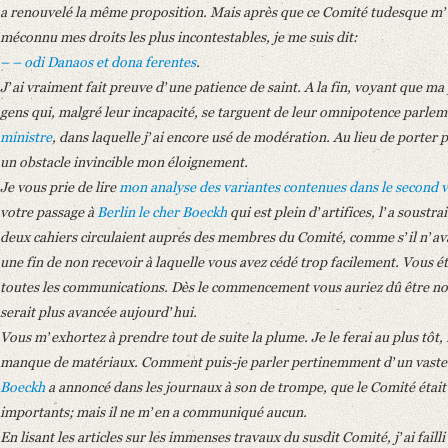
Classification Number: Mscr.Dresd.e.90,LXXV,Nr.3b(3a-b)
a renouvelé la même proposition. Mais après que ce Comité tudesque mʼeu
Number of Pages: 6 S. m. U.
méconnu mes droits les plus incontestables, je me suis dit:
– – odi Danaos et dona ferentes
.
Language
Jʼai vraiment fait preuve dʼune patience de saint. A la fin, voyant que ma p
French
gens qui, malgré leur incapacité, se targuent de leur omnipotence parleme
German
ministre
, dans laquelle jʼai encore usé de modération. Au lieu de porter 
un obstacle invincible mon éloignement.
Je vous prie de lire
mon analyse des variantes contenues dans le second
votre passage à
Berlin
le cher Boeckh
qui est plein dʼartifices, lʼa soustr
deux cahiers circulaient auprés des membres du Comité, comme sʼil nʼavait 
une fin de non recevoir à laquelle vous avez cédé trop facilement. Vous 
toutes les communications. Dès le commencement vous auriez dû être nom
serait plus avancée aujourdʼhui.
Vous mʼexhortez à prendre tout de suite la plume. Je le ferai au plus tôt
manque de matériaux. Comment puis-je parler pertinemment dʼun vaste rec
Boeckh
a annoncé dans les journaux à son de trompe, que le Comité était 
importants; mais il ne mʼen a communiqué aucun.
En lisant les articles sur les immenses travaux du susdit Comité, jʼai failli