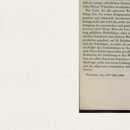
Language
German