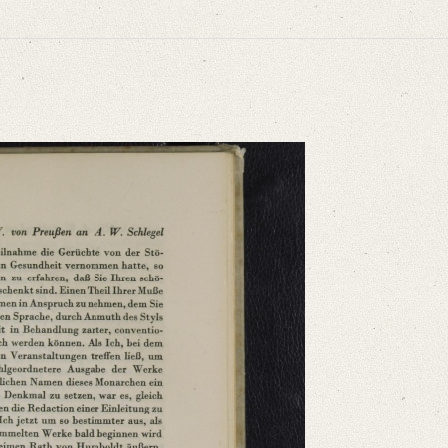
niversitätsbibliothek
ammelt und erläutert durch Josef Körner. Bd. 1. Zürich u.a. 1930, S. 603.
hte von der Störung Ihrer bisher so wohl erhaltenen Gesundheit vernommen hatte
niversitätsbibliothek