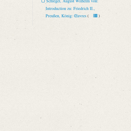
Schlegel, August Wilhelm von:
Introduction zu: Friedrich II.,
Preußen, König: Œuvres
(
)