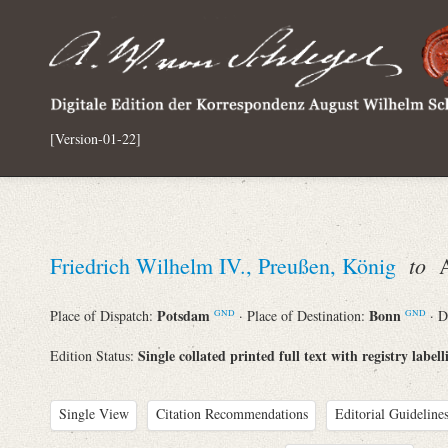
[Version-01-22]
to
Friedrich Wilhelm IV., Preußen, König
Au
Potsdam
Bonn
Place of Dispatch:
· Place of Destination:
· D
GND
GND
Single collated printed full text with registry labell
Edition Status:
Single View
Citation Recommendations
Editorial Guidelines