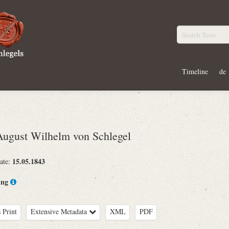
Timeline
de
gust Wilhelm von Schlegel
15.05.1843
ate:
ing
 Print
Extensive Metadata
XML
PDF