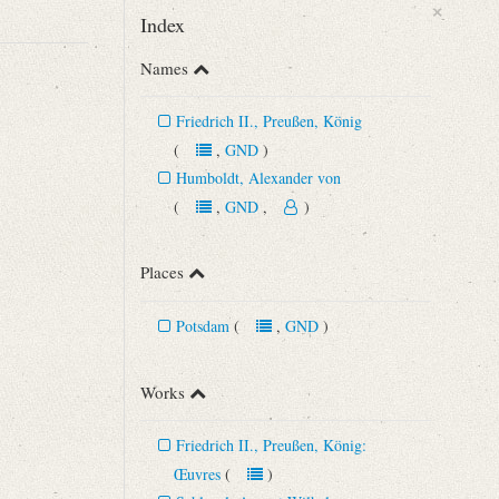
×
Index
Names
Friedrich II., Preußen, König
(
,
GND
)
Humboldt, Alexander von
(
,
GND
,
)
Places
, so ist [...]“
Potsdam
(
,
GND
)
Works
Friedrich II., Preußen, König:
Œuvres
(
)