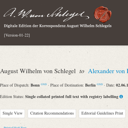
[Version-01-22]
to
August Wilhelm von Schlegel
Alexander von
Bonn
Berlin
02.06.
Place of Dispatch:
· Place of Destination:
· Date:
GND
GND
Single collated printed full text with registry labelling
Edition Status:
Single View
Citation Recommendations
Editorial Guidelines Print
Printed Full Text