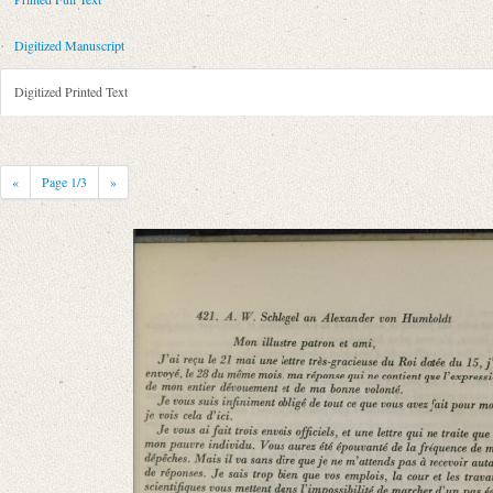
Metadata Concerning Header
Sender: August Wilhelm von Schlegel
Digitized Manuscript
Recipient: Alexander von Humboldt
Place of Dispatch: Bonn
GND
Digitized Printed Text
Place of Destination: Berlin
GND
Date: 02.06.1843
Notations: Konzept. Empfangsort erschlossen.
«
Page
1
/3
»
Printed Text
Provider: Dresden, Sächsische Landesbibliothek - Staats- und Universitä
OAI Id: 343347008
Bibliography: Briefe von und an August Wilhelm Schlegel. Gesammelt un
Incipit: „[1] Mon illustre patron et ami,
Jʼai reçu le 21 mai une lettre très-gracieuse du Roi datée du 15, jʼai envo
Manuscript
Provider: Dresden, Sächsische Landesbibliothek - Staats- und Universitä
OAI Id: id-512528756
Classification Number: Mscr.Dresd.e.90,LXXV,Nr.3b(5)