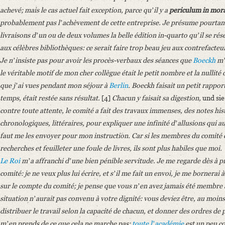
Number of Pages: 11 S., o. U. (ab S. 2 von anderer Hand)
achevé; mais le cas actuel fait exception, parce quʼil y a
periculum in mor
Language
probablement pas lʼachèvement de cette entreprise. Je présume pourta
French
livraisons dʼun ou de deux volumes la belle édition in-quarto quʼil se ré
aux célèbres bibliothèques: ce serait faire trop beau jeu aux contrefacteu
Je nʼinsiste pas pour avoir les procès-verbaux des séances que
Boeckh
mʼa
le véritable motif de mon cher collègue était le petit nombre et la nullité d
que jʼai vues pendant mon séjour à
Berlin
. Boeckh faisait un petit rappor
temps, était restée sans résultat.
[4]
Chacun y faisait sa digestion,
und sie
contre toute attente, le comité a fait des travaux immenses, des notes h
chronologiques, littéraires, pour expliquer une infinité dʼallusions qui a
faut me les envoyer pour mon instruction. Car si les membres du comité 
recherches et feuilleter une foule de livres, ils sont plus habiles que moi.
Le Roi
mʼa affranchi dʼune bien pénible servitude. Je me regarde dès à
comité: je ne veux plus lui écrire, et sʼil me fait un envoi, je me bornerai
sur le compte du comité; je pense que vous nʼen avez jamais été membre 
situation nʼaurait pas convenu à votre dignité: vous deviez être, au moins
distribuer le travail selon la capacité de chacun, et donner des ordres de p
mʼen prends de ce que cela ne marche pas:
toute lʼacadémie
est un peu c