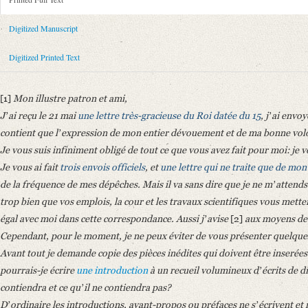
Metadata Concerning Header
Sender: August Wilhelm von Schlegel
Digitized Manuscript
Recipient: Alexander von Humboldt
Place of Dispatch: Bonn
GND
Digitized Printed Text
Place of Destination: Berlin
GND
Date: 02.06.1843
[1]
Mon illustre patron et ami,
Notations: Konzept. Empfangsort erschlossen.
Jʼai reçu le 21 mai
une lettre très-gracieuse
du Roi
datée du 15
, jʼai envo
Printed Text
contient que lʼexpression de mon entier dévouement et de ma bonne vol
Provider: Dresden, Sächsische Landesbibliothek - Staats- und Universitä
Je vous suis infiniment obligé de tout ce que vous avez fait pour moi: je vo
OAI Id: 343347008
Je vous ai fait
trois
envois officiels
, et
une lettre qui ne traite que de mon
Bibliography: Briefe von und an August Wilhelm Schlegel. Gesammelt un
de la fréquence de mes dépêches. Mais il va sans dire que je ne mʼattends 
Incipit: „[1] Mon illustre patron et ami,
trop bien que vos emplois, la cour et les travaux scientifiques vous mett
Jʼai reçu le 21 mai une lettre très-gracieuse du Roi datée du 15, jʼai envo
égal avec moi dans cette correspondance. Aussi jʼavise
[2]
aux moyens de 
Cependant, pour le moment, je ne peux éviter de vous présenter quelques
Manuscript
Avant tout je demande copie des pièces inédites qui doivent être inserée
Provider: Dresden, Sächsische Landesbibliothek - Staats- und Universitä
pourrais-je écrire
une introduction
à un recueil volumineux dʼécrits de di
OAI Id: id-512528756
contiendra et ce quʼil ne contiendra pas?
Classification Number: Mscr.Dresd.e.90,LXXV,Nr.3b(5)
Dʼordinaire les introductions, avant-propos ou préfaces ne sʼécrivent et 