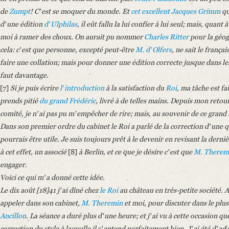
de
Zumpt
! Cʼest se moquer du monde. Et
cet excellent Jacques Grimm
qu
dʼune édition
dʼUlphilas
, il eût fallu la lui confier à lui seul; mais, quant
moi à ramer des choux. On aurait pu nommer
Charles Ritter
pour la géogr
cela: cʼest que personne, excepté peut-être
M. dʼOlfers
, ne sait le françai
faire une collation; mais pour donner une édition correcte jusque dans le
faut davantage.
[7]
Si je puis écrire
lʼintroduction
à la satisfaction du
Roi
, ma tâche est f
prends pitié
du grand Frédéric
, livré à de telles mains. Depuis mon retou
comité, je nʼai pas pu mʼempêcher de rire; mais, au souvenir de ce gran
Dans son premier ordre du cabinet le Roi a parlé de la correction dʼune qua
pourrais être utile. Je suis toujours prêt à le devenir en revisant la derni
à cet effet, un associé
[8]
à Berlin, et ce que je désire cʼest que
M. Therem
engager.
Voici ce qui mʼa donné cette idée.
Le dix août [18]41 jʼai dîné chez
le Roi
au château en très-petite société. A
appeler dans son cabinet,
M. Theremin
et moi, pour discuter dans le plus
Ancillon
. La séance a duré plus dʼune heure; et jʼai vu à cette occasion q
correction du style à laquelle il sʼentend parfaitement bien. Jʼai été dʼac
[