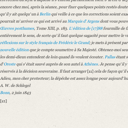
encore chez moi, après la séance, pour fixer quelques points restés douteu
quʼil y ait quelquʼun à
Berlin
qui veille à ce que les corrections soient ex
pourrait mʼarriver ce qui est arrivé au
Marquis dʼArgens
dont vous pouve
Œuvres posthumes
, Tome XIII, p. 183.
Lʼédition de [17]88
fourmille de f
entièrement le sens, de sorte quʼil faut quelque sagacité pour mettre le v
réflexions sur le style français de
Frédéric le Grand
; je mets à présent par
nouvelle édition
que je compte soumettre à Sa Majesté. Obtenez-moi seul
les demi-dieux entendent de loin quand ils veulent écouter.
Pallas
étant s
dʼ
Oreste
qui sʼétait sauvé auprès de son autel à
Athènes
. Je pense quʼil y
réservés à la décision souveraine. Il faut arranger
[11]
cela de façon quʼil
Adieu, mon cher protecteur; la dépêche est assez longue pour aujourdʼhui
A. W. de Schlegel
Bonn
, 2 juin 1843
[12]