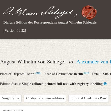
[Version-01-22]
to
August Wilhelm von Schlegel
Alexander von
Bonn
Berlin
02.06.
Place of Dispatch:
· Place of Destination:
· Date:
GND
GND
Single collated printed full text with registry labelling
Edition Status:
Single View
Citation Recommendations
Editorial Guidelines Print
Printed Full Text