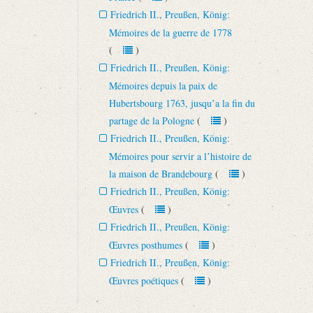
Friedrich II., Preußen, König:
Mémoires de la guerre de 1778
(
)
Friedrich II., Preußen, König:
Mémoires depuis la paix de
Hubertsbourg 1763, jusquʼa la fin du
partage de la Pologne
(
)
Friedrich II., Preußen, König:
Mémoires pour servir a lʼhistoire de
la maison de Brandebourg
(
)
Friedrich II., Preußen, König:
Œuvres
(
)
Friedrich II., Preußen, König:
Œuvres posthumes
(
)
Friedrich II., Preußen, König:
Œuvres poétiques
(
)