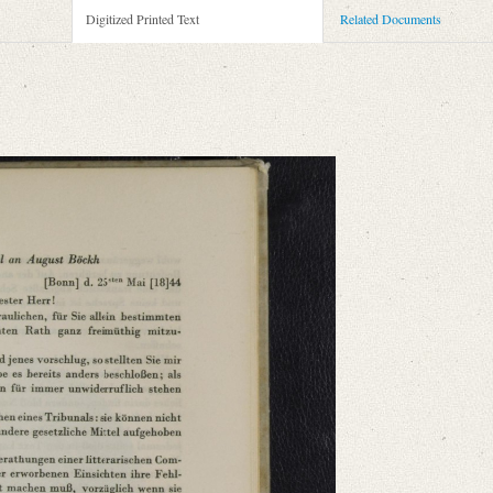
Digitized Printed Text
Related Documents
niversitätsbibliothek
ammelt und erläutert durch Josef Körner. Bd. 1. Zürich u.a. 1930, S. 615‒618
timmten Briefe Ihnen meinen wohlgemeynten [...]“
mie der Wissenschaften