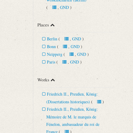
(
,
GND
)
Places
Berlin
(
,
GND
)
Bonn
(
,
GND
)
Neipperg
(
,
GND
)
Paris
(
,
GND
)
Works
Friedrich II., Preußen, König:
(Dissertations historiques)
(
)
Friedrich II., Preußen, König:
Mémoire de M. le marquis de
Fénelon, ambassadeur du roi de
France
(
)