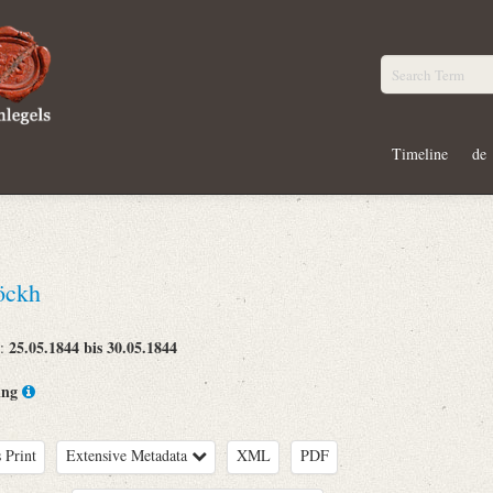
Timeline
de
öckh
25.05.1844 bis 30.05.1844
e:
ing
 Print
Extensive Metadata
XML
PDF