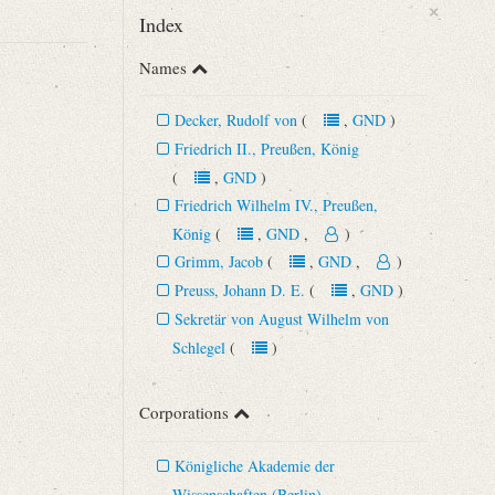
×
Index
Names
Decker, Rudolf von
(
,
GND
)
Friedrich II., Preußen, König
(
,
GND
)
Friedrich Wilhelm IV., Preußen,
König
(
,
GND
,
)
Grimm, Jacob
(
,
GND
,
)
Preuss, Johann D. E.
(
,
GND
)
.
Sekretär von August Wilhelm von
Schlegel
(
)
Corporations
Königliche Akademie der
Wissenschaften (Berlin)