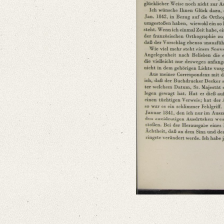
Number of Pages: 5 S., hs. m. U.
Language
German