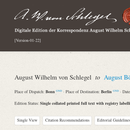
[Version-01-22]
to
August Wilhelm von Schlegel
August B
Bonn
Berlin
Place of Dispatch:
· Place of Destination:
· Dat
GND
GND
Single collated printed full text with registry labell
Edition Status:
Single View
Citation Recommendations
Editorial Guidelines