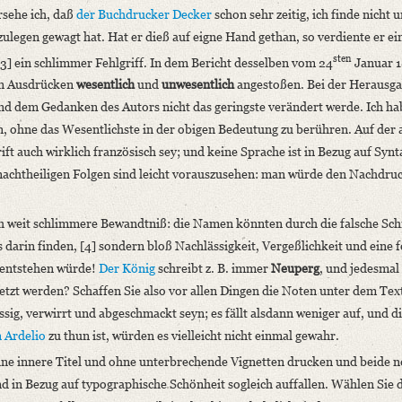
sehe ich, daß
der Buchdrucker Decker
schon sehr zeitig, ich finde nicht 
ulegen gewagt hat. Hat er dieß auf eigne Hand gethan, so verdiente er ei
sten
[3] ein schlimmer Fehlgriff. In dem Bericht desselben vom 24
Januar 1
gen Ausdrücken
wesentlich
und
unwesentlich
angestoßen. Bei der Herausga
und dem Gedanken des Autors nicht das geringste verändert werde. Ich ha
 ohne das Wesentlichste in der obigen Bedeutung zu berühren. Auf der
rift auch wirklich französisch sey; und
keine Sprache ist in Bezug auf Synt
 nachtheiligen Folgen sind leicht vorauszusehen: man würde den Nachdru
ch weit schlimmere Bewandtniß: die Namen könnten durch die falsche Sc
darin finden, [4] sondern bloß Nachlässigkeit, Vergeßlichkeit und eine f
 entstehen würde!
Der König
schreibt z. B. immer
Neuperg
, und jedesmal 
etzt werden? Schaffen Sie also vor allen Dingen die Noten unter dem Tex
ssig, verwirrt und abgeschmackt seyn; es fällt alsdann weniger auf, und d
n Ardelio
zu thun ist, würden es vielleicht nicht einmal gewahr.
ne innere Titel und ohne unterbrechende Vignetten drucken und beide 
d in Bezug auf typographische Schönheit sogleich auffallen. Wählen Sie 