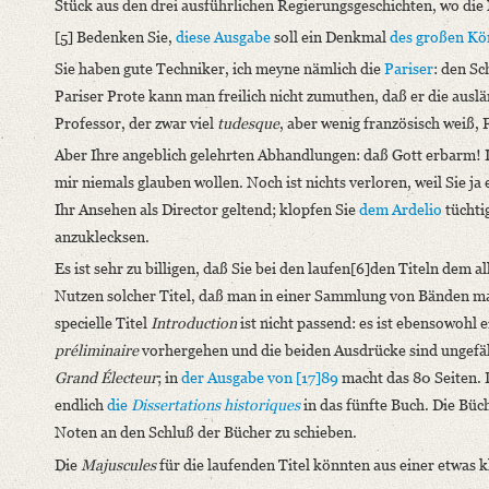
Stück aus den drei ausführlichen Regierungsgeschichten, wo die 
[5] Bedenken Sie,
diese Ausgabe
soll ein Denkmal
des großen Kö
Sie haben gute Techniker, ich meyne nämlich die
Pariser
: den Sc
Pariser Prote kann man freilich nicht zumuthen, daß er die ausl
Professor, der zwar viel
tudesque
, aber wenig französisch weiß, F
Aber Ihre angeblich gelehrten Abhandlungen: daß Gott erbarm! Ic
mir niemals glauben wollen. Noch ist nichts verloren, weil Sie 
Ihr Ansehen als Director geltend; klopfen Sie
dem Ardelio
tüchtig
anzuklecksen.
Es ist sehr zu billigen, daß Sie bei den laufen[6]den Titeln dem
Nutzen solcher Titel, daß man in einer Sammlung von Bänden mann
specielle Titel
Introduction
ist nicht passend: es ist ebensowohl 
préliminaire
vorhergehen und die beiden Ausdrücke sind ungefäh
Grand Électeur
; in
der Ausgabe von [17]89
macht das 80 Seiten. 
endlich
die
Dissertations historiques
in das fünfte Buch. Die Büc
Noten an den Schluß der Bücher zu schieben.
Die
Majuscules
für die laufenden Titel könnten aus einer etwas