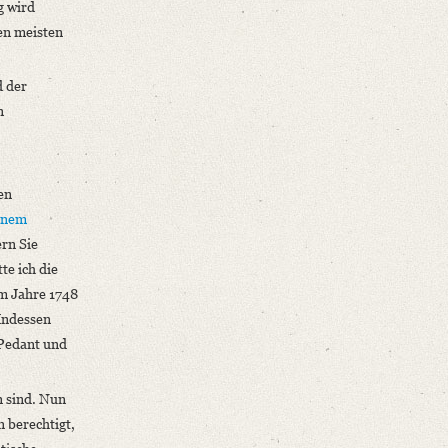
g wird
en meisten
d der
n
en
]nem
ern Sie
te ich die
 Jahre 1748
Indessen
 Pedant und
n sind. Nun
 berechtigt,