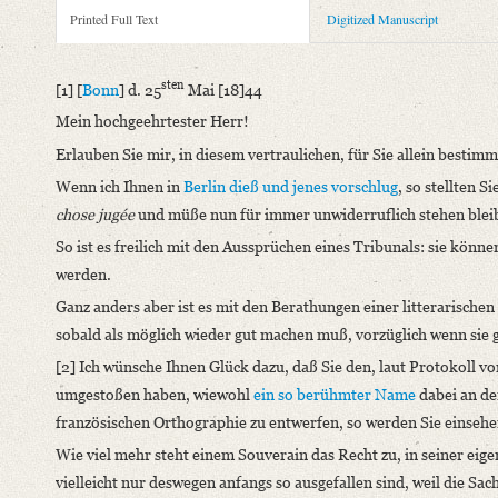
Metadata Concerning Header
Printed Full Text
Digitized Manuscript
Sender: August Wilhelm von Schlegel
Recipient: August Böckh
sten
[1] [
Bonn
] d. 25
Mai [18]44
Place of Dispatch: Bonn
GND
Mein hochgeehrtester Herr!
Place of Destination: Berlin
GND
Erlauben Sie mir, in diesem vertraulichen, für Sie allein best
Date: 25.05.1844 bis 30.05.1844
Wenn ich Ihnen in
Berlin
dieß und jenes vorschlug
, so stellten 
Notations: Empfangsort erschlossen.
chose jugée
und müße nun für immer unwiderruflich stehen blei
Printed Text
So ist es freilich mit den Aussprüchen eines Tribunals: sie könn
Provider: Dresden, Sächsische Landesbibliothek - Staats- und U
werden.
OAI Id: 343347008
Ganz anders aber ist es mit den Berathungen einer litterarisch
Bibliography: Briefe von und an August Wilhelm Schlegel. Ges
sobald als möglich wieder gut machen muß, vorzüglich wenn sie
Incipit: „[1] [Bonn] d. 25sten Mai [18]44
[2] Ich wünsche Ihnen Glück dazu, daß Sie den, laut Protokoll v
Mein hochgeehrtester Herr!
umgestoßen haben, wiewohl
ein so berühmter Name
dabei an de
Erlauben Sie mir, in diesem vertraulichen, für Sie allein bes
französischen Orthographie zu entwerfen, so werden Sie einsehe
Manuscript
Wie viel mehr steht einem Souverain das Recht zu, in seiner eige
Provider: Berlin, Archiv der Berlin-Brandenburgischen Akade
vielleicht nur deswegen anfangs so ausgefallen sind, weil die Sa
Classification Number: VII, 62 Bl. 140-144