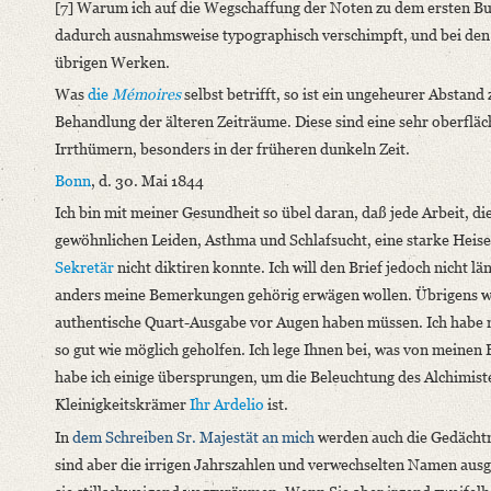
[7] Warum ich auf die Wegschaffung der Noten zu dem ersten Buc
dadurch ausnahmsweise typographisch verschimpft, und bei den 
übrigen Werken.
Was
die
Mémoires
selbst betrifft, so ist ein ungeheurer Abstan
Behandlung der älteren Zeiträume. Diese sind eine sehr oberflächl
Irrthümern, besonders in der früheren dunkeln Zeit.
Bonn
, d. 30. Mai 1844
Ich bin mit meiner Gesundheit so übel daran, daß jede Arbeit, 
gewöhnlichen Leiden, Asthma und Schlafsucht, eine starke Heise
Sekretär
nicht diktiren konnte. Ich will den Brief jedoch nicht 
anders meine Bemerkungen gehörig erwägen wollen. Übrigens war 
authentische Quart-Ausgabe vor Augen haben müssen. Ich habe
so gut wie möglich geholfen. Ich lege Ihnen bei, was von meine
habe ich einige übersprungen, um die Beleuchtung des Alchimist
Kleinigkeitskrämer
Ihr Ardelio
ist.
In
dem Schreiben
Sr. Majestät
an mich
werden auch die Gedächtn
sind aber die irrigen Jahrszahlen und verwechselten Namen ausg