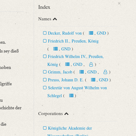
×
Index
Names
Decker, Rudolf von
(
,
GND
)
Friedrich II., Preußen, König
len.
(
,
GND
)
ls sey dieß
Friedrich Wilhelm IV., Preußen,
König
(
,
GND
,
)
ehoben
Grimm, Jacob
(
,
GND
,
)
Preuss, Johann D. E.
(
,
GND
)
lgriffe
.
Sekretär von August Wilhelm von
Schlegel
(
)
zu
schichte der
Corporations
 die
Königliche Akademie der
Wissenschaften (Berlin)