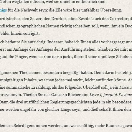
Noten wegfallen müssen, weil sie ohnehin entbehrlich sind.
nigs
für die Nachwelt seyn: die Eile wäre hier unfehlbar Übereilung.
hriftstecher, den Setzer, den Drucker, ohne Zweifel auch den Corrector;
ändischen geographischen Namen richtig schreiben soll, wenn ihm ein Doc
ehler hinein corrigirt.
h bedaure Sie aufrichtig. Indessen habe ich Ihnen alles vorhergesagt un
ja erst am Anfange des Anfanges der Ausführung stehen. Glauben Sie mir: 
 auf die Finger, wenn es ihm darin juckt, überall seine unnützen Scholien
 allgemeinen Theile einen besondern beigefügt haben. Denn darin besteht j
igfaltigen Inhalts, was man jedes mal sucht, leicht auffinden könne. Ab
eine summarische Erzählung, als das folgende. Überdieß soll ja ein
Discou
r synonym. Theilen Sie das Ganze in Bücher ein:
Livre I, jusquʼà‚ lʼavè
Dann die drei ausführlichen Regierungsgeschichten jede in ein besondere
her werden ungefähr von gleicher Länge seyn, und dieß schafft Ihnen den 
 kleinern Schrift genommen werden, um wo es nöthig, mehr Raum zu gewi