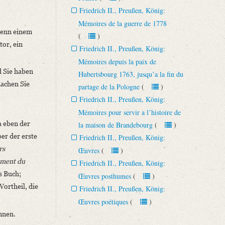
Friedrich II., Preußen, König:
Mémoires de la guerre de 1778
 denn einem
(
)
tor, ein
Friedrich II., Preußen, König:
Mémoires depuis la paix de
d Sie haben
Hubertsbourg 1763, jusquʼa la fin du
machen Sie
partage de la Pologne
(
)
Friedrich II., Preußen, König:
Mémoires pour servir a lʼhistoire de
a eben der
la maison de Brandebourg
(
)
er der erste
Friedrich II., Preußen, König:
rs
Œuvres
(
)
nement du
Friedrich II., Preußen, König:
s Buch;
Œuvres posthumes
(
)
Vortheil, die
Friedrich II., Preußen, König:
Œuvres poétiques
(
)
nnen.