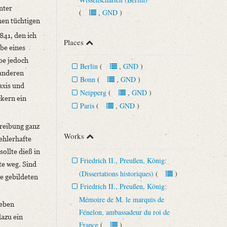
unter
(
,
GND
)
nen tüchtigen
841, den ich
Places
be eines
be jedoch
Berlin
(
,
GND
)
 anderen
Bonn
(
,
GND
)
axis und
Neipperg
(
,
GND
)
ckern ein
Paris
(
,
GND
)
hreibung ganz
Works
ehlerhafte
sollte dieß in
Friedrich II., Preußen, König:
te weg. Sind
(Dissertations historiques)
(
)
ie gebildeten
Friedrich II., Preußen, König:
Mémoire de M. le marquis de
neben
Fénelon, ambassadeur du roi de
dazu ein
France
(
)