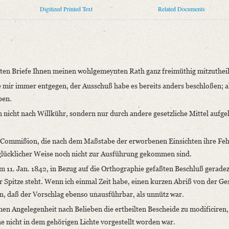
Digitized Printed Text
Related Documents
immten Briefe Ihnen meinen wohlgemeynten Rath ganz freimüthig mitzuthei
Sie mir immer entgegen, der Ausschuß habe es bereits anders beschloßen; a
ben.
en nicht nach Willkühr, sondern nur durch andere gesetzliche Mittel aufg
niversitätsbibliothek
en Commißion, die nach dem Maßstabe der erworbenen Einsichten ihre Feh
ammelt und erläutert durch Josef Körner. Bd. 1. Zürich u.a. 1930, S. 615‒618
 glücklicher Weise noch nicht zur Ausführung gekommen sind.
om 11. Jan. 1842, in Bezug auf die Orthographie gefaßten Beschluß gerade
r Spitze steht. Wenn ich einmal Zeit habe, einen kurzen Abriß von der Ge
timmten Briefe Ihnen meinen wohlgemeynten [...]“
n, daß der Vorschlag ebenso unausführbar, als unnütz war.
nen Angelegenheit nach Belieben die ertheilten Bescheide zu modificiren,
mie der Wissenschaften
che nicht in dem gehörigen Lichte vorgestellt worden war.