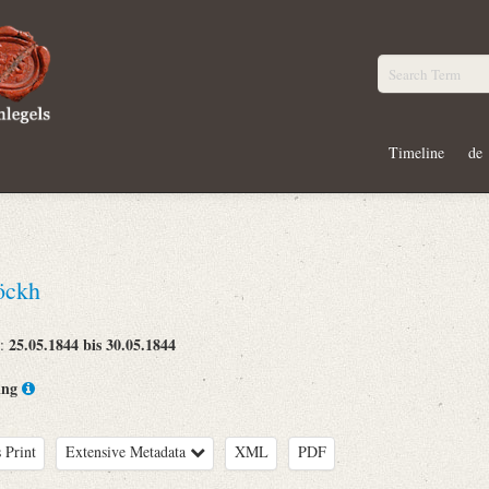
Timeline
de
öckh
25.05.1844 bis 30.05.1844
e:
ing
 Print
Extensive Metadata
XML
PDF