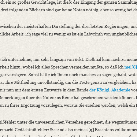
h ein so großes Gewicht lege, ist dieß: der Eingang der ganzen Sammlun
drei folgenden Büchern sind gar keine Noten nöthig, ebenso wenig bei d
d zwischen der meisterhaften Darstellung der drei letzten Regierungen, un
iche Arbeit; ich sage viel zu wenig: es ist ein Labyrinth von unglaubliche
die ich unternehme, nur sehr langsam vorrückt. Dießmal kam noch zu mein
rkeit hinzu, wobei ich alles Sprechen vermeiden mußte, so daß ich
mei[8
länger verzögern. Sonst hätte ich Ihnen noch manches zu sagen gehabt, wof
Ihre Mittheilung unvollständig; um die Texte genau zu vergleichen, hät
 mir nun mit dem ersten Entwurfe in dem Bande
der Königl. Akademie
vom
n Bemerkungen über die Noten ins Reine hat geschrieben werden können. 
en zu Ihrer Ergötzung vorzulegen, woraus Sie ersehen werden, welch ein
ißfehler unter die unwesentlichen Versehen gerechnet, die wegzuräume
emacht Gedächtnißfehler: Sie sind also meines [9] Erachtens vollkommen