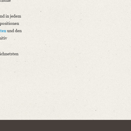
tische
ind in jedem
mpositionen
hten
und den
itiv
eichnetsten