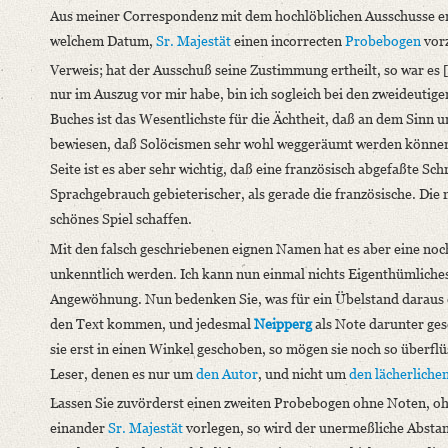
Aus meiner Correspondenz mit dem hochlöblichen Ausschusse er
Number of Pages: 5 S., hs. m. U.
welchem Datum,
Sr. Majestät
einen incorrecten
Probebogen
vorz
Language
Verweis; hat der Ausschuß seine Zustimmung ertheilt, so war es 
German
nur im Auszug vor mir habe, bin ich sogleich bei den zweideuti
Buches ist das Wesentlichste für die Ächtheit, daß an dem Sinn 
bewiesen, daß Solöcismen sehr wohl weggeräumt werden können,
Seite ist es aber sehr wichtig, daß eine französisch abgefaßte Sch
Sprachgebrauch gebieterischer, als gerade die französische
. Die
schönes Spiel schaffen.
Mit den falsch geschriebenen eignen Namen hat es aber eine no
unkenntlich werden. Ich kann nun einmal nichts Eigenthümliches 
Angewöhnung. Nun bedenken Sie, was für ein Übelstand daraus
den Text kommen, und jedesmal
Neipperg
als Note darunter ges
sie erst in einen Winkel geschoben, so mögen sie noch so überflü
Leser, denen es nur um
den Autor
, und nicht um
den lächerliche
Lassen Sie zuvörderst einen zweiten Probebogen ohne Noten, oh
einander
Sr. Majestät
vorlegen, so wird der unermeßliche Abstan