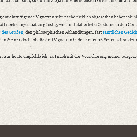
ft darüber sind, so dürfen Sie ja nur Allerhöchsten Ortes um eine authen
 auf einzufügende Vignetten sehr nachdrücklich abgerathen haben: sie s
toff noch einigermaßen günstig, weil mittelalterliche Costume in den Co
s des Großen
, den philosophischen Abhandlungen, fast
sämtlichen Gedic
en Sie mir doch, ob die drei Vignetten in den ersten 16 Seiten schon defin
ir. Für heute empfehle ich [10] mich mit der Versicherung meiner ausgez