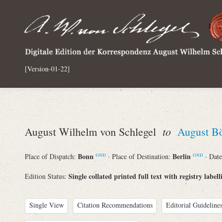
[Version-01-22]
to
August Wilhelm von Schlegel
August B
Bonn
Berlin
Place of Dispatch:
· Place of Destination:
· Dat
GND
GND
Single collated printed full text with registry labell
Edition Status:
Single View
Citation Recommendations
Editorial Guidelines