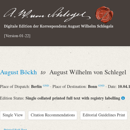
[Version-01-22]
to
August Böckh
August Wilhelm von Schlegel
Berlin
Bonn
10.04.
Place of Dispatch:
· Place of Destination:
· Date:
GND
GND
Single collated printed full text with registry labelling
Edition Status:
Single View
Citation Recommendations
Editorial Guidelines Print
Printed Full Text