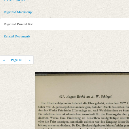
Metadata Concerning Header
Sender: August Böckh
Digitized Manuscript
Recipient: August Wilhelm von Schlegel
Place of Dispatch: Berlin
GND
Digitized Printed Text
Place of Destination: Bonn
GND
Related Documents
Date: 10.04.1845
Notations: Nur Unterschrift eigenhändig.
Printed Text
«
Page
1
/1
»
Provider: Dresden, Sächsische Landesbibliothek - Staats- und Universitä
OAI Id: 343347008
Bibliography: Briefe von und an August Wilhelm Schlegel. Gesammelt un
Incipit: „[1] Ew. Hochwohlgeboren habe ich die Ehre gehabt, unter dem 
Manuscript
Provider: Dresden, Sächsische Landesbibliothek - Staats- und Universitä
OAI Id: id-512528756
Classification Number: Mscr.Dresd.e.90,LXXV,Nr.4a(5)
Number of Pages: 1 S., nur U. eigenh.