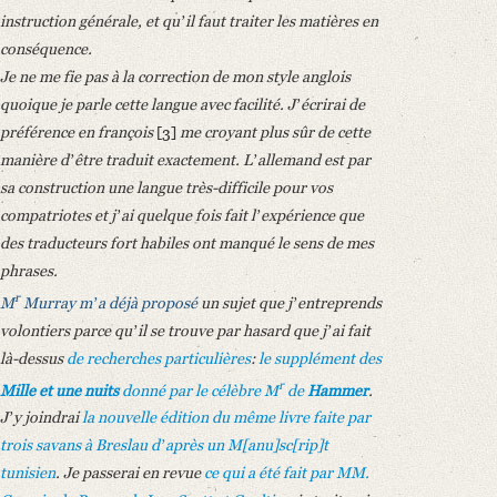
instruction générale, et quʼil faut traiter les matières en
conséquence.
Je ne me fie pas à la correction de mon style anglois
quoique je parle cette langue avec facilité. Jʼécrirai de
préférence en françois
[3]
me croyant plus sûr de cette
manière dʼêtre traduit exactement. Lʼallemand est par
sa construction une langue très-difficile pour vos
compatriotes et jʼai quelque fois fait lʼexpérience que
des traducteurs fort habiles ont manqué le sens de mes
phrases.
r
M
Murray
mʼa déjà proposé
un sujet que jʼentreprends
volontiers parce quʼil se trouve par hasard que jʼai fait
là-dessus
de recherches particulières
:
le supplément des
r
Mille et une nuits
donné par le célèbre
M
de
Hammer
.
Jʼy joindrai
la nouvelle édition du même livre faite par
trois savans
à
Breslau
dʼaprès un M[anu]sc[rip]t
tunisien
. Je passerai en revue
ce qui a été fait par MM.