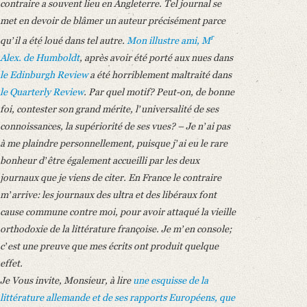
contraire a souvent lieu en Angleterre. Tel journal se
met en devoir de blâmer un auteur précisément parce
r
quʼil a été loué dans tel autre.
Mon illustre ami, M
Alex. de Humboldt
, après avoir été porté aux nues dans
le Edinburgh Review
a été horriblement maltraité dans
le Quarterly Review
. Par quel motif? Peut-on, de bonne
foi, contester son grand mérite, lʼuniversalité de ses
connoissances, la supériorité de ses vues? – Je nʼai pas
à me plaindre personnellement, puisque jʼai eu le rare
bonheur dʼêtre également accueilli par les deux
journaux que je viens de citer. En France le contraire
mʼarrive: les journaux des ultra et des libéraux font
cause commune contre moi, pour avoir attaqué la vieille
orthodoxie de la littérature françoise. Je mʼen console;
cʼest une preuve que mes écrits ont produit quelque
effet.
Je Vous invite, Monsieur, à lire
une esquisse de la
littérature allemande et de ses rapports Européens, que