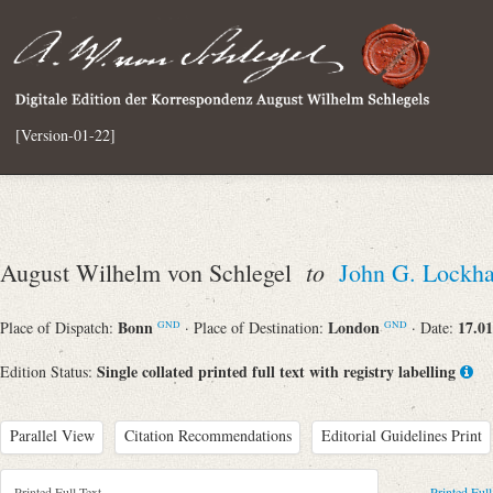
[Version-01-22]
to
August Wilhelm von Schlegel
John G. Lockha
Bonn
London
17.01
Place of Dispatch:
· Place of Destination:
· Date:
GND
GND
Single collated printed full text with registry labelling
Edition Status:
Parallel View
Citation Recommendations
Editorial Guidelines Print
Printed Full Text
Printed Full