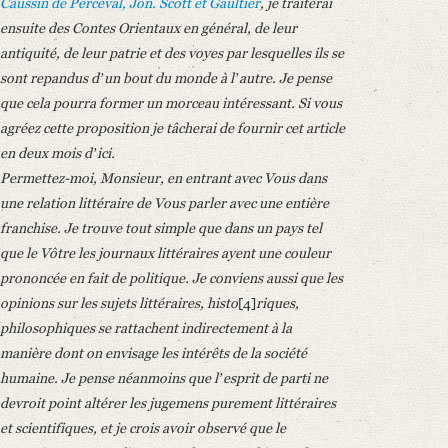
Caussin de Perceval
,
Jon. Scott
et
Gaultier
, je traiterai
ensuite des Contes Orientaux en général, de leur
antiquité, de leur patrie et des voyes par lesquelles ils se
sont repandus dʼun bout du monde à lʼautre. Je pense
que cela pourra former un morceau intéressant. Si vous
agréez cette proposition je tâcherai de fournir cet article
en deux mois dʼici.
Permettez-moi, Monsieur, en entrant avec Vous dans
une relation littéraire de Vous parler avec une entière
franchise. Je trouve tout simple que dans un pays tel
que le Vôtre les journaux littéraires ayent une couleur
prononcée en fait de politique. Je conviens aussi que les
opinions sur les sujets littéraires, histo
[4]
riques,
philosophiques se rattachent indirectement à la
manière dont on envisage les intérêts de la société
humaine. Je pense néanmoins que lʼesprit de parti ne
devroit point altérer les jugemens purement littéraires
et scientifiques, et je crois avoir observé que le