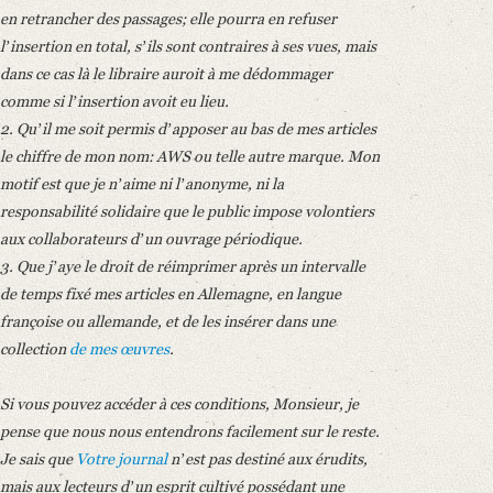
en retrancher des passages; elle pourra en refuser
lʼinsertion en total, sʼils sont contraires à ses vues, mais
dans ce cas là le libraire auroit à me dédommager
comme si lʼinsertion avoit eu lieu.
2. Quʼil me soit permis dʼapposer au bas de mes articles
le chiffre de mon nom: AWS ou telle autre marque. Mon
motif est que je nʼaime ni lʼanonyme, ni la
responsabilité solidaire que le public impose volontiers
aux collaborateurs dʼun ouvrage périodique.
3. Que jʼaye le droit de réimprimer après un intervalle
de temps fixé mes articles en Allemagne, en langue
françoise ou allemande, et de les insérer dans une
collection
de mes œuvres
.
Si vous pouvez accéder à ces conditions, Monsieur, je
pense que nous nous entendrons facilement sur le reste.
Je sais que
Votre journal
nʼest pas destiné aux érudits,
mais aux lecteurs dʼun esprit cultivé possédant une