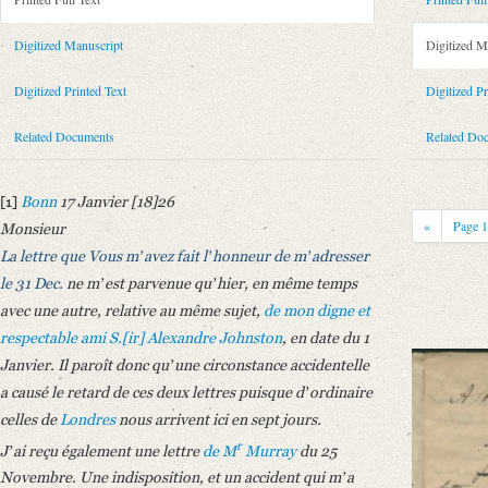
Metadata Concerning Header
Sender: August Wilhelm von Schlegel
Digitized Manuscript
Digitized M
Recipient: John G. Lockhart
Place of Dispatch: Bonn
GND
Digitized Printed Text
Digitized Pr
Place of Destination: London
GND
Related Documents
Related Do
Date: 17.01.1826
Notations: Konzept. Empfangsort erschlossen.
[1]
Bonn
17 Janvier [18]26
Printed Text
«
Page
Monsieur
Provider: Dresden, Sächsische Landesbibliothek - Staats- und Universitä
La lettre que Vous mʼavez fait lʼhonneur de mʼadresser
OAI Id: 343347008
le 31 Dec.
ne mʼest parvenue quʼhier, en même temps
Bibliography: Briefe von und an August Wilhelm Schlegel. Gesammelt un
avec une autre, relative au même sujet,
de mon digne et
Incipit: „[1] Bonn 17 Janvier [18]26
respectable ami S.[ir] Alexandre Johnston
, en date du 1
Monsieur
Janvier. Il paroît donc quʼune circonstance accidentelle
La lettre que Vous mʼavez fait lʼhonneur de mʼadresser le 31 Dec. ne mʼ
a causé le retard de ces deux lettres puisque dʼordinaire
Manuscript
celles de
Londres
nous arrivent ici en sept jours.
Provider: Dresden, Sächsische Landesbibliothek - Staats- und Universitä
r
Jʼai reçu également une lettre
de M
Murray
du 25
Classification Number: Mscr.Dresd.e.90,L,Bd.2,Nr.8
Novembre. Une indisposition, et un accident qui mʼa