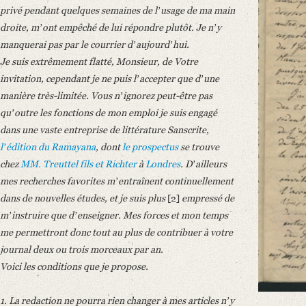
Number of Pages: 6 S. auf Doppelbl.
privé pendant quelques semaines de lʼusage de ma main
droite, mʼont empêché de lui répondre plutôt. Je nʼy
Language
manquerai pas par le courrier dʼaujourdʼhui.
French
Je suis extrêmement flatté, Monsieur, de Votre
invitation, cependant je ne puis lʼaccepter que dʼune
manière très-limitée. Vous nʼignorez peut-être pas
quʼoutre les fonctions de mon emploi je suis engagé
dans une vaste entreprise de littérature Sanscrite,
lʼédition du Ramayana
, dont
le prospectus
se trouve
chez
MM. Treuttel fils et Richter
à
Londres
. Dʼailleurs
mes recherches favorites mʼentraînent continuellement
dans de nouvelles études, et je suis plus
[2]
empressé de
mʼinstruire que dʼenseigner. Mes forces et mon temps
me permettront donc tout au plus de contribuer à votre
journal deux ou trois morceaux par an.
Voici les conditions que je propose.
1. La redaction ne pourra rien changer à mes articles nʼy