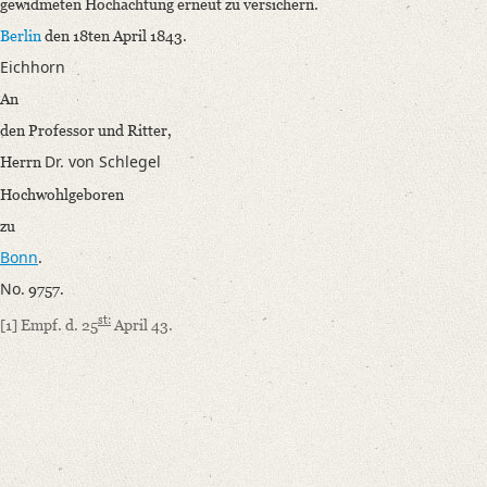
gewidmeten Hochachtung erneut zu versichern.
Berlin
den 18ten April 1843.
Eichhorn
An
den Professor und Ritter,
Dr. von Schlegel
Herrn
Hochwohlgeboren
zu
Bonn
.
No.
9757.
st:
[1]
Empf. d. 25
April 43.