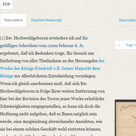
PDF
Metadata Concerning Header
Transcription
Digitized Manuscript
Transcripti
Sender: Johann Albrecht Friedrich Eichhorn
Recipient: August Wilhelm von Schlegel
[1]
Ew. Hochwohlgeboren erwiedere ich auf
Ihr
Place of Dispatch: Berlin
GND
«
Page
gefälliges Schreiben vom 21ten Februar d. Js.
Place of Destination: Bonn
GND
ergebenst, daß ich Bedenken trage, Ihr Gesuch um
Date: 18.04.1843
Enthebung von aller Theilnahme an der Herausgabe
der
Notations: Von Schreiberhand. Nur Unterschrift eigenhändig.
Werke
des Königs Friedrichʼs II.
Seiner Majestät dem
Könige
zur Allerhöchsten Entscheidung vorzulegen.
Manuscript
Wenn ich gleich anerkennen muß, daß sich Ew.
Provider: Dresden, Sächsische Landesbibliothek - Staats- und Universitä
Hochwohlgeboren in Folge Ihrer weiten Entfernung von
OAI Id: id-512528756
hier bei der Revision des Textes jener Werke erhebliche
Classification Number: Mscr.Dresd.e.90,LXXV,Nr.2a(2)
Schwierigkeiten entgegenstellen, so kann ich doch die
Number of Pages: 2 S., nur U. eigenh.
Hoffnung nicht aufgeben, daß es Ihnen möglich sein
Incipit: „[1] Ew. Hochwohlgeboren erwiedere ich auf Ihr gefälliges Schr
werde, eine Ausgleichung abweichender Ansichten, wie
Language
sie bei einem solchen Geschäft wohl eintreten können,
German