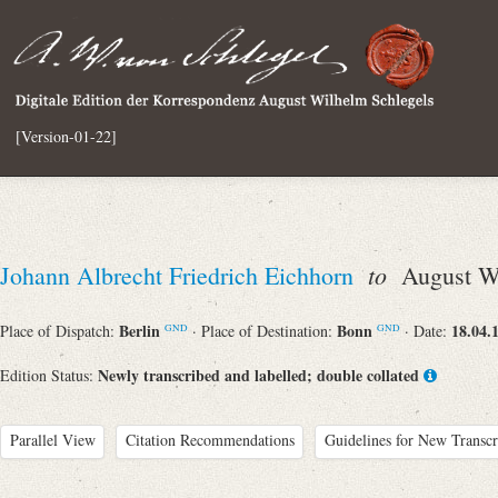
[Version-01-22]
to
Johann Albrecht Friedrich Eichhorn
August Wi
Berlin
Bonn
18.04.
Place of Dispatch:
· Place of Destination:
· Date:
GND
GND
Newly transcribed and labelled; double collated
Edition Status:
Parallel View
Citation Recommendations
Guidelines for New Transcr