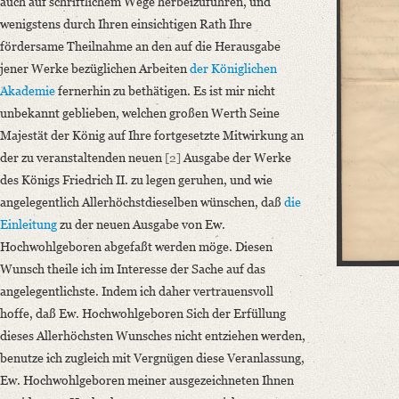
auch auf schriftlichem Wege herbeizuführen, und
wenigstens durch Ihren einsichtigen Rath Ihre
Editors
fördersame Theilnahme an den auf die Herausgabe
Bamberg, Claudia
jener Werke bezüglichen Arbeiten
der Königlichen
Varwig, Olivia
Akademie
fernerhin zu bethätigen. Es ist mir nicht
unbekannt geblieben, welchen großen Werth Seine
Majestät der König auf Ihre fortgesetzte Mitwirkung an
der zu veranstaltenden neuen
[2]
Ausgabe der Werke
des Königs Friedrich II. zu legen geruhen, und wie
angelegentlich Allerhöchstdieselben wünschen, daß
die
Einleitung
zu der neuen Ausgabe von Ew.
Hochwohlgeboren abgefaßt werden möge. Diesen
Wunsch theile ich im Interesse der Sache auf das
angelegentlichste. Indem ich daher vertrauensvoll
hoffe, daß Ew. Hochwohlgeboren Sich der Erfüllung
dieses Allerhöchsten Wunsches nicht entziehen werden,
benutze ich zugleich mit Vergnügen diese Veranlassung,
Ew. Hochwohlgeboren meiner ausgezeichneten Ihnen