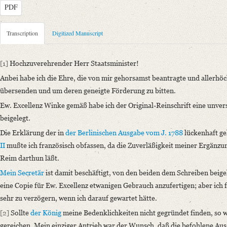
PDF
Metadata Concerning Header
Transcription
Digitized Manuscript
Sender: August Wilhelm von Schlegel
Recipient: Johann Albrecht Friedrich Eichhorn
[1]
Hochzuverehrender Herr Staatsminister!
Place of Dispatch: Bonn
GND
Anbei habe ich die Ehre, die von mir gehorsamst beantragte und allerh
Place of Destination: Berlin
GND
übersenden und um deren geneigte Förderung zu bitten.
Date: 21.10.1844
Ew. Excellenz Winke gemäß habe ich der Original-Reinschrift eine unver
Notations: Empfangsort erschlossen.
beigelegt.
Manuscript
Die Erklärung der in
der Berlinischen Ausgabe vom J. 1788
lückenhaft ge
Provider: Dresden, Sächsische Landesbibliothek - Staats- und Universitä
II
mußte ich französisch obfassen, da die Zuverläßigkeit meiner Ergänzu
OAI Id: id-512528756
Reim darthun läßt.
Classification Number: Mscr.Dresd.e.90,LXXV,Nr.2b(2)
Mein Secretär
ist damit beschäftigt, von den beiden dem Schreiben beige
Number of Pages: 2 S., m. U.
eine Copie für Ew. Excellenz etwanigen Gebrauch anzufertigen; aber ich 
Incipit: „[1] Hochzuverehrender Herr Staatsminister!
sehr zu verzögern, wenn ich darauf gewartet hätte.
Anbei habe ich die Ehre, die von mir gehorsamst beantragte und allerh
[2]
Sollte
der König
meine Bedenklichkeiten nicht gegründet finden, so 
Language
gereichen. Mein einziger Antrieb war der Wunsch, daß die befohlene Au