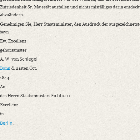
German
Zufriedenheit Sr. Majestät ausfallen und nichts misfälliges darin entdec
abzuändern.
Editors
Genehmigen Sie, Herr Staatsminister, den Ausdruck der ausgezeichnetst
Bamberg, Claudia
seyn
Ew. Excellenz
gehorsamster
Schlegel
A. W. von
Bonn
d. 21sten Oct.
1844.
An
Eichhorn
des Herrn Staatsministers
Excellenz
in
Berlin
.