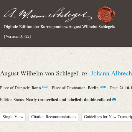
[Version-01-22]
to
August Wilhelm von Schlegel
Johann Albrech
Bonn
Berlin
21.10.
Place of Dispatch:
· Place of Destination:
· Date:
GND
GND
Newly transcribed and labelled; double collated
Edition Status:
Single View
Citation Recommendations
Guidelines for New Transcri