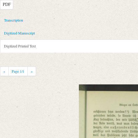
PDF
Metadata Concerning Header
Transcription
Sender: August Wilhelm von Schlegel
Digitized Manuscript
Recipient: Gottfried August Bürger
Place of Dispatch: Göttingen
GND
Digitized Printed Text
Place of Destination: Göttingen
GND
Date: [September 1787 bis Oktober 1789]
Notations: Briefkonzept, in die Übersetzung des „Sommernachtstraum“ 
«
Page
1
/1
»
Printed Text
Provider: Dresden, Sächsische Landesbibliothek - Staats- und Universitä
OAI Id: 362840601
Bibliography: Strodtmann, Adolf: Briefe von und an Gottfried August B
anderen, meist handschriftlichen Quellen. Bd. 3. Berlin 1874, S. 245.
Weitere Drucke: Gottfried August Bürger. Briefwechsel. Hg. v. Ulrich
Incipit: „[1] Wenn Sie heute nichts beßres wissen, so kommen Sie doch
Manuscript