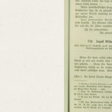
Provider: Dresden, Sächsische Landesbibliothek - Staats- und Universitä
OAI Id: 406368066
Classification Number: Mscr.Dresd.e.90,XXII,11
Format: 18,8 x 11,4 cm
Language
German
Editors
Bamberg, Claudia
Golyschkin, Ruth