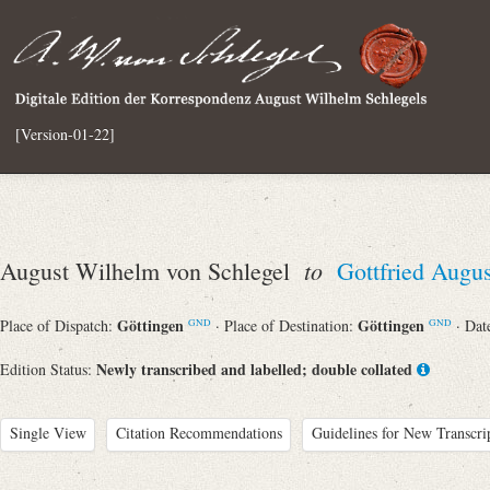
[Version-01-22]
to
August Wilhelm von Schlegel
Gottfried Augu
Göttingen
Göttingen
Place of Dispatch:
· Place of Destination:
· Dat
GND
GND
Newly transcribed and labelled; double collated
Edition Status:
Single View
Citation Recommendations
Guidelines for New Transcri