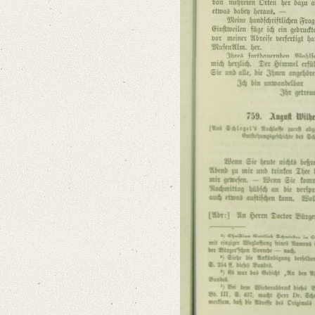
Provider: Dresden, Sächsische Landesbibliothek - Staats- und Universitä
OAI Id: 406368066
Classification Number: Mscr.Dresd.e.90,XXII,11
Format: 18,8 x 11,4 cm
Language
German
Editors
Bamberg, Claudia
Golyschkin, Ruth