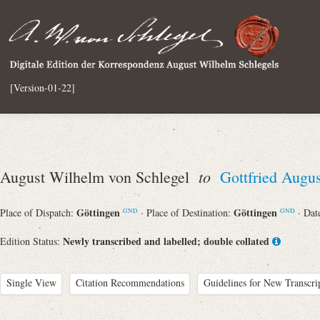
[Version-01-22]
to
August Wilhelm von Schlegel
Gottfried Augu
Göttingen
Göttingen
Place of Dispatch:
· Place of Destination:
· Dat
GND
GND
Newly transcribed and labelled; double collated
Edition Status:
Single View
Citation Recommendations
Guidelines for New Transcri