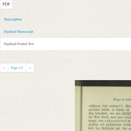
PDF
Metadata Concerning Header
Transcription
Sender: August Wilhelm von Schlegel
Digitized Manuscript
Recipient: Gottfried August Bürger
Place of Dispatch: Göttingen
GND
Digitized Printed Text
Place of Destination: Göttingen
GND
Date: [September 1787 bis Oktober 1789]
Notations: Briefkonzept, in die Übersetzung des „Sommernachtstraum“ 
«
Page
1
/1
»
Printed Text
Provider: Dresden, Sächsische Landesbibliothek - Staats- und Universitä
OAI Id: 362840601
Bibliography: Strodtmann, Adolf: Briefe von und an Gottfried August B
anderen, meist handschriftlichen Quellen. Bd. 3. Berlin 1874, S. 245.
Weitere Drucke: Gottfried August Bürger. Briefwechsel. Hg. v. Ulrich
Incipit: „[1] Wenn Sie heute nichts beßres wissen, so kommen Sie doch
Manuscript